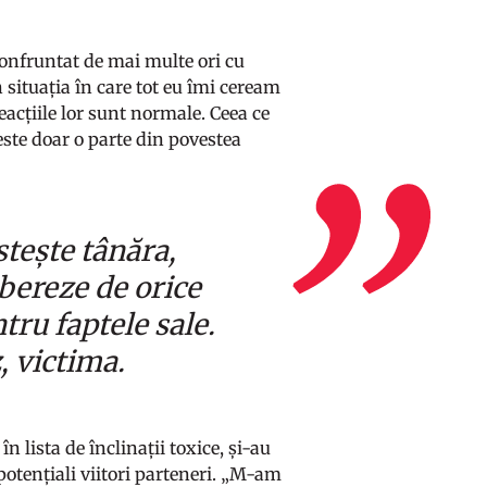
 confruntat de mai multe ori cu
 situația în care tot eu îmi ceream
eacțiile lor sunt normale. Ceea ce
ste doar o parte din povestea
tește tânăra,
ibereze de orice
tru faptele sale.
az, victima.
n lista de înclinații toxice, și-au
potențiali viitori parteneri. „M-am