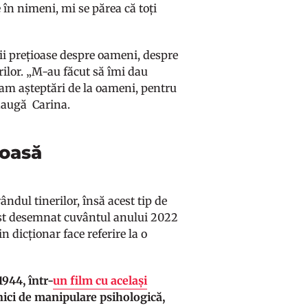
 în nimeni, mi se părea că toți
cții prețioase despre oameni, despre
rilor. „M-au făcut să îmi dau
am așteptări de la oameni, pentru
 adaugă Carina.
loasă
ndul tinerilor, însă acest tip de
ost desemnat cuvântul anului 2022
 dicționar face referire la o
944, într-
un film cu același
hnici de manipulare psihologică,