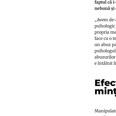
faptul că 
nebună și 
„Avem de-a
psihologic 
propria me
face cu o 
un abuz par
psihologul
abuzurilor 
e întâlnit 
Efec
minț
Manipulato