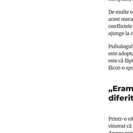
De multe or
acest mecan
conflictele
ajunge la c
Psihologul
este adopt
este că făp
făcut-o sp
„Eram
diferi
Printr-o si
vinovat că