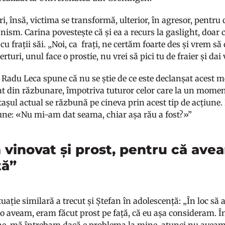
i, însă, victima se transformă, ulterior, în agresor, pentru
ism. Carina povestește că și ea a recurs la gaslight, doar că
 cu frații săi. „Noi, ca frați, ne certăm foarte des și vrem s
erturi, unul face o prostie, nu vrei să pici tu de fraier și dai 
 Radu Leca spune că nu se știe de ce este declanșat aces
at din răzbunare, împotriva tuturor celor care la un moment 
tașul actual se răzbună pe cineva prin acest tip de acțiune. 
une: «Nu mi-am dat seama, chiar așa rău a fost?»”
 vinovat și prost, pentru că ave
tă”
tuație similară a trecut și Ștefan în adolescență: „În loc să
 o aveam, eram făcut prost pe față, că eu așa consideram. 