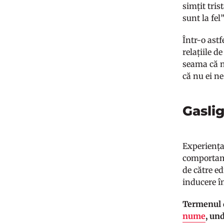
simțit tris
sunt la fel
Într-o astf
relațiile d
seama că n
că nu ei ne
Gasli
Experiența 
comportame
de către ed
inducere î
Termenul d
nume
, un