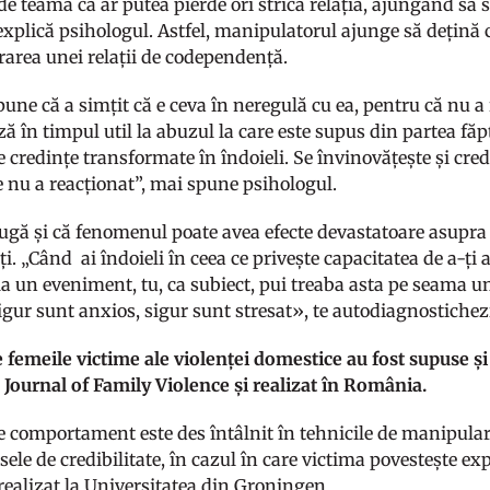
de teamă că ar putea pierde ori strica relația, ajungând să s
 explică psihologul. Astfel, manipulatorul ajunge să dețină 
rarea unei relații de codependență.
une că a simțit că e ceva în neregulă cu ea, pentru că nu a
ă în timpul util la abuzul la care este supus din partea fă
 credințe transformate în îndoieli. Se învinovățește și cre
nu a reacționat”, mai spune psihologul.
ugă și că fenomenul poate avea efecte devastatoare asupra p
eți. „Când ai îndoieli în ceea ce privește capacitatea de a-ți 
la un eveniment, tu, ca subiect, pui treaba asta pe seama un
igur sunt anxios, sigur sunt stresat», te autodiagnostichezi,
 femeile victime ale violenței domestice au fost supuse și 
n Journal of Family Violence și realizat în România.
de comportament este des întâlnit în tehnicile de manipulare
ele de credibilitate, în cazul în care victima povestește ex
realizat la Universitatea din Groningen.