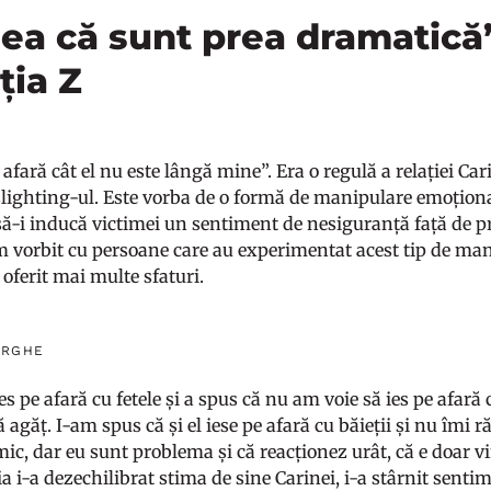
ea că sunt prea dramatică”
ția Z
afară cât el nu este lângă mine”. Era o regulă a relației Car
lighting-ul. Este vorba de o formă de manipulare emoțional
ă-i inducă victimei un sentiment de nesiguranță față de pr
 Am vorbit cu persoane care au experimentat acest tip de man
u oferit mai multe sfaturi.
ORGHE
s pe afară cu fetele și a spus că nu am voie să ies pe afară
 agăț. I-am spus că și el iese pe afară cu băieții și nu îmi 
ic, dar eu sunt problema și că reacționez urât, că e doar vi
ia i-a dezechilibrat stima de sine Carinei, i-a stârnit senti