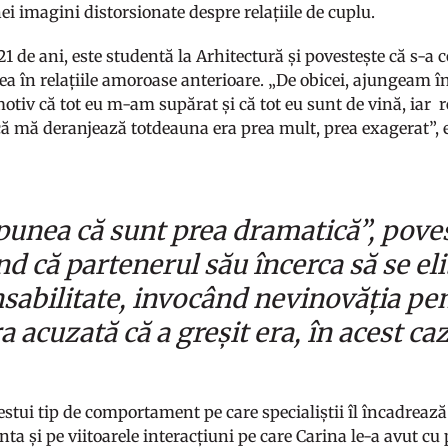
ei imagini distorsionate despre relațiile de cuplu.
21 de ani, este studentă la Arhitectură și povestește că s-a
a în relațiile amoroase anterioare. „De obicei, ajungeam în
otiv că tot eu m-am supărat și că tot eu sunt de vină, iar r
 mă deranjează totdeauna era prea mult, prea exagerat”, e
punea că sunt prea dramatică”, poves
d că partenerul său încerca să se el
sabilitate, invocând nevinovăția pen
a acuzată că a greșit era, în acest c
estui tip de comportament pe care specialiștii îl încadrează î
a și pe viitoarele interacțiuni pe care Carina le-a avut cu 