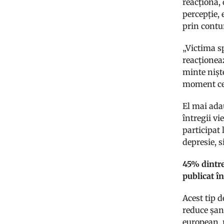
reacționa, 
percepție,
prin contu
„Victima sp
reacționeaz
minte niște
moment ce 
El mai ada
întregii vi
participat 
depresie, s
45% dintre
publicat î
Acest tip 
reduce șans
european, 