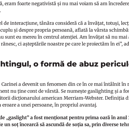
tă, eram foarte negativistă și nu mai voiam să am încredere
”.
el de interacțiune, tânăra consideră că a învățat, totuși, le
e cuplu și despre propria persoană, aflată la vârsta schimbă
u sunt eu mereu în centrul atenției. Am învățat să nu mai 
 rănesc, ci așteptările noastre pe care le proiectăm în ei”,
ghtingul, o formă de abuz pericu
Carinei a devenit un fenomen din ce în ce mai întâlnit în râ
nt nu ține cont de vârstă. Se numește gaslighting și a f
itorii dicționarului american Merriam-Webster. Definiția din
n eroare a unei persoane, în propriul avantaj.
e „gaslight” a fost menționat pentru prima oară în anul 1
de un soț încearcă să ascundă de soția sa, prin diverse te