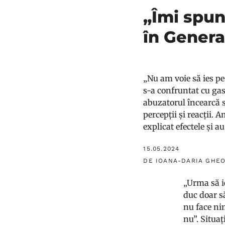
„Îmi spun
în Genera
„Nu am voie să ies pe 
s-a confruntat cu gas
abuzatorul încearcă s
percepții și reacții.
explicat efectele și a
15.05.2024
DE IOANA-DARIA GHE
„Urma să ie
duc doar să
nu face nim
nu”. Situaț