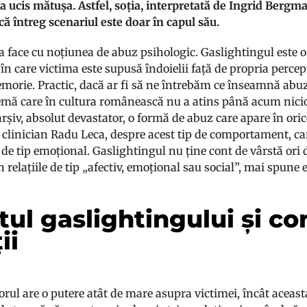
i-a ucis mătușa. Astfel, soția, interpretată de Ingrid Bergm
că întreg scenariul este doar în capul său.
 face cu noțiunea de abuz psihologic. Gaslightingul este 
în care victima este supusă îndoielii față de propria perce
morie. Practic, dacă ar fi să ne întrebăm ce înseamnă abuz
temă care în cultura românească nu a atins până acum nicio
șiv, absolut devastator, o formă de abuz care apare în orice 
 clinician Radu Leca, despre acest tip de comportament, ca
de tip emoțional. Gaslightingul nu ține cont de vârstă ori d
în relațiile de tip „afectiv, emoțional sau social”, mai spune
tul gaslightingului și co
ii
rul are o putere atât de mare asupra victimei, încât aceast