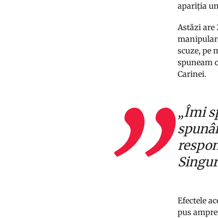
apariția un
Astăzi are 
manipulare
scuze, pe m
spuneam că
Carinei.
„Îmi s
spunân
respon
Singur
Efectele ac
pus amprent