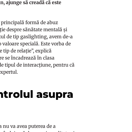
an, ajunge să creadă că este
o principală formă de abuz
pție despre sănătate mentală și
ul de tip gaslighting, avem de-a
 valoare specială. Este vorba de
tip de relație”, explică
re se încadrează în clasa
e tipul de interacțiune, pentru că
 expertul.
ntrolul asupra
a nu va avea puterea de a