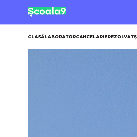
CLASĂ
LABORATOR
CANCELARIE
REZOLVAT
Ș