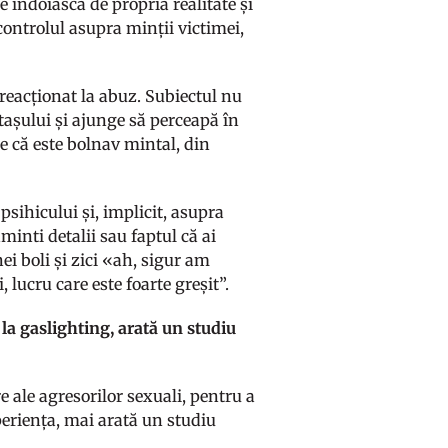
e îndoiască de propria realitate și
controlul asupra minții victimei,
 reacționat la abuz. Subiectul nu
ptașului și ajunge să perceapă în
de că este bolnav mintal, din
sihicului și, implicit, asupra
aminti detalii sau faptul că ai
ei boli și zici «ah, sigur am
 lucru care este foarte greșit”.
la gaslighting, arată un studiu
 ale agresorilor sexuali, pentru a
periența, mai arată un studiu