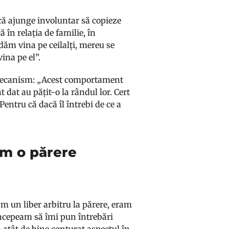
 că ajunge involuntar să copieze
 în relația de familie, în
ă dăm vina pe ceilalți, mereu se
vina pe el”.
t mecanism: „Acest comportament
dat au pățit-o la rândul lor. Cert
Pentru că dacă îl întrebi de ce a
am o părere
 am un liber arbitru la părere, eram
Începeam să îmi pun întrebări