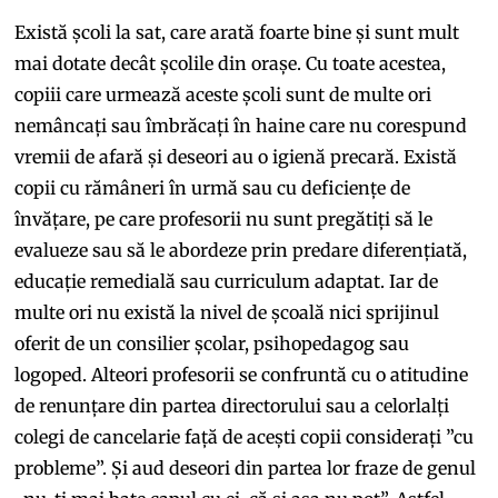
Există școli la sat, care arată foarte bine și sunt mult
mai dotate decât școlile din orașe. Cu toate acestea,
copiii care urmează aceste școli sunt de multe ori
nemâncați sau îmbrăcați în haine care nu corespund
vremii de afară și deseori au o igienă precară. Există
copii cu rămâneri în urmă sau cu deficiențe de
învățare, pe care profesorii nu sunt pregătiți să le
evalueze sau să le abordeze prin predare diferențiată,
educație remedială sau curriculum adaptat. Iar de
multe ori nu există la nivel de școală nici sprijinul
oferit de un consilier școlar, psihopedagog sau
logoped. Alteori profesorii se confruntă cu o atitudine
de renunțare din partea directorului sau a celorlalți
colegi de cancelarie față de acești copii considerați ”cu
probleme”. Și aud deseori din partea lor fraze de genul