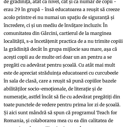
de grădiniță, atât ca nivel, cât și ca număr de copii -
erau 29 în grupă - însă educatoarea a reușit să creeze
acolo printre ei nu numai un spațiu de siguranță și
încredere, ci și un mediu de învățare incluziv. În
comunitatea din Gârcini, cartierul de la marginea
localității, s-a încetățenit practica de a nu trimite copiii
la grădiniță decât în grupa mijlocie sau mare, așa că
acești copii au de multe ori doar un an pentru a se
pregăti cu adevărat pentru școală. Cu atât mai mult
este de apreciat străduința educatoarei cu curcubeele
în sala de clasă, care a reușit să pună copiilor bazele
abilităților socio-emoționale, de literație și de
numerație, astfel încât să fie cu adevărat pregătiți din
toate punctele de vedere pentru prima lor zi de școală.
Și aici sunt mândră să spun că programul Teach for
Romania, și colaborarea mea cu ea din calitatea de