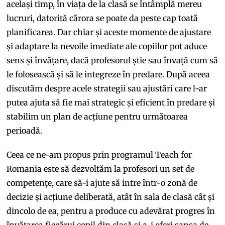
același timp, în viața de la clasă se întâmplă mereu
lucruri, datorită cărora se poate da peste cap toată
planificarea. Dar chiar și aceste momente de ajustare
și adaptare la nevoile imediate ale copiilor pot aduce
sens și învățare, dacă profesorul știe sau învață cum să
le folosească și să le integreze în predare. După aceea
discutăm despre acele strategii sau ajustări care l-ar
putea ajuta să fie mai strategic și eficient în predare și
stabilim un plan de acțiune pentru următoarea
perioadă.
Ceea ce ne-am propus prin programul Teach for
Romania este să dezvoltăm la profesori un set de
competențe, care să-i ajute să intre într-o zonă de
decizie și acțiune deliberată, atât în sala de clasă cât și
dincolo de ea, pentru a produce cu adevărat progres în
învățarea fiecărui copil din clasă și a-i oferi șansa de