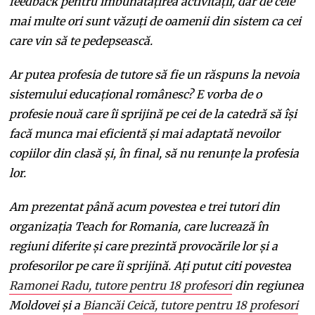
feedback pentru îmbunătățirea activității, dar de cele
mai multe ori sunt văzuți de oamenii din sistem ca cei
care vin să te pedepsească.
Ar putea profesia de tutore să fie un răspuns la nevoia
sistemului educațional românesc? E vorba de o
profesie nouă care îi sprijină pe cei de la catedră să își
facă munca mai eficientă și mai adaptată nevoilor
copiilor din clasă și, în final, să nu renunțe la profesia
lor.
Am prezentat până acum povestea e trei tutori din
organizația Teach for Romania, care lucrează în
regiuni diferite și care prezintă provocările lor și a
profesorilor pe care îi sprijină. Ați putut citi povestea
Ramonei Radu, tutore pentru 18 profesori
din regiunea
Moldovei și a
Biancăi Ceică, tutore pentru 18 profesori