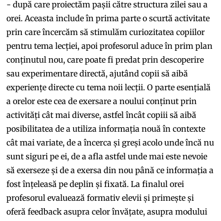
- după care proiectăm pașii către structura zilei sau a
orei. Aceasta include în prima parte o scurtă activitate
prin care încercăm să stimulăm curiozitatea copiilor
pentru tema lecției, apoi profesorul aduce în prim plan
conținutul nou, care poate fi predat prin descoperire
sau experimentare directă, ajutând copii să aibă
experiențe directe cu tema noii lecții. O parte esențială
a orelor este cea de exersare a noului conținut prin
activități cât mai diverse, astfel încât copiii să aibă
posibilitatea de a utiliza informația nouă în contexte
cât mai variate, de a încerca și greși acolo unde încă nu
sunt siguri pe ei, de a afla astfel unde mai este nevoie
să exerseze și de a exersa din nou până ce informația a
fost înțeleasă pe deplin și fixată. La finalul orei
profesorul evaluează formativ elevii și primește și
oferă feedback asupra celor învățate, asupra modului