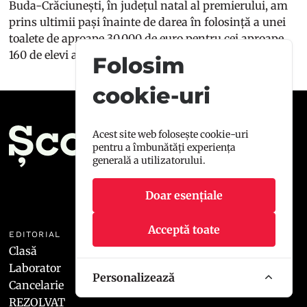
Buda-Crăciunești, în județul natal al premierului, am
prins ultimii pași înainte de darea în folosință a unei
toalete de aproape 30.000 de euro pentru cei aproape
160 de elevi ai școlii.
Folosim
cookie-uri
Acest site web folosește cookie-uri
pentru a îmbunătăți experiența
generală a utilizatorului.
Doar esențiale
Acceptă toate
EDITORIAL
ȘCOALA9
Clasă
Manifest
Laborator
Redacția
Personalizează
Cancelarie
Contact
REZOLVAT