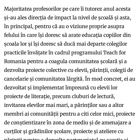
Majoritatea profesorilor pe care îi tutorez anul acesta
și-au ales direcția de impact la nivel de școală și asta,
în principal, pentru că au o viziune proprie asupra
felului în care își doresc să arate educația copiilor din
școala lor și își doresc să ducă mai departe colegilor
practicile învățate în cadrul programului Teach for
Romania pentru a coagula comunitatea școlară și a
dezvolta proiecte colective cu elevii, părinții, colegii de
cancelarie și comunitatea lărgită. În mod concret, ei au
dezvoltat și implementat împreună cu elevii lor
proiecte de literație, precum cluburi de lectură,
invitarea elevilor mai mari, a părinților sau a altor
membri ai comunității pentru a citi celor mici, proiecte
de conștientizare în zona de mediu și de amenajare a
curților și grădinilor școlare, proiecte și ateliere cu
părinții pentru a dezvolta parteneriatul cu aceștia și,