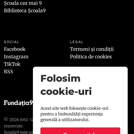
Școala cea mai 9
Biblioteca Școala9
SOCIAL
LEGAL
Facebook
Termeni și condiții
Instagram
Politica de cookies
TikTok
RSS
Folosim
cookie-uri
Acest site web folosește cookie-uri
pentru a îmbunătăți experiența
generală a utilizatorului.
© 2026
, toate drepturile
BRD GROUPE SOCIÉTÉ GÉNÉRALE
rezervate.
Școala9 este un proiect susținut de
BRD GROUPE SOCIÉTÉ