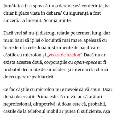
Jumătatea ți-a spus că nu o deranjează conferința, ba
chiar îi place viața în debara? Cu siguranță a fost
sinceră. La început. Acuma minte.
Dacă vrei să nu-ți distrugi relația pe termen lung, dar
nu ai bani să îți iei o locuință mai mare, apelează cu
încredere la cele două instrumente de pacificare:
căștile cu microfon și „
vocea de telefon
”. Dacă nu ar
exista acestea două, corporațiile cu
open-space
ar fi
probabil decimate de sinucideri și internări la clinici
de recuperare psihiatrică.
Ce fac căștile cu microfon nu e nevoie să vă spun. Doar
două observații. Prima este că nu vă fac să arătați
neprofesional, dimpotrivă. A doua este că, probabil,
căștile de la telefonul mobil ar putea fi suficiente. Așa