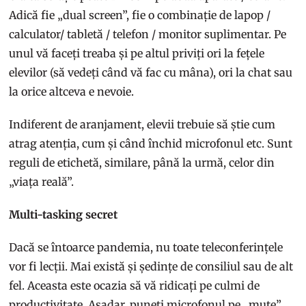
Adică fie „dual screen”, fie o combinație de lapop /
calculator/ tabletă / telefon / monitor suplimentar. Pe
unul vă faceți treaba și pe altul priviți ori la fețele
elevilor (să vedeți când vă fac cu mâna), ori la chat sau
la orice altceva e nevoie.
Indiferent de aranjament, elevii trebuie să știe cum
atrag atenția, cum și când închid microfonul etc. Sunt
reguli de etichetă, similare, până la urmă, celor din
„viața reală”.
Multi-tasking secret
Dacă se întoarce pandemia, nu toate teleconferințele
vor fi lecții. Mai există și ședințe de consiliul sau de alt
fel. Aceasta este ocazia să vă ridicați pe culmi de
productivitate. Așadar, puneți microfonul pe „mute”,