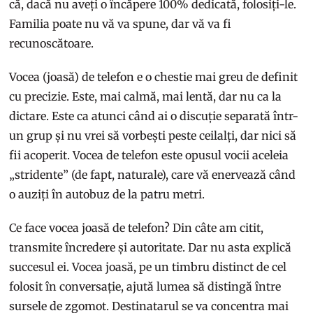
că, dacă nu aveți o încăpere 100% dedicată, folosiți-le.
Familia poate nu vă va spune, dar vă va fi
recunoscătoare.
Vocea (joasă) de telefon e o chestie mai greu de definit
cu precizie. Este, mai calmă, mai lentă, dar nu ca la
dictare. Este ca atunci când ai o discuție separată într-
un grup și nu vrei să vorbești peste ceilalți, dar nici să
fii acoperit. Vocea de telefon este opusul vocii aceleia
„stridente” (de fapt, naturale), care vă enervează când
o auziți în autobuz de la patru metri.
Ce face vocea joasă de telefon? Din câte am citit,
transmite încredere și autoritate. Dar nu asta explică
succesul ei. Vocea joasă, pe un timbru distinct de cel
folosit în conversație, ajută lumea să distingă între
sursele de zgomot. Destinatarul se va concentra mai