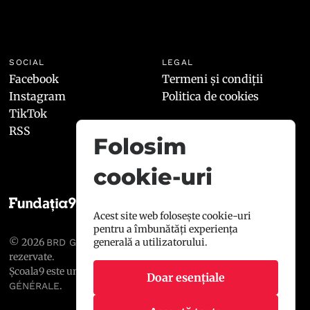
SOCIAL
LEGAL
Facebook
Termeni și condiții
Instagram
Politica de cookies
TikTok
RSS
Folosim
cookie-uri
Acest site web folosește cookie-uri
pentru a îmbunătăți experiența
generală a utilizatorului.
© 2026
, toate drepturile
BRD GROUPE SOCIÉTÉ GÉNÉRALE
rezervate.
Școala9 este un proiect susținut de
BRD GROUPE SOCIÉTÉ
Doar esențiale
.
GÉNÉRALE