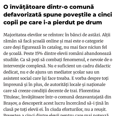
O învățătoare dintr-o comună
defavorizată spune poveștile a cinci
copii pe care i-a pierdut pe drum
Majoritatea elevilor se reîntorc în bănci de astăzi. Alții
rămân să facă școală online și mai este o categorie
care deși figurează în catalog, nu mai face niciun fel
de școală. Peste 15% dintre elevii români abandonează
studiile. Ca să poți să combați fenomenul, e nevoie de o
intervenție complexă. Nu e suficient un cadru didactic
dedicat, nu e de ajuns un mediator școlar sau un
asistent social care își face treaba. E vorba despre toți
împreună și în plus, de autorități locale și naționale
care să creeze condiții decente de trai. Florentina
Tituleac, învățătoare într-o comună dezavantajată din
Brașov, a descoperit acest lucru încercând să-i țină în
clasă pe toți elevii ei. În ciuda eforturilor, nu a reușit.
Povestea a cinci dintre elevii pentru care mai notează