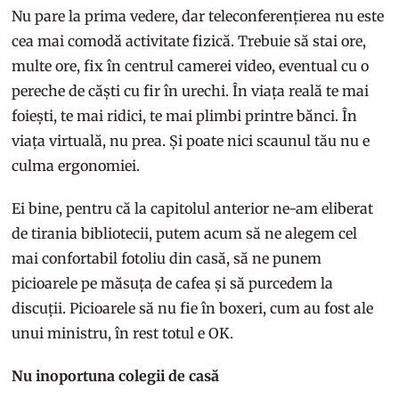
Nu pare la prima vedere, dar teleconferențierea nu este
cea mai comodă activitate fizică. Trebuie să stai ore,
multe ore, fix în centrul camerei video, eventual cu o
pereche de căști cu fir în urechi. În viața reală te mai
foiești, te mai ridici, te mai plimbi printre bănci. În
viața virtuală, nu prea. Și poate nici scaunul tău nu e
culma ergonomiei.
Ei bine, pentru că la capitolul anterior ne-am eliberat
de tirania bibliotecii, putem acum să ne alegem cel
mai confortabil fotoliu din casă, să ne punem
picioarele pe măsuța de cafea și să purcedem la
discuții. Picioarele să nu fie în boxeri, cum au fost ale
unui ministru, în rest totul e OK.
Nu inoportuna colegii de casă