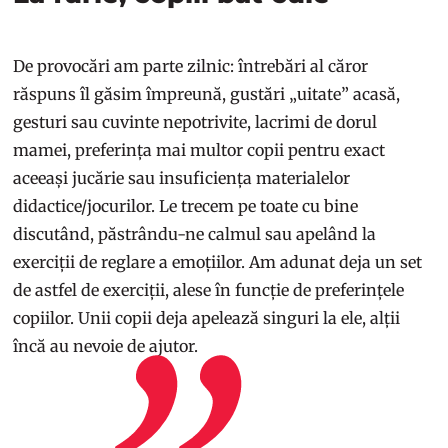
De provocări am parte zilnic: întrebări al căror
răspuns îl găsim împreună, gustări „uitate” acasă,
gesturi sau cuvinte nepotrivite, lacrimi de dorul
mamei, preferința mai multor copii pentru exact
aceeași jucărie sau insuficiența materialelor
didactice/jocurilor. Le trecem pe toate cu bine
discutând, păstrându-ne calmul sau apelând la
exerciții de reglare a emoțiilor. Am adunat deja un set
de astfel de exerciții, alese în funcție de preferințele
copiilor. Unii copii deja apelează singuri la ele, alții
încă au nevoie de ajutor.