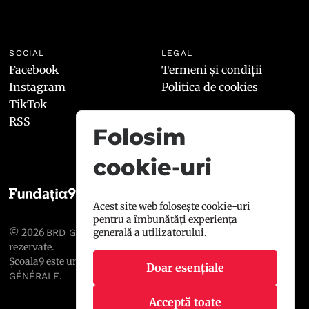
SOCIAL
LEGAL
Facebook
Termeni și condiții
Instagram
Politica de cookies
TikTok
RSS
Folosim
cookie-uri
Acest site web folosește cookie-uri
pentru a îmbunătăți experiența
© 2026
, toate drepturile
generală a utilizatorului.
BRD GROUPE SOCIÉTÉ GÉNÉRALE
rezervate.
Școala9 este un proiect susținut de
BRD GROUPE SOCIÉTÉ
Doar esențiale
.
GÉNÉRALE
Acceptă toate