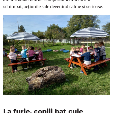
schimbat, acțiunile sale devenind calme și serioase.
La furie, copiii bat cuie