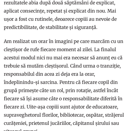
rezultatele abia după două săptămâni de explicat,
aplicat consecințe, repetat și explicat din nou. Mai
ușor a fost cu rutinele, deoarece copiii au nevoie de
predictibilitate, de stabilitate și siguranță.
Am realizat un orar în imagini pe care marcăm cu un
cleștișor de rufe fiecare moment al zilei. La finalul
acestui modul nici nu mai era necesar să anunț eu că
trebuie să mutăm cleștișorul. Când urma o tranziție,
responsabilul din acea zi deja era la orar,
îndeplinindu-și sarcina. Pentru că fiecare copil din
grupă primește câte un rol, prin rotație, astfel încât
fiecare să își asume câte o responsabilitate diferită în
fiecare zi. Uite-așa copiii sunt ajutor de educatoare,
supraveghetorul florilor, bibliotecar, ospătar, străjerul
curățeniei, prietenul jucăriilor, căpitanul șirului sau