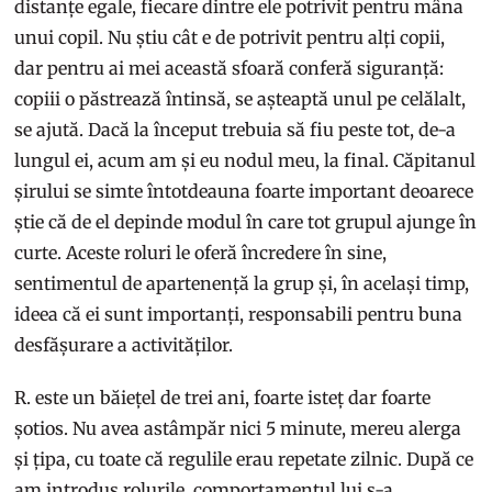
distanțe egale, fiecare dintre ele potrivit pentru mâna
unui copil. Nu știu cât e de potrivit pentru alți copii,
dar pentru ai mei această sfoară conferă siguranță:
copiii o păstrează întinsă, se așteaptă unul pe celălalt,
se ajută. Dacă la început trebuia să fiu peste tot, de-a
lungul ei, acum am și eu nodul meu, la final. Căpitanul
șirului se simte întotdeauna foarte important deoarece
știe că de el depinde modul în care tot grupul ajunge în
curte. Aceste roluri le oferă încredere în sine,
sentimentul de apartenență la grup și, în același timp,
ideea că ei sunt importanți, responsabili pentru buna
desfășurare a activităților.
R. este un băiețel de trei ani, foarte isteț dar foarte
șotios. Nu avea astâmpăr nici 5 minute, mereu alerga
și țipa, cu toate că regulile erau repetate zilnic. După ce
am introdus rolurile, comportamentul lui s-a