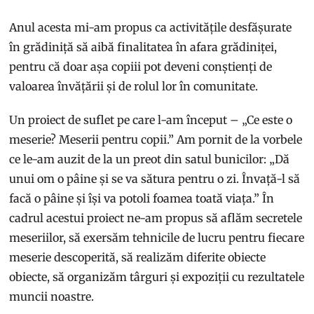
Anul acesta mi-am propus ca activitățile desfășurate
în grădiniță să aibă finalitatea în afara grădiniței,
pentru că doar așa copiii pot deveni conștienți de
valoarea învățării și de rolul lor în comunitate.
Un proiect de suflet pe care l-am început – „Ce este o
meserie? Meserii pentru copii.” Am pornit de la vorbele
ce le-am auzit de la un preot din satul bunicilor: „Dă
unui om o pâine și se va sătura pentru o zi. Învață-l să
facă o pâine și își va potoli foamea toată viața.” În
cadrul acestui proiect ne-am propus să aflăm secretele
meseriilor, să exersăm tehnicile de lucru pentru fiecare
meserie descoperită, să realizăm diferite obiecte
obiecte, să organizăm târguri și expoziții cu rezultatele
muncii noastre.