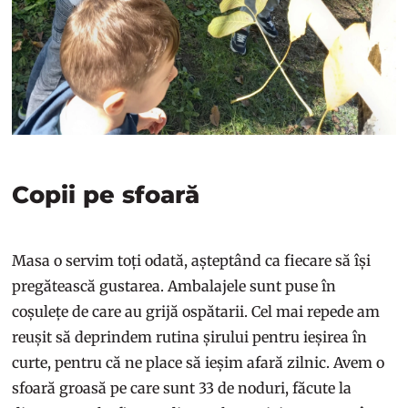
Copii pe sfoară
Masa o servim toți odată, așteptând ca fiecare să își
pregătească gustarea. Ambalajele sunt puse în
coșulețe de care au grijă ospătarii. Cel mai repede am
reușit să deprindem rutina șirului pentru ieșirea în
curte, pentru că ne place să ieșim afară zilnic. Avem o
sfoară groasă pe care sunt 33 de noduri, făcute la