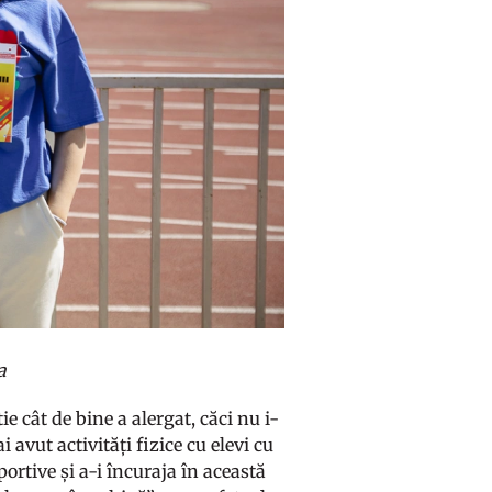
a
e cât de bine a alergat, căci nu i-
avut activități fizice cu elevi cu
portive și a-i încuraja în această