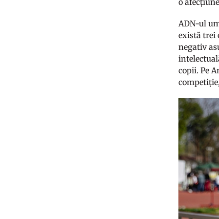
o afecțiun
ADN-ul uma
există tre
negativ asu
intelectual
copii. Pe A
competiție,