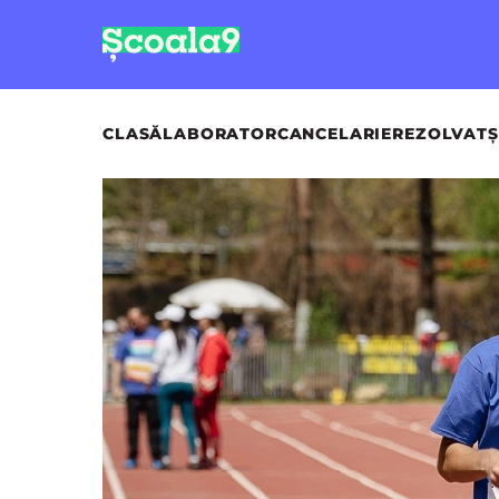
CLASĂ
LABORATOR
CANCELARIE
REZOLVAT
Ș