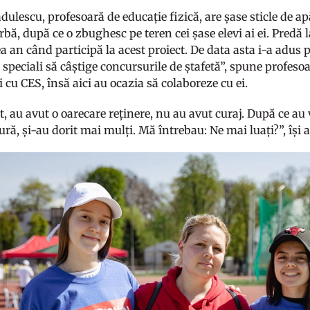
dulescu, profesoară de educație fizică, are șase sticle de ap
rbă, după ce o zbughesc pe teren cei șase elevi ai ei. Predă
lea an când participă la acest proiect. De data asta i-a adus 
i speciali să câștige concursurile de ștafetă”, spune profesoa
 cu CES, însă aici au ocazia să colaboreze cu ei.
, au avut o oarecare reținere, nu au avut curaj. După ce au
ură, și-au dorit mai mulți. Mă întrebau: Ne mai luați?”, își