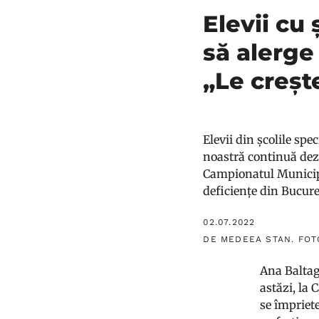
Elevii cu 
să alerge
„Le creșt
Elevii din școlile spe
noastră continuă dez
Campionatul Municipal
deficiențe din Bucure
02.07.2022
DE MEDEEA STAN. FOTO
Ana Baltag,
astăzi, la
se împriet