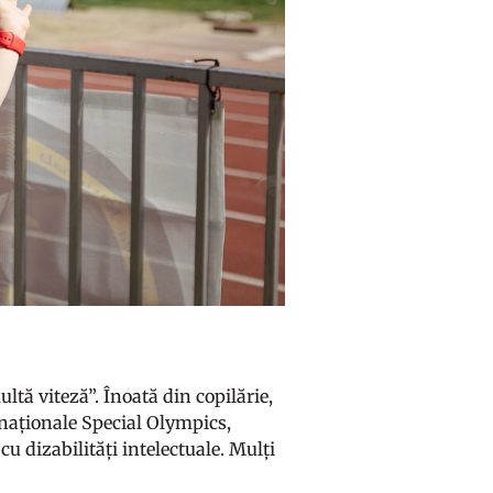
tă viteză”. Înoată din copilărie,
ternaționale Special Olympics,
u dizabilități intelectuale. Mulți