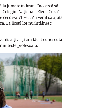
ă la jumate în brațe. Încearcă să le
 la Colegiul Național „Elena Cuza”
pe cei de-a VII-a. „Au venit să ajute
ra. La liceul lor nu întâlnesc
 venit câțiva și am făcut cunoscută
 amintește profesoara.