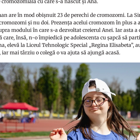
e cromozomială cu care s-a născut și Ana.
n are în mod obișnuit 23 de perechi de cromozomi. La S
i cromozomi și nu doi. Prezența acelui cromozom în plus a 
pra modului în care s-a dezvoltat creierul Anei. Iar asta a 
ă care, însă, n-o împiedică pe adolescenta cu șapcă să particip
na, elevă la Liceul Tehnologic Special „Regina Elisabeta”, 
 iar mai târziu o colegă o va ajuta să ajungă acasă.