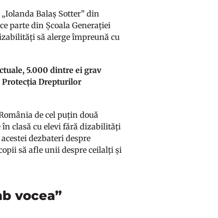
 „Iolanda Balaș Sotter” din
ace parte din Școala Generației
dizabilități să alerge împreună cu
ctuale, 5.000 dintre ei grav
 Protecția Drepturilor
n România de cel puțin două
în clasă cu elevi fără dizabilități
l acestei dezbateri despre
pii să afle unii despre ceilalți și
mb vocea”