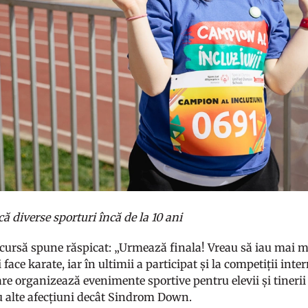
ă diverse sporturi încă de la 10 ani
 cursă spune răspicat: „Urmează finala! Vreau să iau mai mul
i face karate, iar în ultimii a participat și la competiții in
re organizează evenimente sportive pentru elevii și tinerii c
au alte afecțiuni decât Sindrom Down.