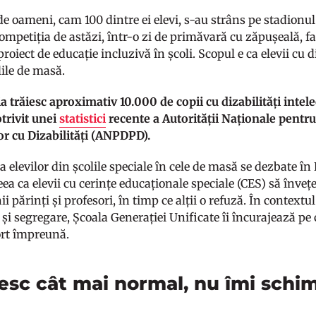
de oameni, cam 100 dintre ei elevi, s-au strâns pe stadionul
ompetiția de astăzi, într-o zi de primăvară cu zăpușeală, f
proiect de educație incluzivă în școli. Scopul e ca elevii cu 
lile de masă.
 trăiesc aproximativ 10.000 de copii cu dizabilități intele
otrivit unei
statistici
recente a Autorității Naționale pentru
r cu Dizabilități (ANPDPD).
a elevilor din școlile speciale în cele de masă se dezbate î
eea ca elevii cu cerințe educaționale speciale (CES) să învețe 
ii părinți și profesori, în timp ce alții o refuză. În contextu
și segregare, Școala Generației Unificate îi încurajează pe co
ort împreună.
esc cât mai normal, nu îmi schi