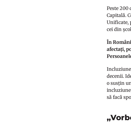
Peste 200 
Capitală. C
Unificate, 
cei din șco
În România
afectați, p
Persoanelo
Incluziune
decenii. Id
o susțin un
incluziune 
să facă sp
„Vorb