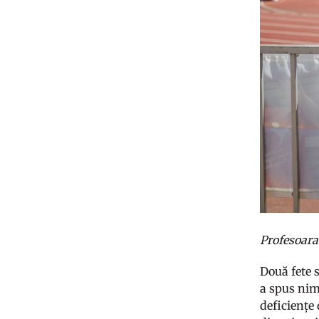
Profesoara 
Două fete s
a spus nime
deficiențe 