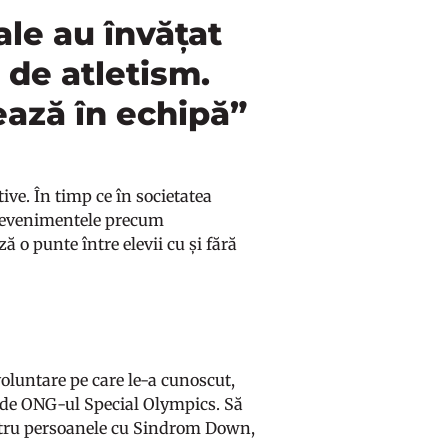
uale au învățat
 de atletism.
ează în echipă”
tive. În timp ce în societatea
, evenimentele precum
 o punte între elevii cu și fără
voluntare pe care le-a cunoscut,
i de ONG-ul Special Olympics. Să
pentru persoanele cu Sindrom Down,