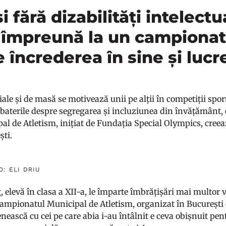
și fără dizabilități intelect
 împreună la un campionat
e încrederea în sine și lucr
ciale și de masă se motivează unii pe alții în competiții spor
baterile despre segregarea și incluziunea din învățământ
 de Atletism, inițiat de Fundația Special Olympics, creează
ști.
: ELI DRIU
 elevă în clasa a XII-a, le împarte îmbrățișări mai multor 
 Campionatul Municipal de Atletism, organizat în Bucureșt
enească cu cei pe care abia i-au întâlnit e ceva obișnuit 