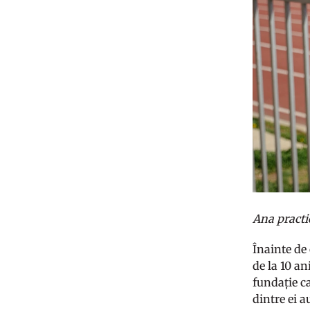
Ana practic
Înainte de
de la 10 an
fundație ca
dintre ei 