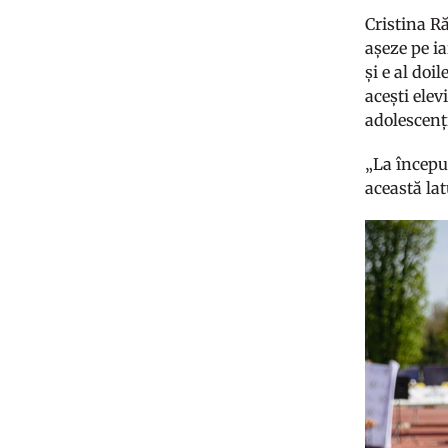
Cristina Ră
așeze pe ia
și e al doi
acești elev
adolescenți
„La început
această lat