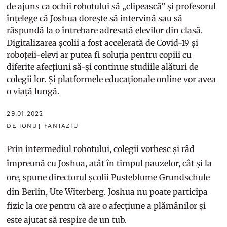
de ajuns ca ochii robotului să „clipească” și profesorul
înțelege că Joshua dorește să intervină sau să
răspundă la o întrebare adresată elevilor din clasă.
Digitalizarea școlii a fost accelerată de Covid-19 și
roboțeii-elevi ar putea fi soluția pentru copiii cu
diferite afecțiuni să-și continue studiile alături de
colegii lor. Și platformele educaționale online vor avea
o viață lungă.
29.01.2022
DE IONUȚ FANTAZIU
Prin intermediul robotului, colegii vorbesc și râd
împreună cu Joshua, atât în timpul pauzelor, cât și la
ore, spune directorul școlii Pusteblume Grundschule
din Berlin, Ute Witerberg. Joshua nu poate participa
fizic la ore pentru că are o afecțiune a plămânilor și
este ajutat să respire de un tub.