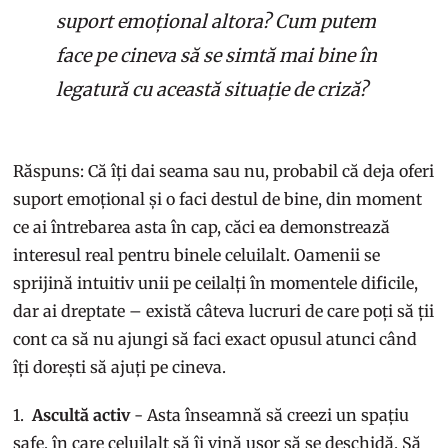
suport emoțional altora? Cum putem
face pe cineva să se simtă mai bine în
legatură cu această situație de criză?
Răspuns: Că îți dai seama sau nu, probabil că deja oferi
suport emoțional și o faci destul de bine, din moment
ce ai întrebarea asta în cap, căci ea demonstrează
interesul real pentru binele celuilalt. Oamenii se
sprijină intuitiv unii pe ceilalți în momentele dificile,
dar ai dreptate – există câteva lucruri de care poți să ții
cont ca să nu ajungi să faci exact opusul atunci când
îți dorești să ajuți pe cineva.
1.
Ascultă activ
- Asta înseamnă să creezi un spațiu
safe, în care celuilalt să îi vină ușor să se deschidă. Să