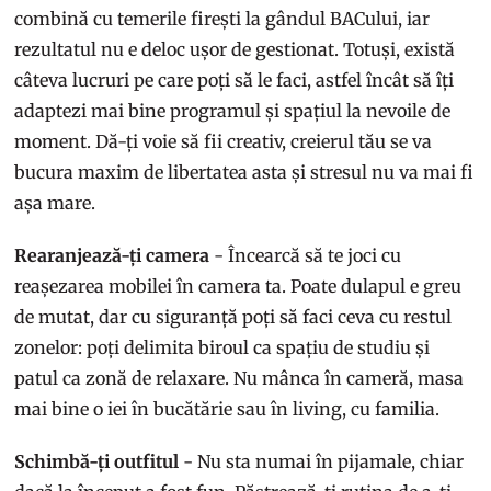
combină cu temerile firești la gândul BACului, iar
rezultatul nu e deloc ușor de gestionat. Totuși, există
câteva lucruri pe care poți să le faci, astfel încât să îți
adaptezi mai bine programul și spațiul la nevoile de
moment. Dă-ți voie să fii creativ, creierul tău se va
bucura maxim de libertatea asta și stresul nu va mai fi
așa mare.
Rearanjează-ți camera
- Încearcă să te joci cu
reașezarea mobilei în camera ta. Poate dulapul e greu
de mutat, dar cu siguranță poți să faci ceva cu restul
zonelor: poți delimita biroul ca spațiu de studiu și
patul ca zonă de relaxare. Nu mânca în cameră, masa
mai bine o iei în bucătărie sau în living, cu familia.
Schimbă-ți outfitul
- Nu sta numai în pijamale, chiar