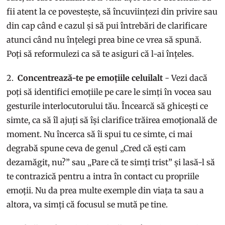
fii atent la ce povestește, să încuviințezi din privire sau
din cap când e cazul și să pui întrebări de clarificare
atunci când nu înțelegi prea bine ce vrea să spună.
Poți să reformulezi ca să te asiguri că l-ai înțeles.
2.
Concentrează-te pe emoțiile celuilalt
- Vezi dacă
poți să identifici emoțiile pe care le simți în vocea sau
gesturile interlocutorului tău. Încearcă să ghicești ce
simte, ca să îl ajuți să își clarifice trăirea emoțională de
moment. Nu încerca să îi spui tu ce simte, ci mai
degrabă spune ceva de genul „Cred că ești cam
dezamăgit, nu?” sau „Pare că te simți trist” și lasă-l să
te contrazică pentru a intra în contact cu propriile
emoții. Nu da prea multe exemple din viața ta sau a
altora, va simți că focusul se mută pe tine.