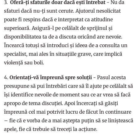
3.
Oferă-ți sfaturile doar dacă ești întrebat
- Nu da
sfaturi dacă nu-ți sunt cerute. Ajutorul nesolicitat
poate fi respins dacă e interpretat ca atitudine
superioară. Asigură-l pe celălalt de sprijinul și
disponibilitatea ta de a discuta oricând are nevoie.
Încearcă totuși să introduci și ideea de a consulta un
specialist, mai ales în situațiile grave, care implică
violență sau boli.
4.
Orientați-vă împreună spre soluții
- Pasul acesta
presupune să pui întrebări care să îl ajute pe celălalt să
își identifice nevoile de moment sau ce ar vrea să facă
apropo de tema discuției. Apoi încercați să găsiți
împreună cel mai potrivit lucru de făcut în continuare
– fie că e vorba de a mai aștepta puțin să se liniștească
apele, fie că trebuie să treceți la acțiune.