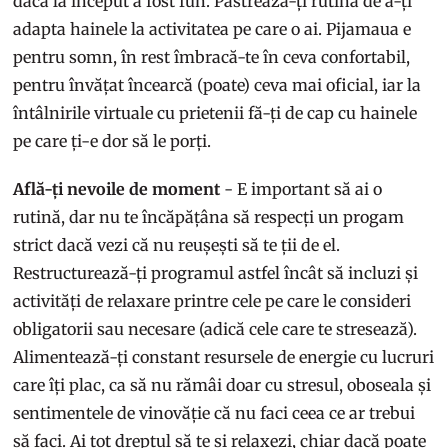
dacă la început a fost fun. Păstrează-ți rutina de a-ți
adapta hainele la activitatea pe care o ai. Pijamaua e
pentru somn, în rest îmbracă-te în ceva confortabil,
pentru învățat încearcă (poate) ceva mai oficial, iar la
întâlnirile virtuale cu prietenii fă-ți de cap cu hainele
pe care ți-e dor să le porți.
Află-ți nevoile de moment
- E important să ai o
rutină, dar nu te încăpățâna să respecți un progam
strict dacă vezi că nu reușești să te ții de el.
Restructurează-ți programul astfel încât să incluzi și
activități de relaxare printre cele pe care le consideri
obligatorii sau necesare (adică cele care te stresează).
Alimentează-ți constant resursele de energie cu lucruri
care îți plac, ca să nu rămâi doar cu stresul, oboseala și
sentimentele de vinovăție că nu faci ceea ce ar trebui
să faci. Ai tot dreptul să te și relaxezi, chiar dacă poate