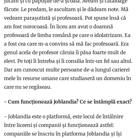
jucam și cu păpușile de-a școala. Aveam și cataloage
făcute. Le predam, le ascultam și le dădeam note. Mă
vedeam parașutistă și profesoară. Pot spune însă că
am fost norocoasă. În liceu am avut o doamnă
profesoară de limba română pe care o idolatrizam. Ea
a fost cea care m-a convins să mă fac profesoară. Era
genul acela de profesor căruia îi păsa foarte mult de
elevi. Pe toți îi întreba și îi consilia într-un fel sau altul.
Dar am cunoscut multe persoane de-a lungul carierei
mele în resurse umane care studiaseră un domeniu în
care nu se regăseau.
- Cum funcționează Joblandia? Ce se întâmplă exact?
- Joblandia este o platformă, este locul de întâlnire
între liceeni și companii și funcționează astfel:
companiile se înscriu în platforma Joblandia și își