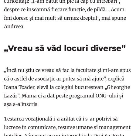
curiozități: „I-am bătut un pic la cap cu întrebări”,
despre ce înseamnă fiecare funcție, de pildă. „Acum
îmi doresc și mai mult să urmez dreptul”, mai spune
Andreea.
„Vreau să văd locuri diverse”
„Încă nu știu ce vreau să fac la facultate și mi-am spus
că o astfel de asociație ar putea să mă ajute”, explică
Ioana Toader, elevă la colegiul bucureștean „Gheorghe
Lazăr”. Mama ei a dat peste programul ONG-ului și
așa s-a înscris.
Testarea vocațională i-a arătat că i s-ar potrivi să
lucreze în comunicare, resurse umane și management
hotelier. A început cu un internship la Deci.Se.Poate,