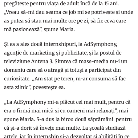
pregătește pentru viața de adult încă de la 15 ani.
„Vreau să-mi dau seama ce job mi se potrivește și unde
aș putea să stau mai multe ore pe zi, să fie ceva care
mă pasionează”, spune Maria.
Și ea a ales două internshipuri, la AdSymphony,
agenție de marketing și publicitate, și la postul de
televiziune Antena 3. Șimțea că mass-media nu-i un
domeniu care să o atragă și totuși a participat din
curiozitate. „Am stat pe teren, m-ar consuma să fac
asta zilnic”, povestește ea.
„La AdSymphony mi-a plăcut cel mai mult, pentru că
era o firmă mai mică și cu oameni mai relaxați”, mai
spune Maria. S-a dus la birou două săptămâni, pentru
că și-a dorit să învețe mai multe. La școală studiază
artele, iar în internship și-a dezvoltat și abilități în ce