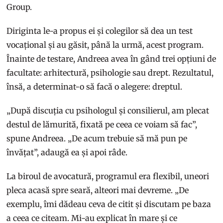
Group.
Diriginta le-a propus ei și colegilor să dea un test
vocațional și au găsit, până la urmă, acest program.
Înainte de testare, Andreea avea în gând trei opțiuni de
facultate: arhitectură, psihologie sau drept. Rezultatul,
însă, a determinat-o să facă o alegere: dreptul.
„După discuția cu psihologul și consilierul, am plecat
destul de lămurită, fixată pe ceea ce voiam să fac”,
spune Andreea. „De acum trebuie să mă pun pe
învățat”, adaugă ea și apoi râde.
La biroul de avocatură, programul era flexibil, uneori
pleca acasă spre seară, alteori mai devreme. „De
exemplu, îmi dădeau ceva de citit și discutam pe baza
a ceea ce citeam. Mi-au explicat în mare și ce