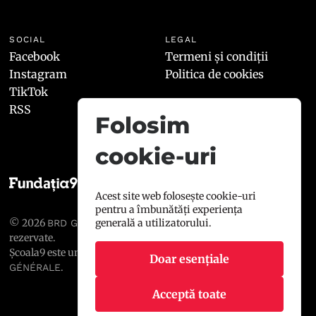
SOCIAL
LEGAL
Facebook
Termeni și condiții
Instagram
Politica de cookies
TikTok
RSS
Folosim
cookie-uri
Acest site web folosește cookie-uri
pentru a îmbunătăți experiența
© 2026
, toate drepturile
generală a utilizatorului.
BRD GROUPE SOCIÉTÉ GÉNÉRALE
rezervate.
Școala9 este un proiect susținut de
BRD GROUPE SOCIÉTÉ
Doar esențiale
.
GÉNÉRALE
Acceptă toate