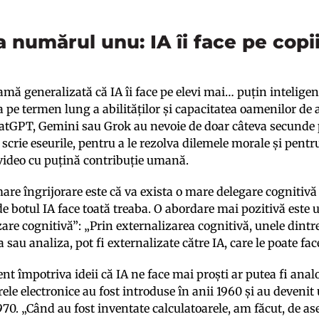
 numărul unu: IA îi face pe copii
amă generalizată că IA îi face pe elevi mai… puțin inteligen
 pe termen lung a abilităților și capacitatea oamenilor de 
atGPT, Gemini sau Grok au nevoie de doar câteva secunde pe
 scrie eseurile, pentru a le rezolva dilemele morale și pentr
video cu puțină contribuție umană.
are îngrijorare este că va exista o mare delegare cognitivă
e botul IA face toată treaba. O abordare mai pozitivă este 
are cognitivă”: „Prin externalizarea cognitivă, unele dintre
au analiza, pot fi externalizate către IA, care le poate fac
t împotriva ideii că IA ne face mai proști ar putea fi analo
ele electronice au fost introduse în anii 1960 și au devenit u
1970. „Când au fost inventate calculatoarele, am făcut, de a