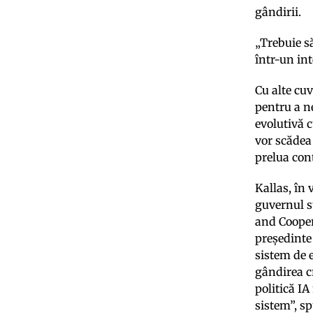
gândirii.
„Trebuie s
într-un in
Cu alte cuv
pentru a n
evolutivă 
vor scădea 
prelua cont
Kallas, în 
guvernul st
and Cooper
președinte
sistem de e
gândirea cr
politică IA
sistem”, s