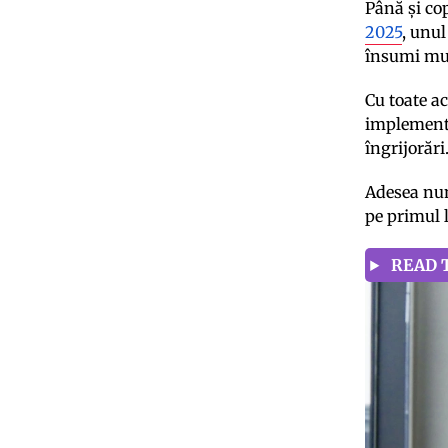
Până și cop
2025
, unul
însumi mu
Cu toate ac
implementa
îngrijorări
Adesea num
pe primul 
READ T