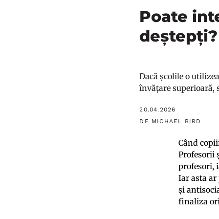
Poate inte
deștepți?
Dacă școlile o utilize
învățare superioară, 
20.04.2026
DE MICHAEL BIRD
Când copiii
Profesorii
profesori, 
Iar asta ar
și antisoci
finaliza or