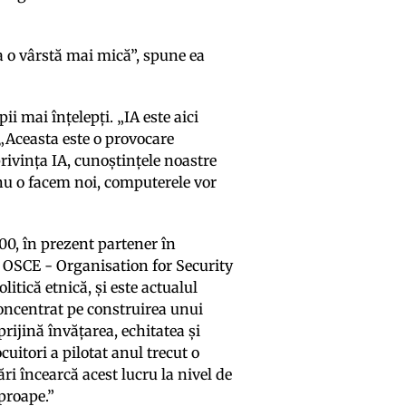
a o vârstă mai mică”, spune ea
ii mai înțelepți. „IA este aici
 „Aceasta este o provocare
rivința IA, cunoștințele noastre
ă nu o facem noi, computerele vor
 200, în prezent partener în
nt OSCE - Organisation for Security
tică etnică, și este actualul
oncentrat pe construirea unui
rijină învățarea, echitatea și
uitori a pilotat anul trecut o
ri încearcă acest lucru la nivel de
proape.”