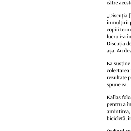
către aces
„Discuția 
înmulțirii 
copiii term
lucru i-a î
Discuția de
așa. Au de
Ea susține
colectarea
rezultate 
spune ea.
Kallas fol
pentru a în
amintirea, 
bicicletă, 