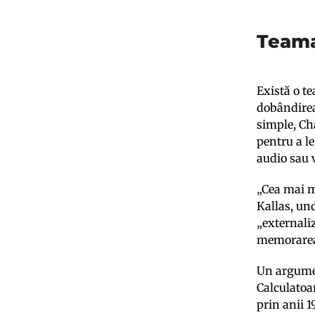
Teama
Există o te
dobândirea
simple, Ch
pentru a le
audio sau 
„Cea mai m
Kallas, und
„externaliz
memorarea s
Un argumen
Calculatoar
prin anii 