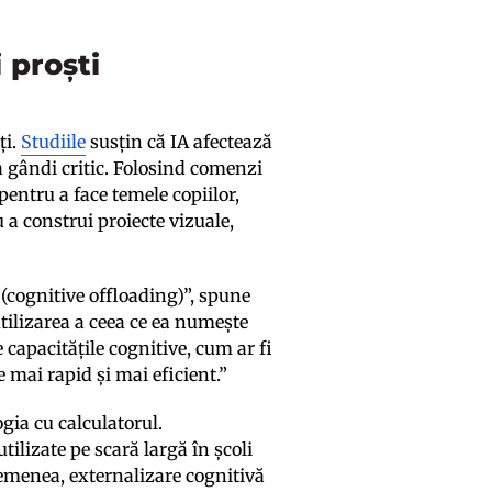
 proști
ți.
Studiile
susțin că IA afectează
a gândi critic. Folosind comenzi
ntru a face temele copiilor,
u a construi proiecte vizuale,
 (cognitive offloading)”, spune
utilizarea a ceea ce ea numește
 capacitățile cognitive, cum ar fi
e mai rapid și mai eficient.”
gia cu calculatorul.
tilizate pe scară largă în școli
semenea, externalizare cognitivă