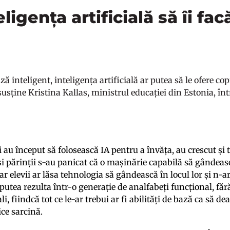
ligența artificială să îi fa
ază inteligent, inteligența artificială ar putea să le ofere cop
susține Kristina Kallas, ministrul educației din Estonia, în
 au început să folosească IA pentru a învăța, au crescut și t
 și părinții s-au panicat că o mașinărie capabilă să gândeas
iar elevii ar lăsa tehnologia să gândească în locul lor și n-a
 putea rezulta într-o generație de analfabeți funcțional, fără
ali, fiindcă tot ce le-ar trebui ar fi abilități de bază ca să 
ice sarcină.