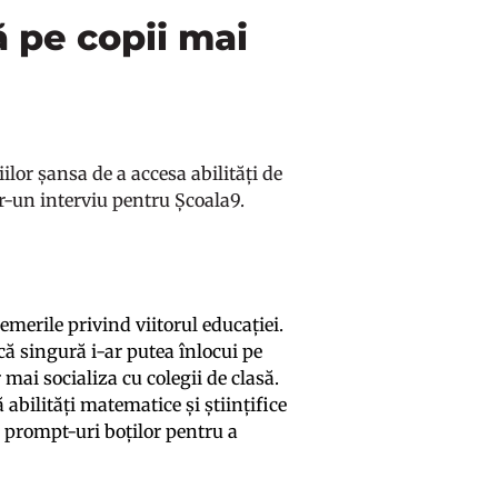
că pe copii mai
iilor șansa de a accesa abilități de
tr-un interviu pentru Școala9.
emerile privind viitorul educației.
că singură i-ar putea înlocui pe
r mai socializa cu colegii de clasă.
 abilități matematice și științifice
dea prompt-uri boților pentru a