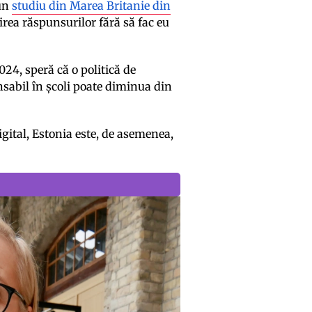
-un
studiu din Marea Britanie din
irea răspunsurilor fără să fac eu
024, speră că o politică de
nsabil în școli poate diminua din
ital, Estonia este, de asemenea,