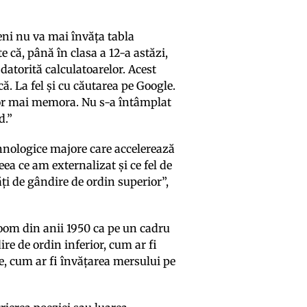
eni nu va mai învăța tabla
te că, până în clasa a 12-a astăzi,
 datorită calculatoarelor. Acest
că. La fel și cu căutarea pe Google.
u vor mai memora. Nu s-a întâmplat
d.”
ehnologice majore care accelerează
ea ce am externalizat și ce fel de
ți de gândire de ordin superior”,
oom din anii 1950 ca pe un cadru
ire de ordin inferior, cum ar fi
ive, cum ar fi învățarea mersului pe