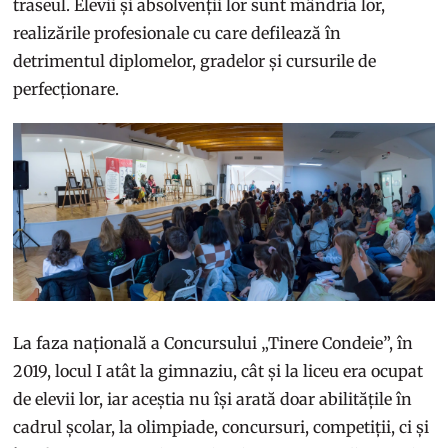
traseul. Elevii și absolvenții lor sunt mândria lor,
realizările profesionale cu care defilează în
detrimentul diplomelor, gradelor și cursurile de
perfecționare.
La faza națională a Concursului „Tinere Condeie”, în
2019, locul I atât la gimnaziu, cât și la liceu era ocupat
de elevii lor, iar aceștia nu își arată doar abilitățile în
cadrul școlar, la olimpiade, concursuri, competiții, ci și