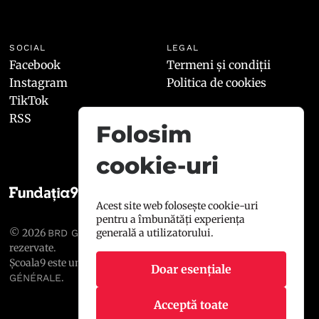
SOCIAL
LEGAL
Facebook
Termeni și condiții
Instagram
Politica de cookies
TikTok
RSS
Folosim
cookie-uri
Acest site web folosește cookie-uri
pentru a îmbunătăți experiența
© 2026
, toate drepturile
generală a utilizatorului.
BRD GROUPE SOCIÉTÉ GÉNÉRALE
rezervate.
Școala9 este un proiect susținut de
BRD GROUPE SOCIÉTÉ
Doar esențiale
.
GÉNÉRALE
Acceptă toate