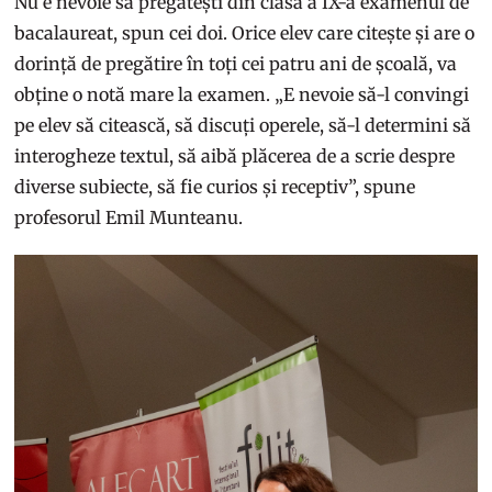
Nu e nevoie să pregătești din clasa a IX-a examenul de
bacalaureat, spun cei doi. Orice elev care citește și are o
dorință de pregătire în toți cei patru ani de școală, va
obține o notă mare la examen. „E nevoie să-l convingi
pe elev să citească, să discuți operele, să-l determini să
interogheze textul, să aibă plăcerea de a scrie despre
diverse subiecte, să fie curios și receptiv”, spune
profesorul Emil Munteanu.