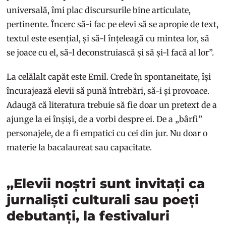
universală, îmi plac discursurile bine articulate,
pertinente. Încerc să-i fac pe elevi să se apropie de text,
textul este esențial, și să-l înțeleagă cu mintea lor, să
se joace cu el, să-l deconstruiască și să și-l facă al lor”.
La celălalt capăt este Emil. Crede în spontaneitate, își
încurajează elevii să pună întrebări, să-i și provoace.
Adaugă că literatura trebuie să fie doar un pretext de a
ajunge la ei înșiși, de a vorbi despre ei. De a „bârfi”
personajele, de a fi empatici cu cei din jur. Nu doar o
materie la bacalaureat sau capacitate.
„Elevii noștri sunt invitați ca
jurnaliști culturali sau poeți
debutanți, la festivaluri