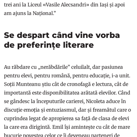
trei ani la Liceul «Vasile Alecsandri» din Iași și apoi
am ajuns la Național.”
Se despart când vine vorba
de preferințe literare
Au răbdare cu „nerăbdările” celuilalt, dar pasiunea
pentru elevi, pentru română, pentru educație, i-a unit.
Soții Munteanu știu cât de cronofagă e lectura, cât de
importantă este disponibilitatea arătată elevilor. Când
se gândesc la începuturile carierei, Nicoleta aduce în
discuție emoția și entuziasmul, dar și freamătul care o
cuprindea legat de apropierea sa față de clasa de elevi
la care era dirigintă. Emil își amintește cu cât de mare
bucurie povestea celor ce îi deveneau parteneri de