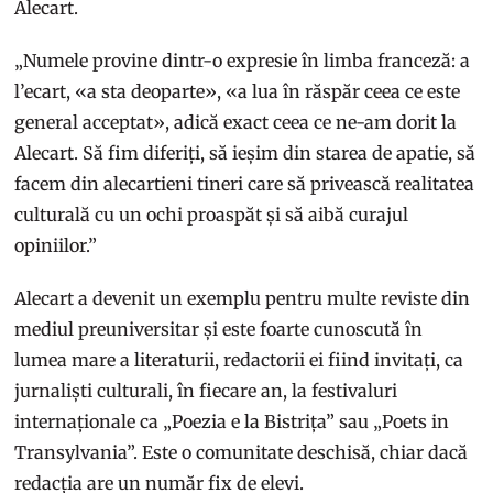
Alecart.
„Numele provine dintr-o expresie în limba franceză: a
l’ecart, «a sta deoparte», «a lua în răspăr ceea ce este
general acceptat», adică exact ceea ce ne-am dorit la
Alecart. Să fim diferiți, să ieșim din starea de apatie, să
facem din alecartieni tineri care să privească realitatea
culturală cu un ochi proaspăt și să aibă curajul
opiniilor.”
Alecart a devenit un exemplu pentru multe reviste din
mediul preuniversitar și este foarte cunoscută în
lumea mare a literaturii, redactorii ei fiind invitați, ca
jurnaliști culturali, în fiecare an, la festivaluri
internaționale ca „Poezia e la Bistrița” sau „Poets in
Transylvania”. Este o comunitate deschisă, chiar dacă
redacția are un număr fix de elevi.