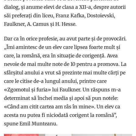
dialog, și anume elevi de clasa a XII-a, despre autorii
săi preferați din liceu, Franz Kafka, Dostoievski,
Faulkner, A. Camus și H. Hesse.
Dar ca în orice profesie, au avut parte și de provocări.
„Îmi amintesc de un elev care lipsea foarte mult și
care, la română, era în situație de corigență. Avea
nevoie de mai multe note de 10 pentru a promova. La
sfârșitul anului a vrut să prezinte mai multe cărți pe
care le citise de-a lungul anului, printre care
«Zgomotul și furia» lui Faulkner. Un răspuns m-a
determinat să închei media și apoi să pun notele:
«Când am citit cartea am râs în mine». Un elev ca
acesta nu putea fi niciodată corigent la română”,
spune Emil Munteanu.