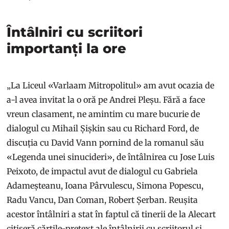
Întâlniri cu scriitori
importanți la ore
„La Liceul «Varlaam Mitropolitul» am avut ocazia de
a-l avea invitat la o oră pe Andrei Pleșu. Fără a face
vreun clasament, ne amintim cu mare bucurie de
dialogul cu Mihail Șișkin sau cu Richard Ford, de
discuția cu David Vann pornind de la romanul său
«Legenda unei sinucideri», de întâlnirea cu Jose Luis
Peixoto, de impactul avut de dialogul cu Gabriela
Adameșteanu, Ioana Pârvulescu, Simona Popescu,
Radu Vancu, Dan Coman, Robert Șerban. Reușita
acestor întâlniri a stat în faptul că tinerii de la Alecart
citiseră cărțile-pretext ale întâlnirii cu scriitorul și