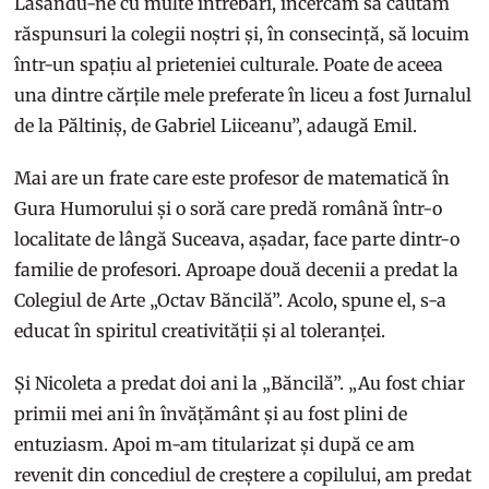
Lăsându-ne cu multe întrebări, încercam să căutăm
răspunsuri la colegii noștri și, în consecință, să locuim
într-un spațiu al prieteniei culturale. Poate de aceea
una dintre cărțile mele preferate în liceu a fost Jurnalul
de la Păltiniș, de Gabriel Liiceanu”, adaugă Emil.
Mai are un frate care este profesor de matematică în
Gura Humorului și o soră care predă română într-o
localitate de lângă Suceava, așadar, face parte dintr-o
familie de profesori. Aproape două decenii a predat la
Colegiul de Arte „Octav Băncilă”. Acolo, spune el, s-a
educat în spiritul creativității și al toleranței.
Și Nicoleta a predat doi ani la „Băncilă”. „Au fost chiar
primii mei ani în învățământ și au fost plini de
entuziasm. Apoi m-am titularizat și după ce am
revenit din concediul de creștere a copilului, am predat