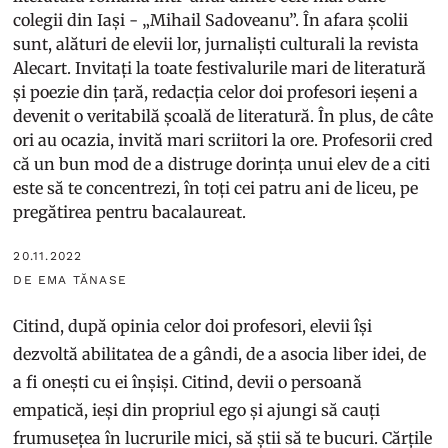
colegii din Iași - „Mihail Sadoveanu”. În afara școlii
sunt, alături de elevii lor, jurnaliști culturali la revista
Alecart. Invitați la toate festivalurile mari de literatură
și poezie din țară, redacția celor doi profesori ieșeni a
devenit o veritabilă școală de literatură. În plus, de câte
ori au ocazia, invită mari scriitori la ore. Profesorii cred
că un bun mod de a distruge dorința unui elev de a citi
este să te concentrezi, în toți cei patru ani de liceu, pe
pregătirea pentru bacalaureat.
20.11.2022
DE EMA TĂNASE
Citind, după opinia celor doi profesori, elevii își
dezvoltă abilitatea de a gândi, de a asocia liber idei, de
a fi onești cu ei înșiși. Citind, devii o persoană
empatică, ieși din propriul ego și ajungi să cauți
frumusețea în lucrurile mici, să știi să te bucuri. Cărțile