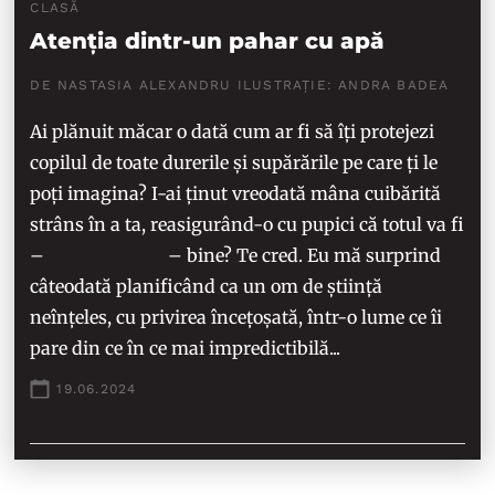
CLASĂ
Atenția dintr-un pahar cu apă
DE NASTASIA ALEXANDRU ILUSTRAȚIE: ANDRA BADEA
Ai plănuit măcar o dată cum ar fi să îți protejezi
copilul de toate durerile și supărările pe care ți le
poți imagina? I-ai ținut vreodată mâna cuibărită
strâns în a ta, reasigurând-o cu pupici că totul va fi
–
trebuie să fie!
– bine? Te cred. Eu mă surprind
câteodată planificând ca un om de știință
neînțeles, cu privirea încețoșată, într-o lume ce îi
pare din ce în ce mai impredictibilă...
19.06.2024