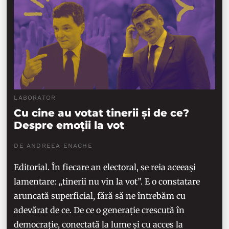
LABORATOR
Cu cine au votat tinerii și de ce?
Despre emoții la vot
DE ANDREEA ENACHE
Editorial. În fiecare an electoral, se reia aceeași
lamentare: „tinerii nu vin la vot”. E o constatare
aruncată superficial, fără să ne întrebăm cu
adevărat de ce. De ce o generație crescută în
democrație, conectată la lume și cu acces la