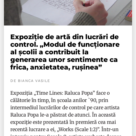
Expoziție de artă din lucrări de
control. „Modul de funcționare
al școlii a contribuit la
generarea unor sentimente ca
frica, anxietatea, rușinea”
DE BIANCA VASILE
Expoziția „Time Lines: Raluca Popa” face o
călătorie în timp, în școala anilor `90, prin
intermediul lucrărilor de control pe care artista
Raluca Popa le-a păstrat de atunci. În această
expoziție este prezentată în premieră cea mai
recentă lucrare a ei, „Works (Scale 1:2)”. Într-un