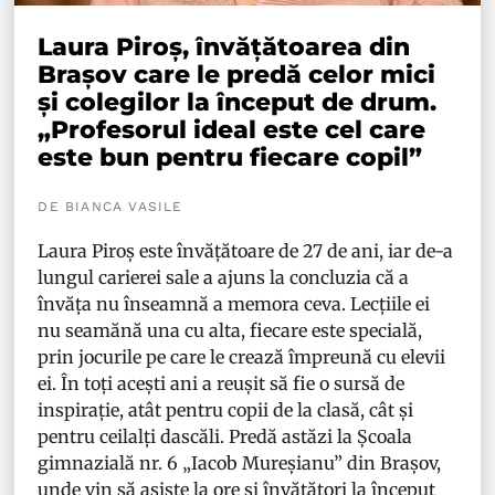
Laura Piroș, învățătoarea din
Brașov care le predă celor mici
și colegilor la început de drum.
„Profesorul ideal este cel care
este bun pentru fiecare copil”
DE BIANCA VASILE
Laura Piroș este învățătoare de 27 de ani, iar de-a
lungul carierei sale a ajuns la concluzia că a
învăța nu înseamnă a memora ceva. Lecțiile ei
nu seamănă una cu alta, fiecare este specială,
prin jocurile pe care le crează împreună cu elevii
ei. În toți acești ani a reușit să fie o sursă de
inspirație, atât pentru copii de la clasă, cât și
pentru ceilalți dascăli. Predă astăzi la Școala
gimnazială nr. 6 „Iacob Mureșianu” din Brașov,
unde vin să asiste la ore și învățători la început