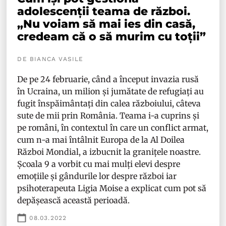
adolescenții teama de război.
„Nu voiam să mai ies din casă,
credeam că o să murim cu toții”
DE BIANCA VASILE
De pe 24 februarie, când a început invazia rusă
în Ucraina, un milion și jumătate de refugiați au
fugit înspăimântați din calea războiului, câteva
sute de mii prin România. Teama i-a cuprins și
pe români, în contextul în care un conflict armat,
cum n-a mai întâlnit Europa de la Al Doilea
Război Mondial, a izbucnit la granițele noastre.
Școala 9 a vorbit cu mai mulți elevi despre
emoțiile și gândurile lor despre război iar
psihoterapeuta Ligia Moise a explicat cum pot să
depășească această perioadă.
08.03.2022