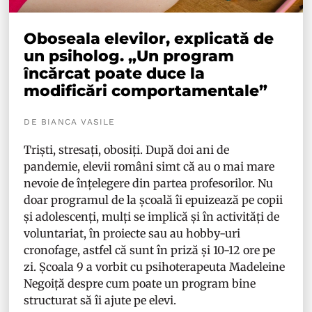
Oboseala elevilor, explicată de
un psiholog. „Un program
încărcat poate duce la
modificări comportamentale”
DE BIANCA VASILE
Triști, stresați, obosiți. După doi ani de
pandemie, elevii români simt că au o mai mare
nevoie de înțelegere din partea profesorilor. Nu
doar programul de la școală îi epuizează pe copii
și adolescenți, mulți se implică și în activități de
voluntariat, în proiecte sau au hobby-uri
cronofage, astfel că sunt în priză și 10-12 ore pe
zi. Școala 9 a vorbit cu psihoterapeuta Madeleine
Negoiță despre cum poate un program bine
structurat să îi ajute pe elevi.