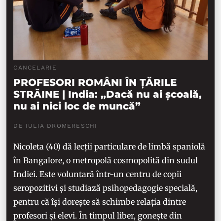
CANCELARIE
PROFESORI ROMÂNI ÎN ȚĂRILE
STRĂINE | India: „Dacă nu ai școală,
nu ai nici loc de muncă”
DE IULIA DROMERESCHI
Nicoleta (40) dă lecții particulare de limbă spaniolă
în Bangalore, o metropolă cosmopolită din sudul
Indiei. Este voluntară într-un centru de copii
seropozitivi și studiază psihopedagogie specială,
pentru că își dorește să schimbe relația dintre
profesori și elevi. În timpul liber, gonește din