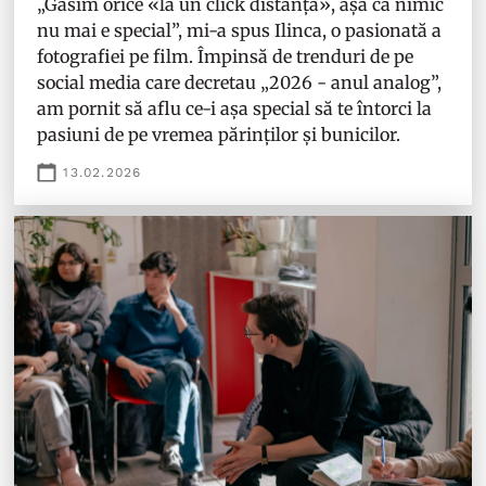
„Găsim orice «la un click distanță», așa că nimic
nu mai e special”, mi-a spus Ilinca, o pasionată a
fotografiei pe film. Împinsă de trenduri de pe
social media care decretau „2026 - anul analog”,
am pornit să aflu ce-i așa special să te întorci la
pasiuni de pe vremea părinților și bunicilor.
13.02.2026