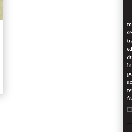
co
e
ma
se
tr
ed
du
în
pe
ac
re
fo