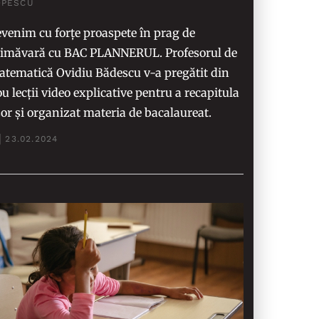
OPESCU
venim cu forțe proaspete în prag de
rimăvară cu BAC PLANNERUL. Profesorul de
tematică Ovidiu Bădescu v-a pregătit din
u lecții video explicative pentru a recapitula
or și organizat materia de bacalaureat.
23.02.2024