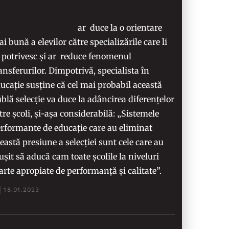
ncurență cu un an înainte
să organizeze
xamene de admitere
ar duce la o orientare
i bună a elevilor către specializările care li
 potrivesc și ar reduce fenomenul
ansferurilor. Dimpotrivă, specialista în
ucație susține că cel mai probabil această
blă selecție va duce la adâncirea diferențelor
tre școli, și-așa considerabilă: „Sistemele
rformante de educație care au eliminat
eastă presiune a selecției sunt cele care au
ușit să aducă cam toate școlile la niveluri
arte apropiate de performanță și calitate”.
18.01.2023