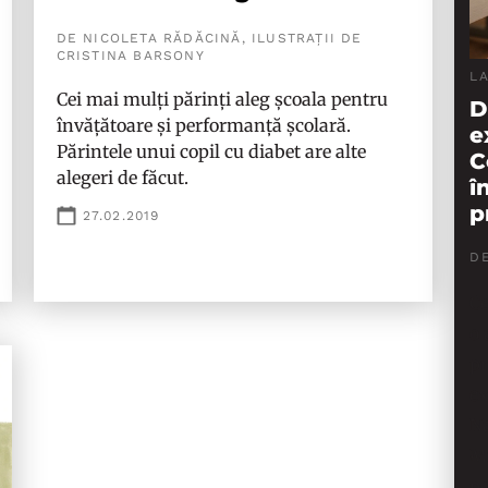
DE NICOLETA RĂDĂCINĂ, ILUSTRAȚII DE
CRISTINA BARSONY
L
Cei mai mulți părinți aleg școala pentru
D
învățătoare și performanță școlară.
e
Părintele unui copil cu diabet are alte
C
alegeri de făcut.
î
p
27.02.2019
D
Ce
o 
pr
ex
Na
Mi
po