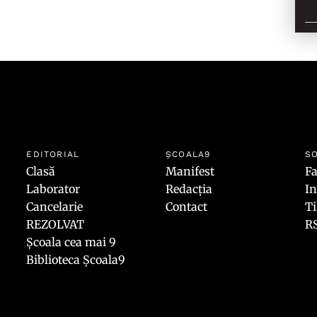
EDITORIAL
ȘCOALA9
SO
Clasă
Manifest
F
Laborator
Redacția
I
Cancelarie
Contact
T
REZOLVAT
R
Școala cea mai 9
Biblioteca Școala9