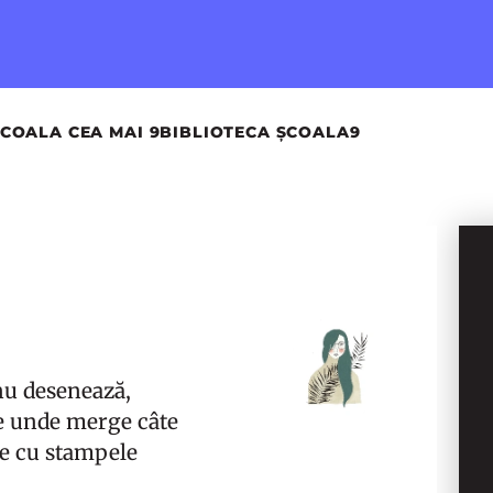
COALA CEA MAI 9
BIBLIOTECA ȘCOALA9
 nu desenează,
e unde merge câte
sie cu stampele