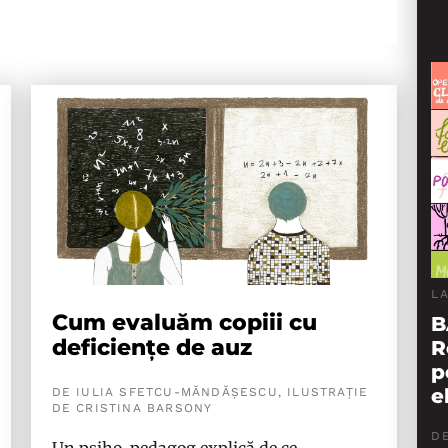
L
Cum evaluăm copiii cu
B
deficiențe de auz
R
p
e
DE IULIA SFETCU-MĂNDĂȘESCU, ILUSTRAȚIE
DE CRISTINA BARSONY
DE