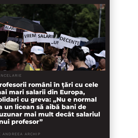
ANCELARIE
rofesorii români în țări cu cele
ai mari salarii din Europa,
olidari cu greva: „Nu e normal
a un licean să aibă bani de
uzunar mai mult decât salariul
nui profesor”
E ANDREEA ARCHIP