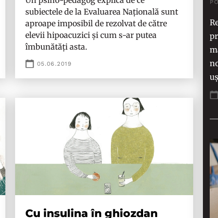
Un psiho-pedagog explică de ce
P
subiectele de la Evaluarea Națională sunt
Re
aproape imposibil de rezolvat de către
elevii hipoacuzici și cum s-ar putea
p
îmbunătăți asta.
ma
no
05.06.2019
uș
Cu insulina în ghiozdan