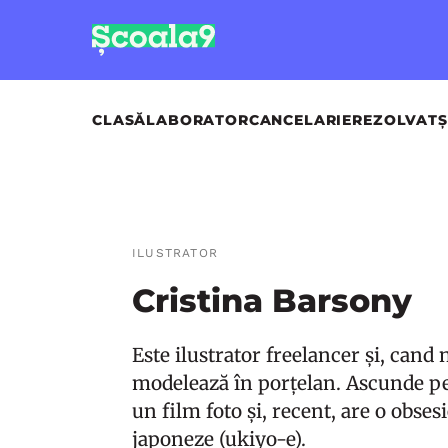
CLASĂ
LABORATOR
CANCELARIE
REZOLVAT
Ș
ILUSTRATOR
Cristina Barsony
Este ilustrator freelancer și, cand
modelează în porțelan. Ascunde p
un film foto și, recent, are o obse
japoneze (ukiyo-e).