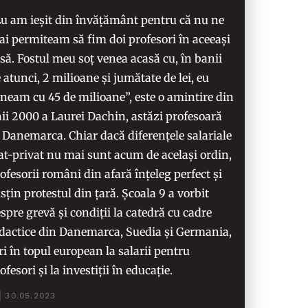
u am ieșit din învățământ pentru că nu ne
i permiteam să fim doi profesori în aceeași
să. Fostul meu soț venea acasă cu, în banii
 atunci, 2 milioane și jumătate de lei, eu
neam cu 45 de milioane”, este o amintire din
ii 2000 a Laurei Dachin, astăzi profesoară
 Danemarca. Chiar dacă diferențele salariale
at-privat nu mai sunt acum de același ordin,
ofesorii români din afară înțeleg perfect și
sțin protestul din țară. Școala 9 a vorbit
spre grevă și condiții la catedră cu cadre
dactice din Danemarca, Suedia și Germania,
ri în topul european la salarii pentru
ofesori și la investiții în educație.
30.05.2023