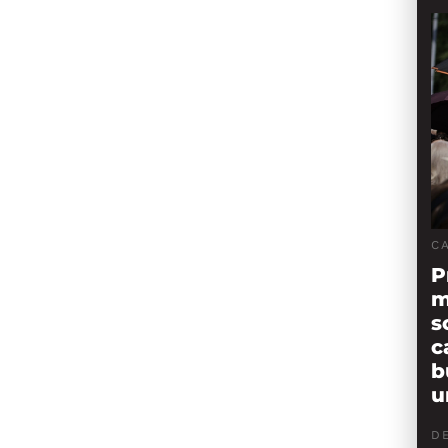
C
P
m
s
c
b
u
D