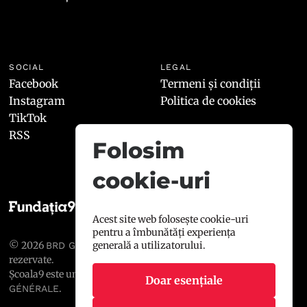
SOCIAL
LEGAL
Facebook
Termeni și condiții
Instagram
Politica de cookies
TikTok
RSS
Folosim
cookie-uri
Acest site web folosește cookie-uri
pentru a îmbunătăți experiența
© 2026
, toate drepturile
generală a utilizatorului.
BRD GROUPE SOCIÉTÉ GÉNÉRALE
rezervate.
Școala9 este un proiect susținut de
BRD GROUPE SOCIÉTÉ
Doar esențiale
.
GÉNÉRALE