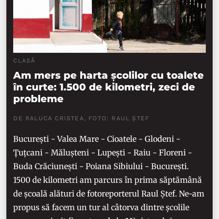
CLASĂ
Am mers pe harta școlilor cu toalete
în curte: 1.500 de kilometri, zeci de
probleme
DE RALUCA CRISTEA, FOTO: RAUL ȘTEF
București - Valea Mare - Cioatele - Glodeni -
Țuțcani - Mălușteni - Lupești - Raiu - Floreni -
Buda Crăciunești - Poiana Sibiului - București.
1500 de kilometri am parcurs în prima săptămână
de școală alături de fotoreporterul Raul Ștef. Ne-am
propus să facem un tur al câtorva dintre școlile