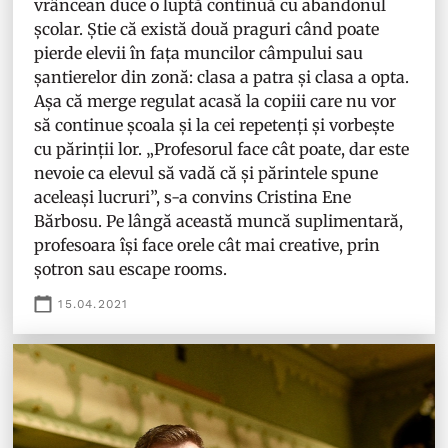
vrâncean duce o luptă continuă cu abandonul
școlar. Știe că există două praguri când poate
pierde elevii în fața muncilor câmpului sau
șantierelor din zonă: clasa a patra și clasa a opta.
Așa că merge regulat acasă la copiii care nu vor
să continue școala și la cei repetenți și vorbește
cu părinții lor. „Profesorul face cât poate, dar este
nevoie ca elevul să vadă că și părintele spune
aceleași lucruri”, s-a convins Cristina Ene
Bărbosu. Pe lângă această muncă suplimentară,
profesoara își face orele cât mai creative, prin
șotron sau escape rooms.
15.04.2021