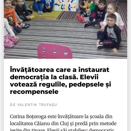
Învățătoarea care a instaurat
democrația la clasă. Elevii
votează regulile, pedepsele și
recompensele
DE VALENTIN TRUFAȘU
Corina Boțoroga este învățătoare la școala din
localitatea Căianu din Cluj și predă prin metode
ieșite din tipare. Elevii săi stabilesc democratic