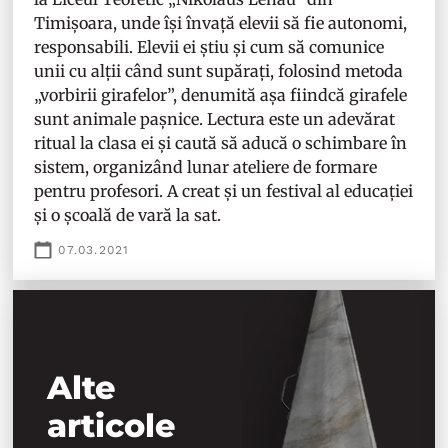
Timișoara, unde își învață elevii să fie autonomi,
responsabili. Elevii ei știu și cum să comunice
unii cu alții când sunt supărați, folosind metoda
„vorbirii girafelor”, denumită așa fiindcă girafele
sunt animale pașnice. Lectura este un adevărat
ritual la clasa ei și caută să aducă o schimbare în
sistem, organizând lunar ateliere de formare
pentru profesori. A creat și un festival al educației
și o școală de vară la sat.
07.03.2021
Alte
articole