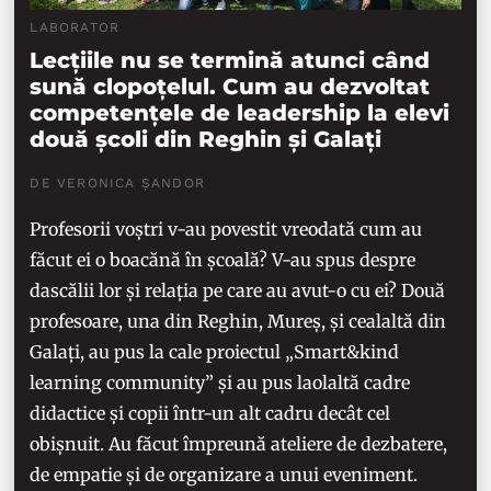
LABORATOR
Lecțiile nu se termină atunci când
sună clopoțelul. Cum au dezvoltat
competențele de leadership la elevi
două școli din Reghin și Galați
DE VERONICA ȘANDOR
Profesorii voștri v-au povestit vreodată cum au
făcut ei o boacănă în școală? V-au spus despre
dascălii lor și relația pe care au avut-o cu ei? Două
profesoare, una din Reghin, Mureș, și cealaltă din
Galați, au pus la cale proiectul „Smart&kind
learning community” și au pus laolaltă cadre
didactice și copii într-un alt cadru decât cel
obișnuit. Au făcut împreună ateliere de dezbatere,
de empatie și de organizare a unui eveniment.