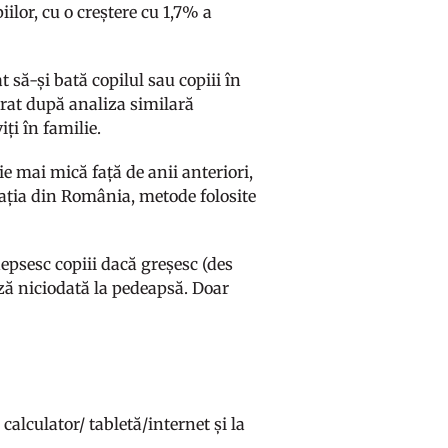
ilor, cu o creștere cu 1,7% a
 să-și bată copilul sau copiii în
trat după analiza similară
iți în familie.
e mai mică față de anii anteriori,
ația din România, metode folosite
depsesc copiii dacă greșesc (des
ză niciodată la pedeapsă. Doar
 calculator/ tabletă/internet și la