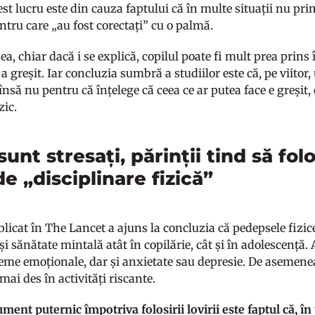
est lucru este din cauza faptului că în multe situații nu pri
ntru care „au fost corectați” cu o palmă.
, chiar dacă i se explică, copilul poate fi mult prea prins 
 a greșit. Iar concluzia sumbră a studiilor este că, pe viito
 însă nu pentru că înțelege că ceea ce ar putea face e greșit, 
zic.
unt stresați, părinții tind să f
e „disciplinare fizică”
blicat în The Lancet a ajuns la concluzia că pedepsele fiz
 și sănătate mintală atât în copilărie, cât și în adolescență.
eme emoționale, dar și anxietate sau depresie. De asemenea,
mai des în activități riscante.
ment puternic împotriva folosirii lovirii este faptul că, în