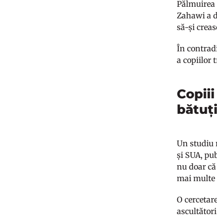
Pălmuirea c
Zahawi a de
să-și creas
În contradi
a copiilor 
Copii
bătuț
Un studiu 
și SUA, pub
nu doar că 
mai multe 
O cercetare
ascultători