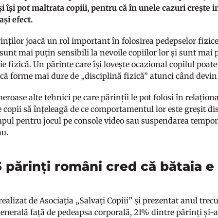
i își pot maltrata copiii, pentru că în unele cazuri crește i
lași efect.
inților joacă un rol important în folosirea pedepselor fizic
i sunt mai puțin sensibili la nevoile copiilor lor și sunt mai
ie fizică. Un părinte care își lovește ocazional copilul poa
scă forme mai dure de „disciplină fizică” atunci când devin 
roase alte tehnici pe care părinții le pot folosi în relațion
pe copii să înțeleagă de ce comportamentul lor este greșit d
mpul pentru jocul pe console video sau suspendarea tempora
 au.
 5 părinți români cred că bătaia 
ealizat de Asociația „Salvați Copiii” și prezentat anul trec
generală față de pedeapsa corporală, 21% dintre părinți și-