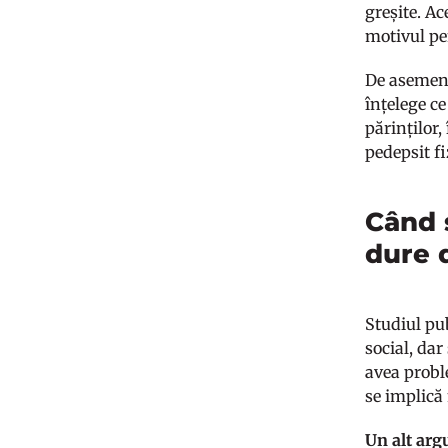
greșite. Ac
motivul pe
De asemenea
înțelege ce
părinților,
pedepsit fi
Când s
dure d
Studiul pu
social, dar
avea probl
se implică 
Un alt argu