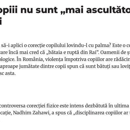
opiii nu sunt „mai ascultăt
i
 să-i aplici o corecție copilului lovindu-l cu palma? Este o
 care încă mai cred că „bătaia e ruptă din Rai”. Oamenii de
gice. În România, violența împotriva copiilor are rădăcini
 aproape jumătate dintre copii spun că sunt bătuți sau lovi
sc asta.
controversa corecției fizice este intens dezbătută în ultima
cație, Nadhim Zahawi, a spus că „disciplinarea copiilor ar t
.