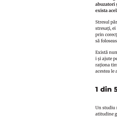
abuzatori ș
exista ace
Stresul păr
stresați, e
prin corecț
să folosea
Există nume
i și ajute 
raționa ti
acestea le
1 din
Un studiu r
atitudine 