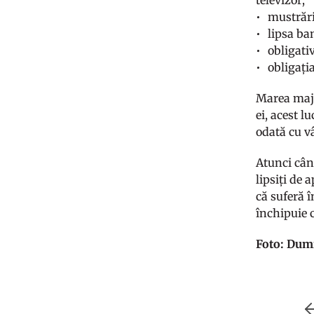
televizor;
mustrări
lipsa ba
obligativ
obligați
Marea major
ei, acest l
odată cu vâ
Atunci când
lipsiți de 
că suferă î
închipuie 
Foto: Dum