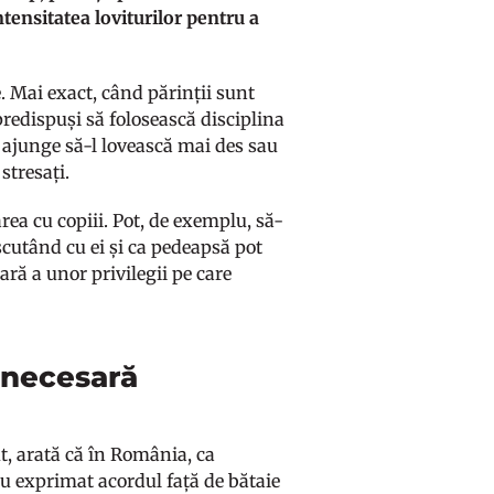
ntensitatea loviturilor pentru a
e. Mai exact, când părinții sunt
 predispuși să folosească disciplina
te ajunge să-l lovească mai des sau
stresați.
area cu copiii. Pot, de exemplu, să-
iscutând cu ei și ca pedeapsă pot
ră a unor privilegii pe care
e necesară
ut, arată că în România, ca
au exprimat acordul față de bătaie