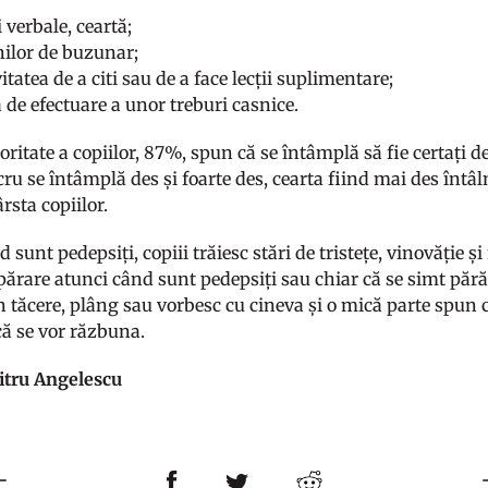
 verbale, ceartă;
nilor de buzunar;
itatea de a citi sau de a face lecții suplimentare;
a de efectuare a unor treburi casnice.
itate a copiilor, 87%, spun că se întâmplă să fie certați de
ucru se întâmplă des și foarte des, cearta fiind mai des întâ
rsta copiilor.
 sunt pedepsiți, copiii trăiesc stări de tristețe, vinovăție și
apărare atunci când sunt pedepsiți sau chiar că se simt păr
n tăcere, plâng sau vorbesc cu cineva și o mică parte spun c
că se vor răzbuna.
itru Angelescu