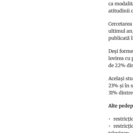
ca modalit
atitudinii 
Cercetarea 
ultimul an
publicată î
Deși forme
lovirea cu
de 22% din
Același stu
23% și în 
31% dintre
Alte pedep
restricț
restricți