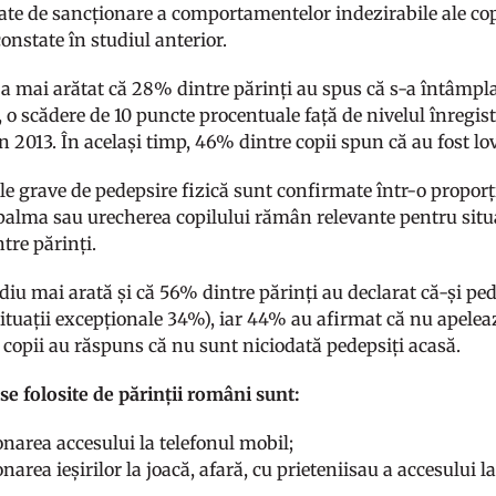
ate de sancționare a comportamentelor indezirabile ale copi
constate în studiul anterior.
a mai arătat că 28% dintre părinți au spus că s-a întâmplat
, o scădere de 10 puncte procentuale față de nivelul înregis
n 2013. În același timp, 46% dintre copii spun că au fost lov
le grave de pedepsire fizică sunt confirmate într-o proporți
 palma sau urecherea copilului rămân relevante pentru situ
tre părinți.
diu mai arată și că 56% dintre părinți au declarat că-și pe
situații excepționale 34%), iar 44% au afirmat că nu apelea
 copii au răspuns că nu sunt niciodată pedepsiți acasă.
se folosite de părinții români sunt:
ionarea accesului la telefonul mobil;
onarea ieșirilor la joacă, afară, cu prieteniisau a accesului la