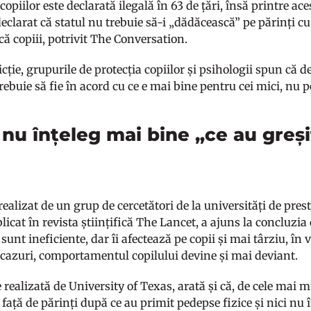
opiilor este declarată ilegală în 63 de țări, însă printre a
clarat că statul nu trebuie să-i „dădăcească” pe părinți cu
că copiii, potrivit The Conversation.
cție, grupurile de protecția copiilor și psihologii spun că de
trebuie să fie în acord cu ce e mai bine pentru cei mici, nu p
i nu înțeleg mai bine „ce au greș
i
realizat de un grup de cercetători de la universități de pre
licat în revista științifică The Lancet, a ajuns la concluzia
sunt ineficiente, dar îi afectează pe copii și mai târziu, în 
cazuri, comportamentul copilului devine și mai deviant.
 realizată de University of Texas, arată și că, de cele mai m
 față de părinți după ce au primit pedepse fizice și nici nu î