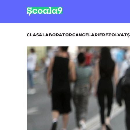
CLASĂ
LABORATOR
CANCELARIE
REZOLVAT
Ș