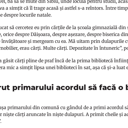
, ba să se mute din Sibiu, unde locuia pentru studii, acasă
va a simțit că îl trage acasă și astfel s-a reîntors. Între ti
le despre locurile natale.
at să cercetez eu prin cărțile de la școala gimnazială din 
 orice despre Dăișoara, despre așezare, despre biserica din
învățătoare și mergeam cu ea. Mă uitam prin dulapurile cu 
mobilier, erau cărți. Multe cărți. Depozitate în întuneric”, p
a găsit cărți pline de praf încă de la prima bibliotecă înfii
era mic a simțit lipsa unei biblioteci în sat, așa că și-a lua
rut primarului acordul să facă o 
 ușa primarului din comună cu gândul de a primi acordul să 
r niște cărți aruncate în niște dulapuri. A primit cheile și a
”.