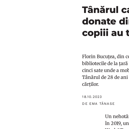
Tânărul ca
donate di
copiii au 
Florin Bucuțea, din c
bibliotecile de la țar
cinci sate unde a mob
Tânărul de 28 de ani c
cărților.
18.10.2023
DE EMA TĂNASE
Un nehotărâ
în 2019, u