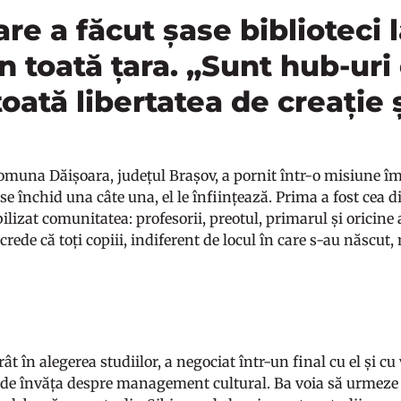
re a făcut șase biblioteci l
n toată țara. „Sunt hub-uri
toată libertatea de creație 
omuna Dăișoara, județul Brașov, a pornit într-o misiune îm
ă se închid una câte una, el le înființează. Prima a fost cea 
ilizat comunitatea: profesorii, preotul, primarul și oricin
rede că toți copiii, indiferent de locul în care s-au născut,
t în alegerea studiilor, a negociat într-un final cu el și cu
nde învăța despre management cultural. Ba voia să urmeze