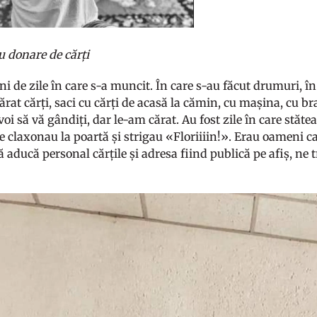
u donare de cărți
ni de zile în care s-a muncit. În care s-au făcut drumuri, 
cărat cărți, saci cu cărți de acasă la cămin, cu mașina, cu br
 voi să vă gândiți, dar le-am cărat. Au fost zile în care stă
e claxonau la poartă și strigau «Floriiiin!». Erau oameni c
 aducă personal cărțile și adresa fiind publică pe afiș, ne 