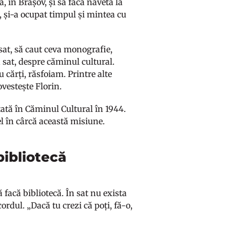
, în Brașov, și să facă naveta la
mp, și-a ocupat timpul și mintea cu
sat, să caut ceva monografie,
 sat, despre căminul cultural.
cărți, răsfoiam. Printre alte
ovestește Florin.
nțată în Căminul Cultural în 1944.
t el în cârcă această misiune.
bibliotecă
facă bibliotecă. În sat nu exista
cordul. „Dacă tu crezi că poți, fă-o,