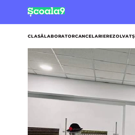
CLASĂ
LABORATOR
CANCELARIE
REZOLVAT
Ș