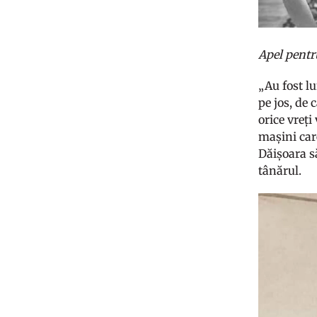
Apel pentr
„Au fost lu
pe jos, de 
orice vreți
mașini car
Dăișoara să
tânărul.