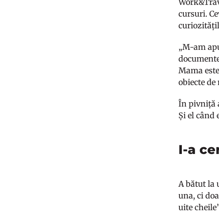
Work&Travel
cursuri. Ce
curiozități
„M-am apuc
documente,
Mama este 
obiecte de 
În pivniță 
Și el când 
I-a ce
A bătut la
una, ci doa
uite cheile