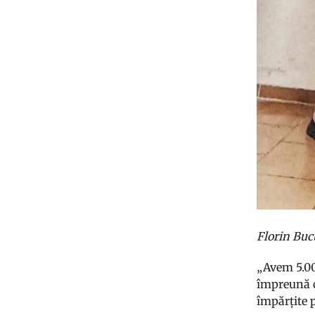
Florin Bucu
„Avem 5.00
împreună cu
împărțite p