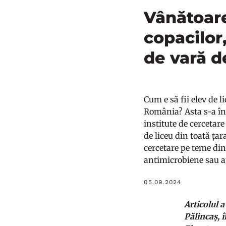
Vânătoare
copacilor
de vară d
Cum e să fii elev de l
România? Asta s-a în
institute de cercetare
de liceu din toată ța
cercetare pe teme dint
antimicrobiene sau au
05.09.2024
Articolul 
Pălincaș, 