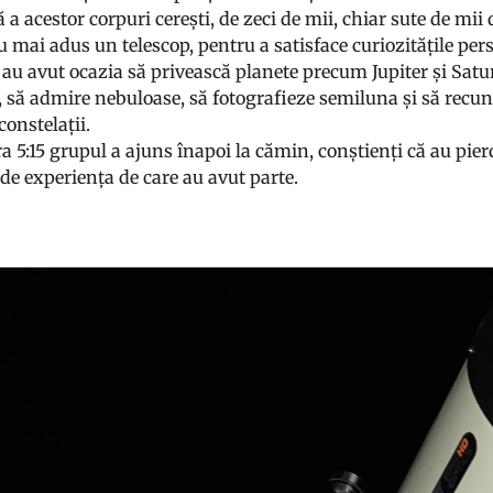
ă a acestor corpuri cerești, de zeci de mii, chiar sute de mii
 mai adus un telescop, pentru a satisface curiozitățile perso
i au avut ocazia să privească planete precum Jupiter și Sat
or, să admire nebuloase, să fotografieze semiluna și să recu
constelații.
ora 5:15 grupul a ajuns înapoi la cămin, conștienți că au pi
de experiența de care au avut parte.