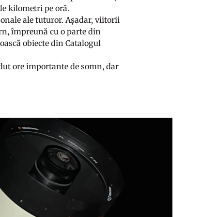
 de kilometri pe oră.
nale ale tuturor. Așadar, viitorii
urn, împreună cu o parte din
noască obiecte din Catalogul
erdut ore importante de somn, dar