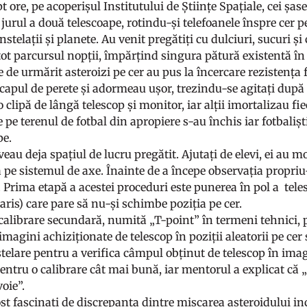
 ore, pe acoperișul Institutului de Științe Spațiale, cei șase
jurul a două telescoape, rotindu-și telefoanele înspre cer p
onstelații și planete. Au venit pregătiți cu dulciuri, sucuri ș
tot parcursul nopții, împărțind singura pătură existentă în
e de urmărit asteroizi pe cer au pus la încercare rezistența fi
 capul de perete și adormeau ușor, trezindu-se agitați după
io clipă de lângă telescop și monitor, iar alții imortalizau
 pe terenul de fotbal din apropiere s-au închis iar fotbaliști
pe.
eau deja spațiul de lucru pregătit. Ajutați de elevi, ei au m
 pe sistemul de axe. Înainte de a începe observația propriu
 Prima etapă a acestei proceduri este punerea în pol a tele
aris) care pare să nu-și schimbe poziția pe cer.
calibrare secundară, numită „T-point” în termeni tehnici, p
imagini achiziționate de telescop în poziții aleatorii pe ce
telare pentru a verifica câmpul obținut de telescop în imagi
ntru o calibrare cât mai bună, iar mentorul a explicat că „
voie”.
ost fascinați de discrepanța dintre mișcarea asteroidului in