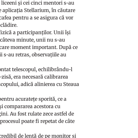
 liceeni și cei cinci mentori s-au
e aplicația Stellarium, în căutare
i cafea pentru a se asigura că vor
 clădire.
zică a participanților. Unii își
 câteva minute, unii nu s-au
 fiecare moment important. După ce
i s-au retras, observațiile au
ontat telescopul, echilibrându-l
-zisă, era necesară calibrarea
scopului, adică alinierea cu Steaua
entru acuratețe sporită, ce a
r și compararea acestora cu
ni. Au fost rulate zece astfel de
procesul poate fi repetat de câte
credibil de lentă de pe monitor și