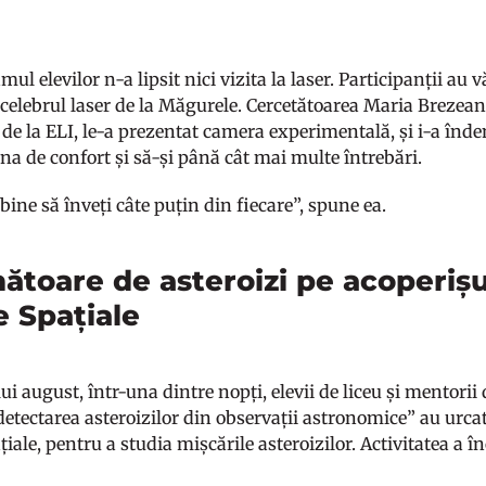
ul elevilor n-a lipsit nici vizita la laser. Participanții au
 celebrul laser de la Măgurele. Cercetătoarea Maria Brezean
i de la ELI, le-a prezentat camera experimentală, și i-a în
na de confort și să-și până cât mai multe întrebări.
 bine să înveți câte puțin din fiecare”, spune ea.
ătoare de asteroizi pe acoperișu
e Spațiale
lui august, într-una dintre nopți, elevii de liceu și mentori
detectarea asteroizilor din observații astronomice” au urcat
țiale, pentru a studia mișcările asteroizilor. Activitatea a î