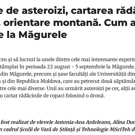
 de asteroizi, cartarea răd
, orientare montană. Cum a
e la Măgurele
iceu și să lucrezi la unele dintre cele mai interesante experi
tâmplat în perioada 22 august - 5 septembrie la Măgurele. 
 din Măgurele, precum și șase facultăți ale Universității din
ra și din Republica Moldova, care au petrecut două săptămâni
re cele mai diverse. Unii au urmărit asteroizi pe cer, alții 
 cartat rădăcinile de copaci folosind o dronă.
a fost realizat de elevele Antonia-Ana Ardeleanu, Alina Dum
în cadrul Școlii de Vară de Știință și Tehnologie MSciTeh 