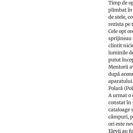
Timp de opt
plimbat în 
de stele, c
rezista pe 
Cele opt or
sprijineau
clintit nic
luminile de
putut înce
Mentorii av
după aceea
aparatului.
Polară (Pol
A urmat o 
constat în 
cataloage s
câmpuri, pe
ori este ne
Elevii au f