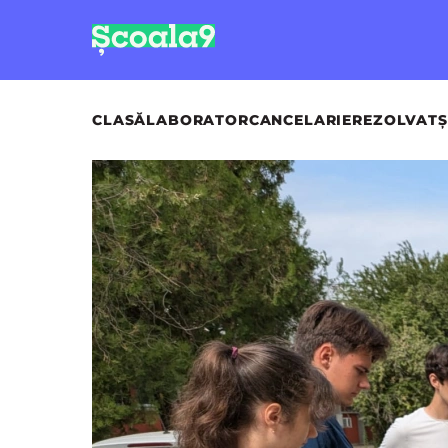
CLASĂ
LABORATOR
CANCELARIE
REZOLVAT
Ș