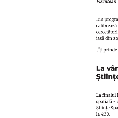
Fiscutean
Din program
calibrează
cercetător
iasă din zo
„Îți prinde
La vân
Științ
La finalul 
spațială - 
Științe Spa
la 4:30.