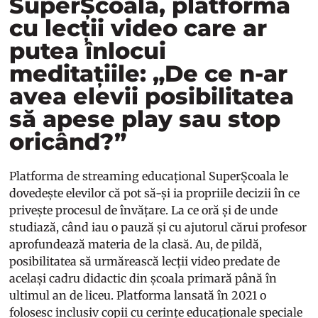
SuperȘcoala, platforma
cu lecții video care ar
putea înlocui
meditațiile: „De ce n-ar
avea elevii posibilitatea
să apese play sau stop
oricând?”
Platforma de streaming educațional SuperȘcoala le
dovedește elevilor că pot să-și ia propriile decizii în ce
privește procesul de învățare. La ce oră și de unde
studiază, când iau o pauză și cu ajutorul cărui profesor
aprofundează materia de la clasă. Au, de pildă,
posibilitatea să urmărească lecții video predate de
același cadru didactic din școala primară până în
ultimul an de liceu. Platforma lansată în 2021 o
folosesc inclusiv copii cu cerințe educaționale speciale