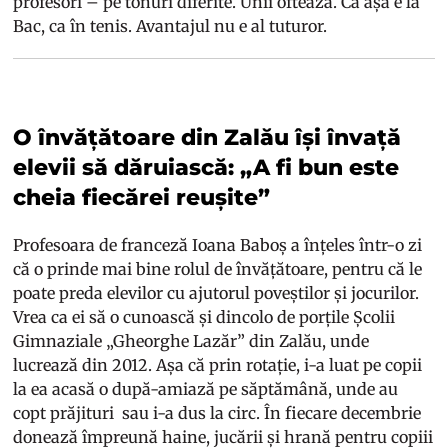
profesori – pe tonuri diferite. Unii oftează. Că așa e la
Bac, ca în tenis. Avantajul nu e al tuturor.
O învățătoare din Zalău își învață
elevii să dăruiască: „A fi bun este
cheia fiecărei reușite”
Profesoara de franceză Ioana Baboș a înțeles într-o zi
că o prinde mai bine rolul de învățătoare, pentru că le
poate preda elevilor cu ajutorul poveștilor și jocurilor.
Vrea ca ei să o cunoască și dincolo de porțile Școlii
Gimnaziale „Gheorghe Lazăr” din Zalău, unde
lucrează din 2012. Așa că prin rotație, i-a luat pe copii
la ea acasă o după-amiază pe săptămână, unde au
copt prăjituri sau i-a dus la circ. În fiecare decembrie
donează împreună haine, jucării și hrană pentru copiii