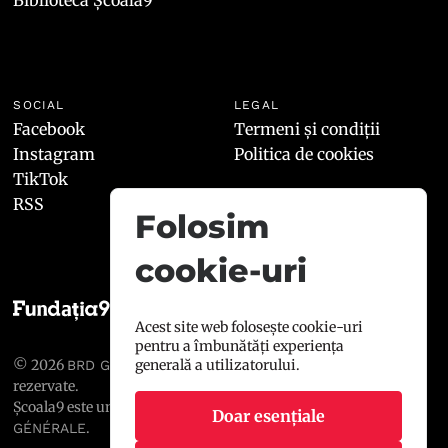
SOCIAL
LEGAL
Facebook
Termeni și condiții
Instagram
Politica de cookies
TikTok
RSS
Folosim
cookie-uri
Acest site web folosește cookie-uri
pentru a îmbunătăți experiența
© 2026
, toate drepturile
generală a utilizatorului.
BRD GROUPE SOCIÉTÉ GÉNÉRALE
rezervate.
Școala9 este un proiect susținut de
BRD GROUPE SOCIÉTÉ
Doar esențiale
.
GÉNÉRALE