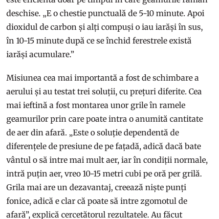
deschise. „E o chestie punctuală de 5-10 minute. Apoi
dioxidul de carbon și alți compuși o iau iarăși în sus,
în 10-15 minute după ce se închid ferestrele există
iarăși acumulare.”
Misiunea cea mai importantă a fost de schimbare a
aerului și au testat trei soluții, cu prețuri diferite. Cea
mai ieftină a fost montarea unor grile în ramele
geamurilor prin care poate intra o anumită cantitate
de aer din afară. „Este o soluție dependentă de
diferențele de presiune de pe fațadă, adică dacă bate
vântul o să intre mai mult aer, iar în condiții normale,
intră puțin aer, vreo 10-15 metri cubi pe oră per grilă.
Grila mai are un dezavantaj, creează niște punți
fonice, adică e clar că poate să intre zgomotul de
afară”, explică cercetătorul rezultatele. Au făcut