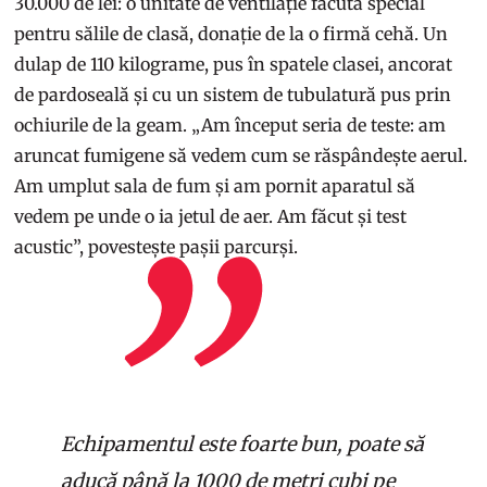
30.000 de lei: o unitate de ventilație făcută special
pentru sălile de clasă, donație de la o firmă cehă. Un
dulap de 110 kilograme, pus în spatele clasei, ancorat
de pardoseală și cu un sistem de tubulatură pus prin
ochiurile de la geam. „Am început seria de teste: am
aruncat fumigene să vedem cum se răspândește aerul.
Am umplut sala de fum și am pornit aparatul să
vedem pe unde o ia jetul de aer. Am făcut și test
acustic”, povestește pașii parcurși.
Echipamentul este foarte bun, poate să
aducă până la 1000 de metri cubi pe