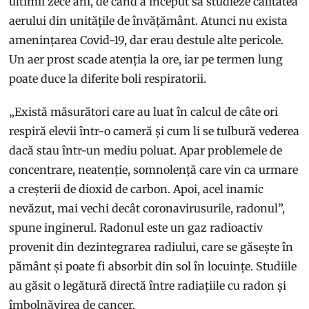
ultimii zece ani, de când a început să studieze calitatea
aerului din unitățile de învățământ. Atunci nu exista
amenințarea Covid-19, dar erau destule alte pericole.
Un aer prost scade atenția la ore, iar pe termen lung
poate duce la diferite boli respiratorii.
„Există măsurători care au luat în calcul de câte ori
respiră elevii într-o cameră și cum li se tulbură vederea
dacă stau într-un mediu poluat. Apar problemele de
concentrare, neatenție, somnolență care vin ca urmare
a creșterii de dioxid de carbon. Apoi, acel inamic
nevăzut, mai vechi decât coronavirusurile, radonul”,
spune inginerul. Radonul este un gaz radioactiv
provenit din dezintegrarea radiului, care se găsește în
pământ și poate fi absorbit din sol în locuințe. Studiile
au găsit o legătură directă între radiațiile cu radon și
îmbolnăvirea de cancer.