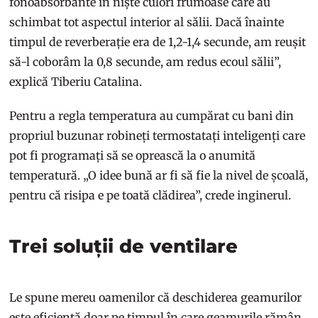
fonoabsorbante în niște culori frumoase care au
schimbat tot aspectul interior al sălii. Dacă înainte
timpul de reverberație era de 1,2-1,4 secunde, am reușit
să-l coborâm la 0,8 secunde, am redus ecoul sălii”,
explică Tiberiu Catalina.
Pentru a regla temperatura au cumpărat cu bani din
propriul buzunar robineți termostatați inteligenți care
pot fi programați să se oprească la o anumită
temperatură. „O idee bună ar fi să fie la nivel de școală,
pentru că risipa e pe toată clădirea”, crede inginerul.
Trei soluții de ventilare
Le spune mereu oamenilor că deschiderea geamurilor
este eficientă doar pe timpul în care geamurile rămân