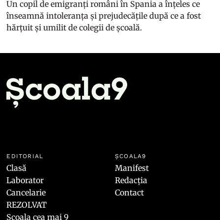
Un copil de emigranți români în Spania a înțeles ce
înseamnă intoleranța și prejudecățile după ce a fost
hărțuit și umilit de colegii de școală.
EDITORIAL
ȘCOALA9
Clasă
Manifest
Laborator
Redacția
Cancelarie
Contact
REZOLVAT
Școala cea mai 9