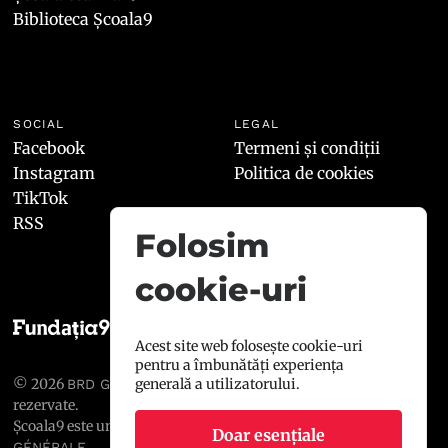
Biblioteca Școala9
SOCIAL
LEGAL
Facebook
Termeni și condiții
Instagram
Politica de cookies
TikTok
RSS
Folosim
cookie-uri
Acest site web folosește cookie-uri
pentru a îmbunătăți experiența
© 2026
, toate drepturile
generală a utilizatorului.
BRD GROUPE SOCIÉTÉ GÉNÉRALE
rezervate.
Școala9 este un proiect susținut de
BRD GROUPE SOCIÉTÉ
Doar esențiale
.
GÉNÉRALE