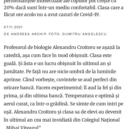
performanțele intelectuale ale copiilor pot crește cu
20% dacă sunt într-un mediu confortabil. Clasa care a
făcut ore acolo nu a avut cazuri de Covid-19.
07.11.2021
DE ANDREEA ARCHIP. FOTO: DUMITRU ANGELESCU
Profesorul de biologie Alexandru Croitoru se așază la
catedră, așa cum face în mod obișnuit. Clasa este
goală. Și ăsta e un lucru obișnuit în ultimul an și
jumătate. Pe față nu are nicio umbră de la luminile
aprinse. Când vorbește, cuvintele se aud perfect din
oricare bancă. Facem experimentul: îl aud la fel și din
prima, și din ultima bancă. Temperatura e optimă și
aerul curat, ca într-o grădină. Se simte de cum intri pe
ușă. Alexandru Croitoru și clasa sa de elevi au devenit
în ultimul an cea mai invidiată din Colegiul Național
„Mihai Viteazul”.