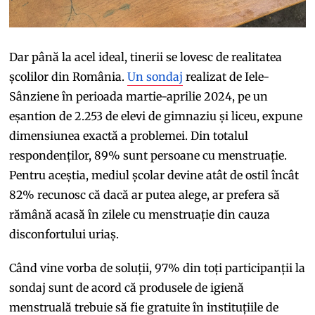
Dar până la acel ideal, tinerii se lovesc de realitatea
școlilor din România.
Un sondaj
realizat de Iele-
Sânziene în perioada martie-aprilie 2024, pe un
eșantion de 2.253 de elevi de gimnaziu și liceu, expune
dimensiunea exactă a problemei. Din totalul
respondenților, 89% sunt persoane cu menstruație.
Pentru aceștia, mediul școlar devine atât de ostil încât
82% recunosc că dacă ar putea alege, ar prefera să
rămână acasă în zilele cu menstruație din cauza
disconfortului uriaș.
Când vine vorba de soluții, 97% din toți participanții la
sondaj sunt de acord că produsele de igienă
menstruală trebuie să fie gratuite în instituțiile de