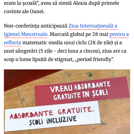
eram la școală”, avea să simtă Alexia după primele
cuvinte ale Oanei.
Non-conferința anticipează
Ziua Internațională a
Igienei Menstruale
. Marcată global pe 28 mai
pentru a
reflecta
matematic media unui ciclu (28 de zile) și a
unei sângerări (5 zile - deci luna a cincea), ziua are ca
scop o lume lipsită de stigmat, „period friendly”.