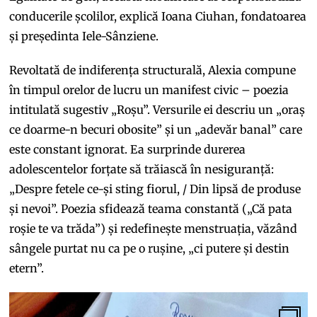
conducerile școlilor, explică Ioana Ciuhan, fondatoarea
și președinta Iele-Sânziene.
Revoltată de indiferența structurală, Alexia compune
în timpul orelor de lucru un manifest civic – poezia
intitulată sugestiv „Roșu”. Versurile ei descriu un „oraș
ce doarme-n becuri obosite” și un „adevăr banal” care
este constant ignorat. Ea surprinde durerea
adolescentelor forțate să trăiască în nesiguranță:
„Despre fetele ce-și sting fiorul, / Din lipsă de produse
și nevoi”. Poezia sfidează teama constantă („Că pata
roșie te va trăda”) și redefinește menstruația, văzând
sângele purtat nu ca pe o rușine, „ci putere și destin
etern”.