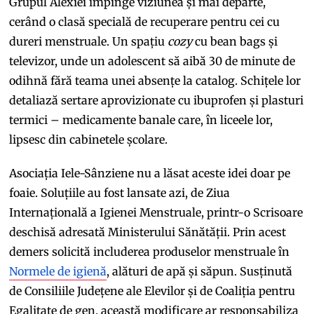
Grupul Alexiei împinge viziunea și mai departe,
cerând o clasă specială de recuperare pentru cei cu
dureri menstruale. Un spațiu
cozy
cu bean bags și
televizor, unde un adolescent să aibă 30 de minute de
odihnă fără teama unei absențe la catalog. Schițele lor
detaliază sertare aprovizionate cu ibuprofen și plasturi
termici – medicamente banale care, în liceele lor,
lipsesc din cabinetele școlare.
Asociația Iele-Sânziene nu a lăsat aceste idei doar pe
foaie. Soluțiile au fost lansate azi, de Ziua
Internațională a Igienei Menstruale, printr-o Scrisoare
deschisă adresată Ministerului Sănătății. Prin acest
demers solicită includerea produselor menstruale în
Normele de igienă
, alături de apă și săpun. Susținută
de Consiliile Județene ale Elevilor și de Coaliția pentru
Egalitate de gen, această modificare ar responsabiliza