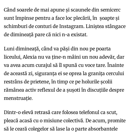
Când soarele de mai apune și scaunele din semicerc
sunt împinse pentru a face loc plecării, în șoapte și
schimburi de conturi de Instagram. Liniștea stângace
de dimineață pare că nici n-a existat.
Luni dimineață, când va păși din nou pe poarta
liceului, Alexia nu va ține-n mâini un nou adevăr, dar
va avea acum curajul să îl spună cu voce tare. Înainte
de această zi, siguranța ei se oprea la granița cercului
restrâns de prietene, în timp ce pe holurile școlii
rămânea activ reflexul de a șușoti în discuțiile despre
menstruație.
Dintr-o elevă retrasă care folosea telefonul ca scut,
pleacă acasă cu o misiune colectivă. De acum, promite
să le ceară colegelor să lase la o parte absorbantele