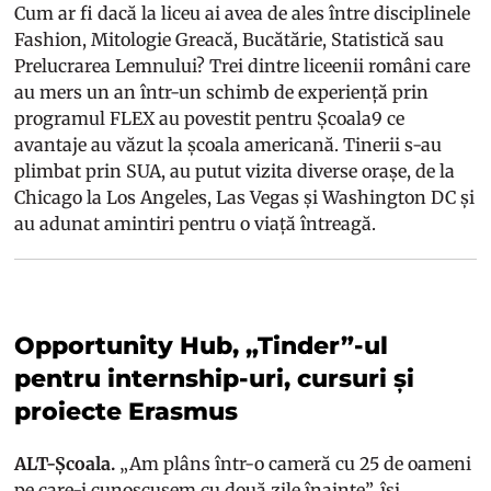
Cum ar fi dacă la liceu ai avea de ales între disciplinele
Fashion, Mitologie Greacă, Bucătărie, Statistică sau
Prelucrarea Lemnului? Trei dintre liceenii români care
au mers un an într-un schimb de experiență prin
programul FLEX au povestit pentru Școala9 ce
avantaje au văzut la școala americană. Tinerii s-au
plimbat prin SUA, au putut vizita diverse orașe, de la
Chicago la Los Angeles, Las Vegas și Washington DC și
au adunat amintiri pentru o viață întreagă.
Opportunity Hub, „Tinder”-ul
pentru internship-uri, cursuri și
proiecte Erasmus
ALT-Școala.
„Am plâns într-o cameră cu 25 de oameni
pe care-i cunoscusem cu două zile înainte”, își