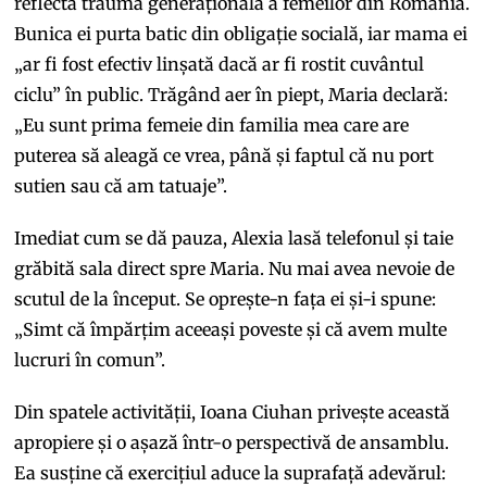
reflectă trauma generațională a femeilor din România.
Bunica ei purta batic din obligație socială, iar mama ei
„ar fi fost efectiv linșată dacă ar fi rostit cuvântul
ciclu” în public. Trăgând aer în piept, Maria declară:
„Eu sunt prima femeie din familia mea care are
puterea să aleagă ce vrea, până și faptul că nu port
sutien sau că am tatuaje”.
Imediat cum se dă pauza, Alexia lasă telefonul și taie
grăbită sala direct spre Maria. Nu mai avea nevoie de
scutul de la început. Se oprește-n fața ei și-i spune:
„Simt că împărțim aceeași poveste și că avem multe
lucruri în comun”.
Din spatele activității, Ioana Ciuhan privește această
apropiere și o așază într-o perspectivă de ansamblu.
Ea susține că exercițiul aduce la suprafață adevărul: