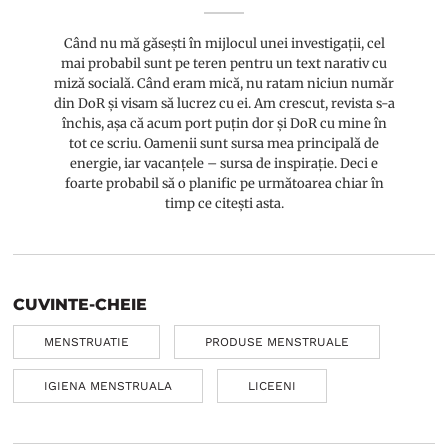
Când nu mă găsești în mijlocul unei investigații, cel
mai probabil sunt pe teren pentru un text narativ cu
miză socială. Când eram mică, nu ratam niciun număr
din DoR și visam să lucrez cu ei. Am crescut, revista s-a
închis, așa că acum port puțin dor și DoR cu mine în
tot ce scriu. Oamenii sunt sursa mea principală de
energie, iar vacanțele – sursa de inspirație. Deci e
foarte probabil să o planific pe următoarea chiar în
timp ce citești asta.
CUVINTE-CHEIE
MENSTRUATIE
PRODUSE MENSTRUALE
IGIENA MENSTRUALA
LICEENI