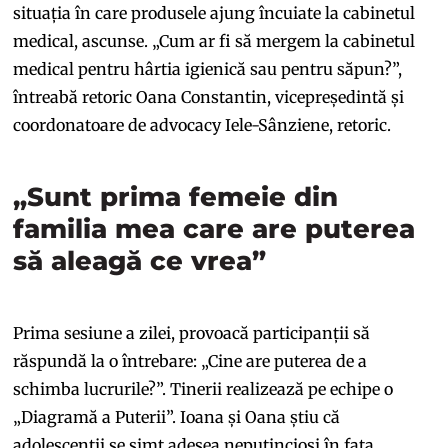
situația în care produsele ajung încuiate la cabinetul
medical, ascunse. „Cum ar fi să mergem la cabinetul
medical pentru hârtia igienică sau pentru săpun?”,
întreabă retoric Oana Constantin, vicepreședintă și
coordonatoare de advocacy Iele-Sânziene, retoric.
„Sunt prima femeie din
familia mea care are puterea
să aleagă ce vrea”
Prima sesiune a zilei, provoacă participanții să
răspundă la o întrebare: „Cine are puterea de a
schimba lucrurile?”. Tinerii realizează pe echipe o
„Diagramă a Puterii”. Ioana și Oana știu că
adolescenții se simt adesea neputincioși în fața