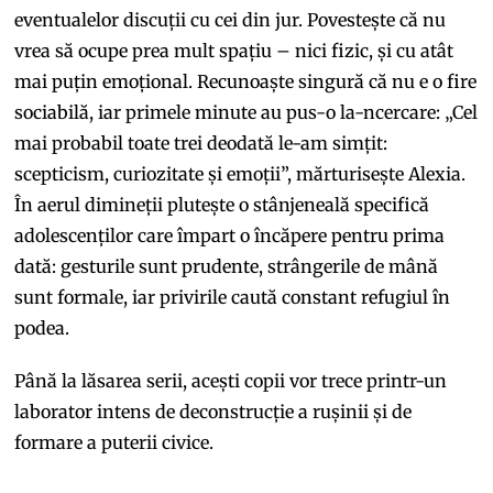
eventualelor discuții cu cei din jur. Povestește că nu
vrea să ocupe prea mult spațiu – nici fizic, și cu atât
mai puțin emoțional. Recunoaște singură că nu e o fire
sociabilă, iar primele minute au pus-o la-ncercare: „Cel
mai probabil toate trei deodată le-am simțit:
scepticism, curiozitate și emoții”, mărturisește Alexia.
În aerul dimineții plutește o stânjeneală specifică
adolescenților care împart o încăpere pentru prima
dată: gesturile sunt prudente, strângerile de mână
sunt formale, iar privirile caută constant refugiul în
podea.
Până la lăsarea serii, acești copii vor trece printr-un
laborator intens de deconstrucție a rușinii și de
formare a puterii civice.