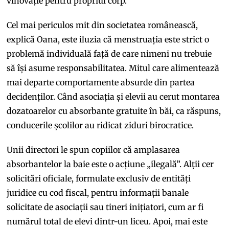
vinovăție pentru propriul corp.
Cel mai periculos mit din societatea românească,
explică Oana, este iluzia că menstruația este strict o
problemă individuală față de care nimeni nu trebuie
să își asume responsabilitatea. Mitul care alimentează
mai departe comportamente absurde din partea
decidenților. Când asociația și elevii au cerut montarea
dozatoarelor cu absorbante gratuite în băi, ca răspuns,
conducerile școlilor au ridicat ziduri birocratice.
Unii directori le spun copiilor că amplasarea
absorbantelor la baie este o acțiune „ilegală”. Alții cer
solicitări oficiale, formulate exclusiv de entități
juridice cu cod fiscal, pentru informații banale
solicitate de asociații sau tineri inițiatori, cum ar fi
numărul total de elevi dintr-un liceu. Apoi, mai este