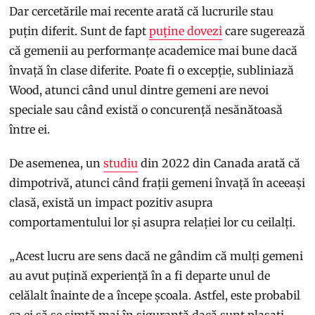
Dar cercetările mai recente arată că lucrurile stau
puțin diferit. Sunt de fapt
puține dovezi
care sugerează
că gemenii au performanțe academice mai bune dacă
învață în clase diferite. Poate fi o excepție, subliniază
Wood, atunci când unul dintre gemeni are nevoi
speciale sau când există o concurență nesănătoasă
între ei.
De asemenea, un
studiu
din 2022 din Canada arată că
dimpotrivă, atunci când frații gemeni învață în aceeași
clasă, există un impact pozitiv asupra
comportamentului lor și asupra relației lor cu ceilalți.
„Acest lucru are sens dacă ne gândim că mulți gemeni
au avut puțină experiență în a fi departe unul de
celălalt înainte de a începe școala. Astfel, este probabil
ca ei să se simtă mai în siguranță dacă sunt plasați