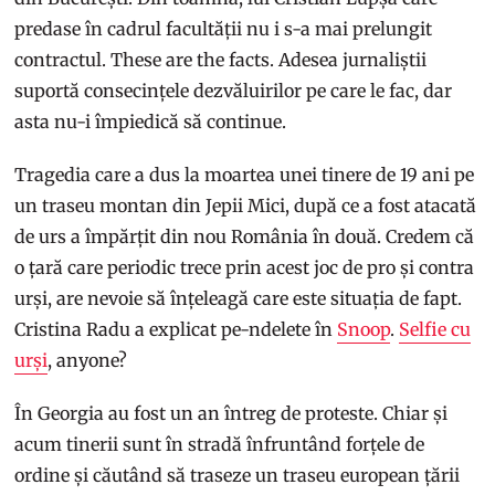
predase în cadrul facultății nu i s-a mai prelungit
contractul. These are the facts. Adesea jurnaliștii
suportă consecințele dezvăluirilor pe care le fac, dar
asta nu-i împiedică să continue.
Tragedia care a dus la moartea unei tinere de 19 ani pe
un traseu montan din Jepii Mici, după ce a fost atacată
de urs a împărțit din nou România în două. Credem că
o țară care periodic trece prin acest joc de pro și contra
urși, are nevoie să înțeleagă care este situația de fapt.
Cristina Radu a explicat pe-ndelete în
Snoop
.
Selfie cu
urși
, anyone?
În Georgia au fost un an întreg de proteste. Chiar și
acum tinerii sunt în stradă înfruntând forțele de
ordine și căutând să traseze un traseu european țării