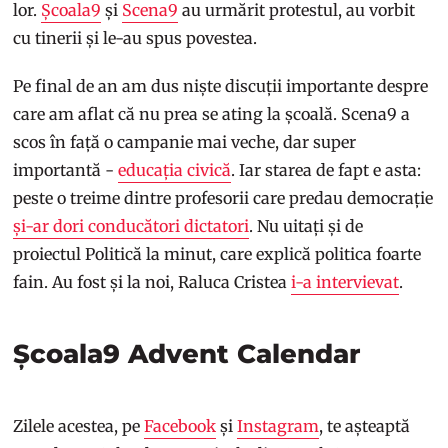
lor.
Școala9
și
Scena9
au urmărit protestul, au vorbit
cu tinerii și le-au spus povestea.
Pe final de an am dus niște discuții importante despre
care am aflat că nu prea se ating la școală. Scena9 a
scos în față o campanie mai veche, dar super
importantă -
educația civică
. Iar starea de fapt e asta:
peste o treime dintre profesorii care predau democrație
și-ar dori conducători dictatori
. Nu uitați și de
proiectul Politică la minut, care explică politica foarte
fain. Au fost și la noi, Raluca Cristea
i-a intervievat
.
Școala9 Advent Calendar
Zilele acestea, pe
Facebook
și
Instagram
, te așteaptă