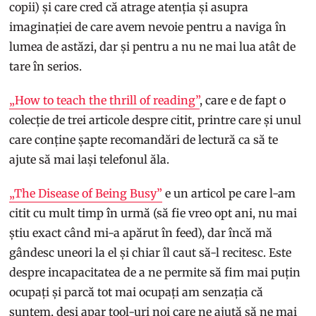
copii) și care cred că atrage atenția și asupra
imaginației de care avem nevoie pentru a naviga în
lumea de astăzi, dar și pentru a nu ne mai lua atât de
tare în serios.
„How to teach the thrill of reading”
, care e de fapt o
colecție de trei articole despre citit, printre care și unul
care conține șapte recomandări de lectură ca să te
ajute să mai lași telefonul ăla.
„The Disease of Being Busy”
e un articol pe care l-am
citit cu mult timp în urmă (să fie vreo opt ani, nu mai
știu exact când mi-a apărut în feed), dar încă mă
gândesc uneori la el și chiar îl caut să-l recitesc. Este
despre incapacitatea de a ne permite să fim mai puțin
ocupați și parcă tot mai ocupați am senzația că
suntem, deși apar tool-uri noi care ne ajută să ne mai