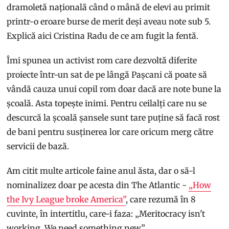
dramoletă națională când o mână de elevi au primit
printr-o eroare burse de merit deși aveau note sub 5.
Explică aici Cristina Radu de ce am fugit la fentă.
Îmi spunea un activist rom care dezvoltă diferite
proiecte într-un sat de pe lângă Pașcani că poate să
vândă cauza unui copil rom doar dacă are note bune la
școală. Asta topește inimi. Pentru ceilalți care nu se
descurcă la școală șansele sunt tare puține să facă rost
de bani pentru susținerea lor care oricum merg către
servicii de bază.
Am citit multe articole faine anul ăsta, dar o să-l
nominalizez doar pe acesta din The Atlantic -
„How
the Ivy League broke America”
, care rezumă în 8
cuvinte, în intertitlu, care-i faza: „Meritocracy isn't
working. We need something new”.