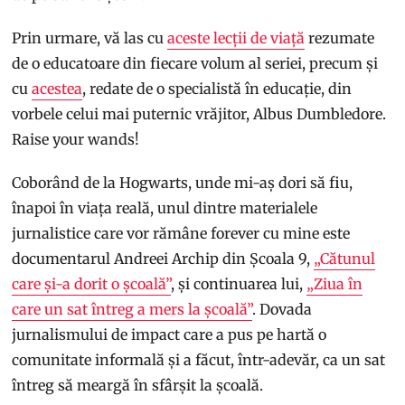
Prin urmare, vă las cu
aceste lecții de viață
rezumate
de o educatoare din fiecare volum al seriei, precum și
cu
acestea
, redate de o specialistă în educație, din
vorbele celui mai puternic vrăjitor, Albus Dumbledore.
Raise your wands!
Coborând de la Hogwarts, unde mi-aș dori să fiu,
înapoi în viața reală, unul dintre materialele
jurnalistice care vor rămâne forever cu mine este
documentarul Andreei Archip din Școala 9,
„Cătunul
care și-a dorit o școală”
, și continuarea lui,
„Ziua în
care un sat întreg a mers la școală”
. Dovada
jurnalismului de impact care a pus pe hartă o
comunitate informală și a făcut, într-adevăr, ca un sat
întreg să meargă în sfârșit la școală.