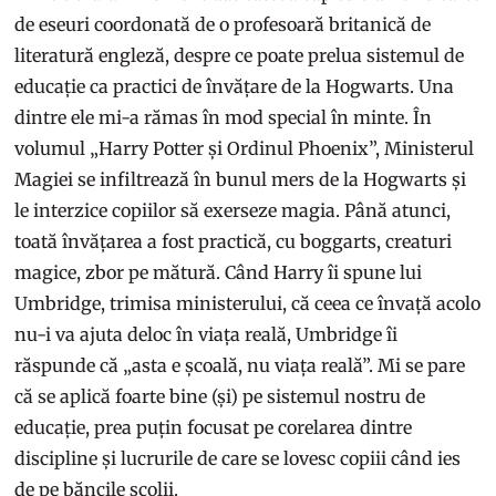
de eseuri coordonată de o profesoară britanică de
literatură engleză, despre ce poate prelua sistemul de
educație ca practici de învățare de la Hogwarts. Una
dintre ele mi-a rămas în mod special în minte. În
volumul „Harry Potter și Ordinul Phoenix”, Ministerul
Magiei se infiltrează în bunul mers de la Hogwarts și
le interzice copiilor să exerseze magia. Până atunci,
toată învățarea a fost practică, cu boggarts, creaturi
magice, zbor pe mătură. Când Harry îi spune lui
Umbridge, trimisa ministerului, că ceea ce învață acolo
nu-i va ajuta deloc în viața reală, Umbridge îi
răspunde că „asta e școală, nu viața reală”. Mi se pare
că se aplică foarte bine (și) pe sistemul nostru de
educație, prea puțin focusat pe corelarea dintre
discipline și lucrurile de care se lovesc copiii când ies
de pe băncile școlii.