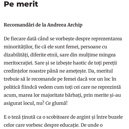
Pe merit
Recomandări de la Andreea Archip
De fiecare dată când se vorbește despre reprezentarea
minorităților, fie că ele sunt femei, persoane cu
dizabilități, diferite etnii, sare din mulțime mingea
meritocrației. Sare și se izbește haotic de toți pereții
credințelor noastre până ne amețește. Da, meritul
trebuie să le recomande pe femei dacă vor un loc în
politică fiindcă vedem cum toți cei care ne reprezintă
acum, marea lor majoritate bărbați, prin merite și-au
asigurat locul, nu? Ce glumă!
E o teză ținută ca o scobitoare de argint și între buzele
celor care vorbesc despre educație. De unde o