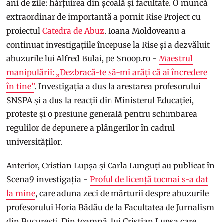
ani de zile: hărțuirea din școală și facultate. O muncă
extraordinar de importantă a pornit Rise Project cu
proiectul
Catedra de Abuz
. Ioana Moldoveanu a
continuat investigațiile începuse la Rise și a dezvăluit
abuzurile lui Alfred Bulai, pe Snoop.ro -
Maestrul
manipulării: „Dezbracă-te să-mi arăți că ai încredere
în tine”
. Investigația a dus la arestarea profesorului
SNSPA și a dus la reacții din Ministerul Educației,
proteste și o presiune generală pentru schimbarea
regulilor de depunere a plângerilor în cadrul
universităților.
Anterior, Cristian Lupșa și Carla Lunguți au publicat în
Scena9 investigația -
Proful de licență tocmai s-a dat
la mine
, care aduna zeci de mărturii despre abuzurile
profesorului Horia Bădău de la Facultatea de Jurnalism
din București. Din toamnă, lui Cristian Lupșa care