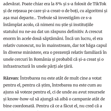
adevărat. Poate chiar era la 8% și s-a folosit de TikTok
și de rețeaua pe care și-a creat-o de boți, cu algoritmi și
așa mai departe… Trebuie să investigăm ce s-a
întâmplat acolo, că nimeni nu știe și instituțiile
statului nu ne-au dat un răspuns definitiv. A crescut
enorm în acele două săptămâni. Încă un lucru, el era
relativ cunoscut, nu în mainstream, dar tot băga capul
în diverse ministere, era o prezență relativ familiară în
unele cercuri în România și probabil că și-a creat și o
infrastructură în unele părți ale țării.
Răzvan:
Întrebarea nu este atât de mult cine a votat
pentru el, pentru că știm, întrebarea nu este cum au
ajuns să voteze pentru el, ci de unde au avut resursele
și know-how-ul să ajungă să aibă o campanie atât de
bine coordonată. Pentru că ce a făcut el, nu cred că a