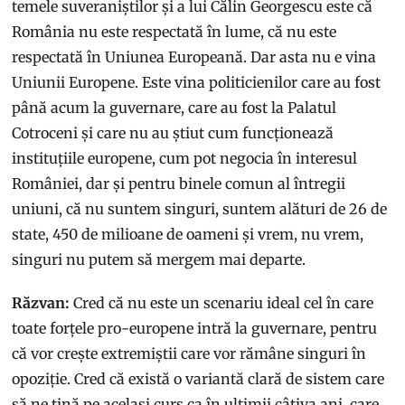
temele suveraniștilor și a lui Călin Georgescu este că
România nu este respectată în lume, că nu este
respectată în Uniunea Europeană. Dar asta nu e vina
Uniunii Europene. Este vina politicienilor care au fost
până acum la guvernare, care au fost la Palatul
Cotroceni și care nu au știut cum funcționează
instituțiile europene, cum pot negocia în interesul
României, dar și pentru binele comun al întregii
uniuni, că nu suntem singuri, suntem alături de 26 de
state, 450 de milioane de oameni și vrem, nu vrem,
singuri nu putem să mergem mai departe.
Răzvan:
Cred că nu este un scenariu ideal cel în care
toate forțele pro-europene intră la guvernare, pentru
că vor crește extremiștii care vor rămâne singuri în
opoziție. Cred că există o variantă clară de sistem care
să ne țină pe același curs ca în ultimii câțiva ani, care,