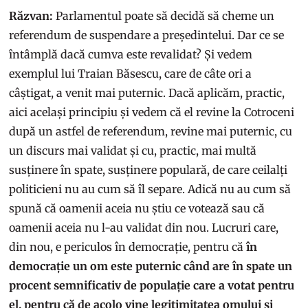
Răzvan:
Parlamentul poate să decidă să cheme un
referendum de suspendare a președintelui. Dar ce se
întâmplă dacă cumva este revalidat? Și vedem
exemplul lui Traian Băsescu, care de câte ori a
câștigat, a venit mai puternic. Dacă aplicăm, practic,
aici același principiu și vedem că el revine la Cotroceni
după un astfel de referendum, revine mai puternic, cu
un discurs mai validat și cu, practic, mai multă
susținere în spate, susținere populară, de care ceilalți
politicieni nu au cum să îl separe. Adică nu au cum să
spună că oamenii aceia nu știu ce votează sau că
oamenii aceia nu l-au validat din nou. Lucruri care,
din nou, e periculos în democrație, pentru că
în
democrație un om este puternic când are în spate un
procent semnificativ de populație care a votat pentru
el, pentru că de acolo vine legitimitatea omului și