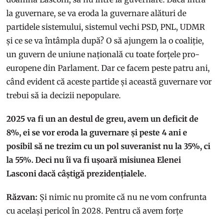
la guvernare, se va eroda la guvernare alături de
partidele sistemului, sistemul vechi PSD, PNL, UDMR
și ce se va întâmpla după? O să ajungem la o coaliție,
un guvern de uniune națională cu toate forțele pro-
europene din Parlament. Dar ce facem peste patru ani,
când evident că aceste partide și această guvernare vor
trebui să ia decizii nepopulare.
2025 va fi un an destul de greu, avem un deficit de
8%, ei se vor eroda la guvernare și peste 4 ani e
posibil să ne trezim cu un pol suveranist nu la 35%, ci
la 55%. Deci nu îi va fi ușoară misiunea Elenei
Lasconi dacă câștigă prezidențialele.
Răzvan:
Și nimic nu promite că nu ne vom confrunta
cu același pericol în 2028. Pentru că avem forțe