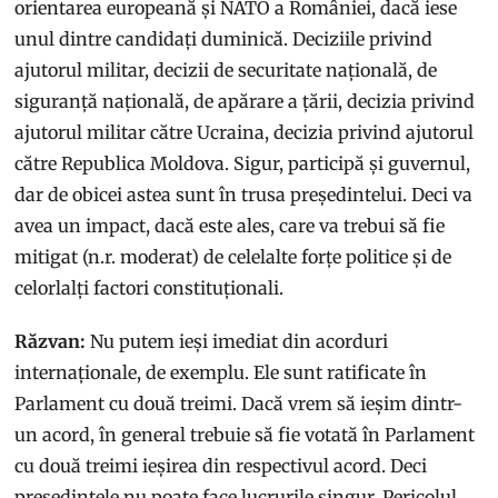
orientarea europeană și NATO a României, dacă iese
unul dintre candidați duminică. Deciziile privind
ajutorul militar, decizii de securitate națională, de
siguranță națională, de apărare a țării, decizia privind
ajutorul militar către Ucraina, decizia privind ajutorul
către Republica Moldova. Sigur, participă și guvernul,
dar de obicei astea sunt în trusa președintelui. Deci va
avea un impact, dacă este ales, care va trebui să fie
mitigat (n.r. moderat) de celelalte forțe politice și de
celorlalți factori constituționali.
Răzvan:
Nu putem ieși imediat din acorduri
internaționale, de exemplu. Ele sunt ratificate în
Parlament cu două treimi. Dacă vrem să ieșim dintr-
un acord, în general trebuie să fie votată în Parlament
cu două treimi ieșirea din respectivul acord. Deci
președintele nu poate face lucrurile singur. Pericolul