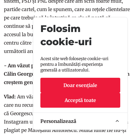
sistem, PSD și PNL despre care am scris foarte mult,
partide cartel, cum le spunem, care au rețele clientelare
pe care trebuie să le întrețină ca ele să poată să
Folosim
continue să performeze electoral. Asta înseamnă
accesul la bugetul de stat și bani care se scurg dinspre
cookie-uri
centru către teritoriu ca să asigure stabilitatea lor în
următorii ani.
Acest site web folosește cookie-uri
pentru a îmbunătăți experiența
- Am văzut pe statistici că 31% dintre votanții lui
generală a utilizatorului.
Călin Georgescu sunt tineri de până în 24 de ani. Cum
creștem generații care să prețuiască democrația?
Doar esențiale
Vlad:
Am văzut și acea statistică, am văzut oameni
Acceptă toate
care nu recunosc discurs legionar când îl aud, pentru
că Georgescu are același discurs. Este viral acum pe
Personalizează
Instagram un discurs în care l-a copiat mot-a-mot, l-a
plagiat pe Mareșalul Antonescu. Multă lume fie nu-și