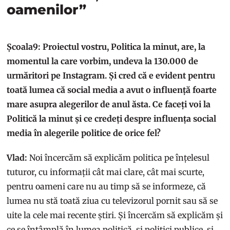
oamenilor”
Școala9: Proiectul vostru, Politica la minut, are, la
momentul la care vorbim, undeva la 130.000 de
urmăritori pe Instagram. Și cred că e evident pentru
toată lumea că social media a avut o influență foarte
mare asupra alegerilor de anul ăsta. Ce faceți voi la
Politică la minut și ce credeți despre influența social
media în alegerile politice de orice fel?
Vlad:
Noi încercăm să explicăm politica pe înțelesul
tuturor, cu informații cât mai clare, cât mai scurte,
pentru oameni care nu au timp să se informeze, că
lumea nu stă toată ziua cu televizorul pornit sau să se
uite la cele mai recente știri. Și încercăm să explicăm și
ce se întâmplă în lumea politică, și politici publice, și