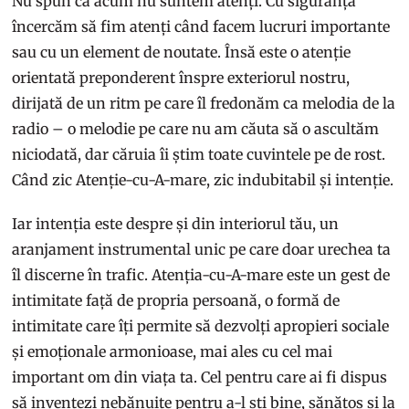
Nu spun că acum nu suntem atenți. Cu siguranță
încercăm să fim atenți când facem lucruri importante
sau cu un element de noutate. Însă este o atenție
orientată preponderent înspre exteriorul nostru,
dirijată de un ritm pe care îl fredonăm ca melodia de la
radio – o melodie pe care nu am căuta să o ascultăm
niciodată, dar căruia îi știm toate cuvintele pe de rost.
Când zic Atenție-cu-A-mare, zic indubitabil și intenție.
Iar intenția este despre și din interiorul tău, un
aranjament instrumental unic pe care doar urechea ta
îl discerne în trafic. Atenția-cu-A-mare este un gest de
intimitate față de propria persoană, o formă de
intimitate care îți permite să dezvolți apropieri sociale
și emoționale armonioase, mai ales cu cel mai
important om din viața ta. Cel pentru care ai fi dispus
să inventezi nebănuite pentru a-l ști bine, sănătos și la