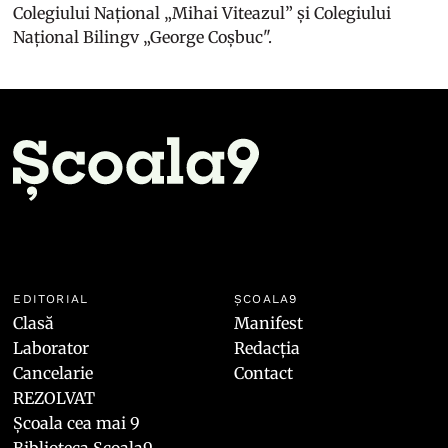
Colegiului Național „Mihai Viteazul” și Colegiului
Național Bilingv „George Coșbuc".
EDITORIAL
ȘCOALA9
Clasă
Manifest
Laborator
Redacția
Cancelarie
Contact
REZOLVAT
Școala cea mai 9