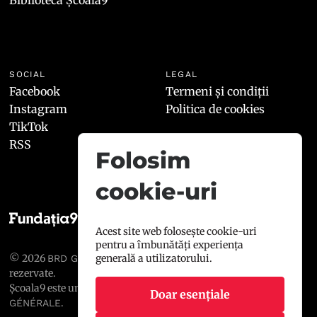
Biblioteca Școala9
SOCIAL
LEGAL
Facebook
Termeni și condiții
Instagram
Politica de cookies
TikTok
RSS
Folosim
cookie-uri
Acest site web folosește cookie-uri
pentru a îmbunătăți experiența
generală a utilizatorului.
© 2026
, toate drepturile
BRD GROUPE SOCIÉTÉ GÉNÉRALE
rezervate.
Școala9 este un proiect susținut de
BRD GROUPE SOCIÉTÉ
Doar esențiale
.
GÉNÉRALE