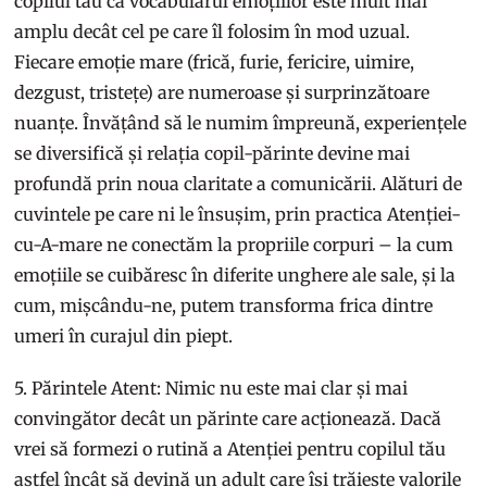
copilul tău că vocabularul emoțiilor este mult mai
amplu decât cel pe care îl folosim în mod uzual.
Fiecare emoție mare (frică, furie, fericire, uimire,
dezgust, tristețe) are numeroase și surprinzătoare
nuanțe. Învățând să le numim împreună, experiențele
se diversifică și relația copil-părinte devine mai
profundă prin noua claritate a comunicării. Alături de
cuvintele pe care ni le însușim, prin practica Atenției-
cu-A-mare ne conectăm la propriile corpuri – la cum
emoțiile se cuibăresc în diferite unghere ale sale, și la
cum, mișcându-ne, putem transforma frica dintre
umeri în curajul din piept.
5. Părintele Atent: Nimic nu este mai clar și mai
convingător decât un părinte care acționează. Dacă
vrei să formezi o rutină a Atenției pentru copilul tău
astfel încât să devină un adult care își trăiește valorile