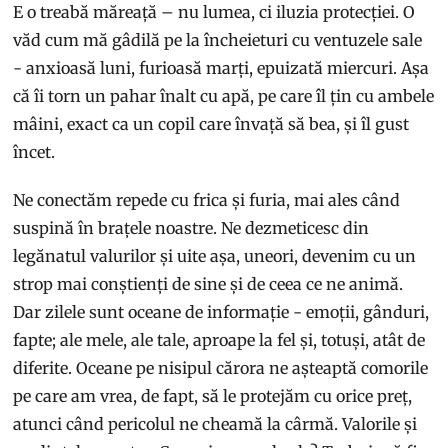
E o treabă măreață – nu lumea, ci iluzia protecției. O
văd cum mă gâdilă pe la încheieturi cu ventuzele sale
- anxioasă luni, furioasă marți, epuizată miercuri. Așa
că îi torn un pahar înalt cu apă, pe care îl țin cu ambele
mâini, exact ca un copil care învață să bea, și îl gust
încet.
Ne conectăm repede cu frica și furia, mai ales când
suspină în brațele noastre. Ne dezmeticesc din
legănatul valurilor și uite așa, uneori, devenim cu un
strop mai conștienți de sine și de ceea ce ne animă.
Dar zilele sunt oceane de informație - emoții, gânduri,
fapte; ale mele, ale tale, aproape la fel și, totuși, atât de
diferite. Oceane pe nisipul cărora ne așteaptă comorile
pe care am vrea, de fapt, să le protejăm cu orice preț,
atunci când pericolul ne cheamă la cârmă. Valorile și