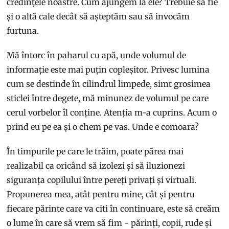
credințele noastre. Cum ajungem la ele? Trebuie să fie
și o altă cale decât să așteptăm sau să invocăm
furtuna.
Mă întorc în paharul cu apă, unde volumul de
informație este mai puțin copleșitor. Privesc lumina
cum se destinde în cilindrul limpede, simt grosimea
sticlei între degete, mă minunez de volumul pe care
cerul vorbelor îl conține. Atenția m-a cuprins. Acum o
prind eu pe ea și o chem pe vas. Unde e comoara?
În timpurile pe care le trăim, poate părea mai
realizabil ca oricând să izolezi și să iluzionezi
siguranța copilului între pereți privați și virtuali.
Propunerea mea, atât pentru mine, cât și pentru
fiecare părinte care va citi în continuare, este să creăm
o lume în care să vrem să fim - părinți, copii, rude și