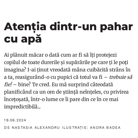
Atenția dintr-un pahar
cu apă
Ai plănuit măcar o dată cum ar fi să îți protejezi
copilul de toate durerile și supărările pe care ți le poți
imagina? I-ai ținut vreodată mâna cuibărită strâns în
a ta, reasigurând-o cu pupici că totul va fi –
trebuie să
fie!
– bine? Te cred. Eu mă surprind câteodată
planificând ca un om de știință neînțeles, cu privirea
încețoșată, într-o lume ce îi pare din ce în ce mai
impredictibilă...
19.06.2024
DE NASTASIA ALEXANDRU ILUSTRAȚIE: ANDRA BADEA