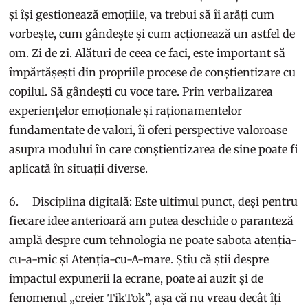
și își gestionează emoțiile, va trebui să îi arăți cum
vorbește, cum gândește și cum acționează un astfel de
om. Zi de zi. Alături de ceea ce faci, este important să
împărtășești din propriile procese de conștientizare cu
copilul. Să gândești cu voce tare. Prin verbalizarea
experiențelor emoționale și raționamentelor
fundamentate de valori, îi oferi perspective valoroase
asupra modului în care conștientizarea de sine poate fi
aplicată în situații diverse.
6. Disciplina digitală: Este ultimul punct, deși pentru
fiecare idee anterioară am putea deschide o paranteză
amplă despre cum tehnologia ne poate sabota atenția-
cu-a-mic și Atenția-cu-A-mare. Știu că știi despre
impactul expunerii la ecrane, poate ai auzit și de
fenomenul „creier TikTok”, așa că nu vreau decât îți