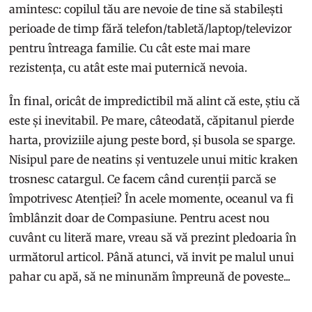
amintesc: copilul tău are nevoie de tine să stabilești
perioade de timp fără telefon/tabletă/laptop/televizor
pentru întreaga familie. Cu cât este mai mare
rezistența, cu atât este mai puternică nevoia.
În final, oricât de impredictibil mă alint că este, știu că
este și inevitabil. Pe mare, câteodată, căpitanul pierde
harta, proviziile ajung peste bord, și busola se sparge.
Nisipul pare de neatins și ventuzele unui mitic kraken
trosnesc catargul. Ce facem când curenții parcă se
împotrivesc Atenției? În acele momente, oceanul va fi
îmblânzit doar de Compasiune. Pentru acest nou
cuvânt cu literă mare, vreau să vă prezint pledoaria în
următorul articol. Până atunci, vă invit pe malul unui
pahar cu apă, să ne minunăm împreună de poveste...