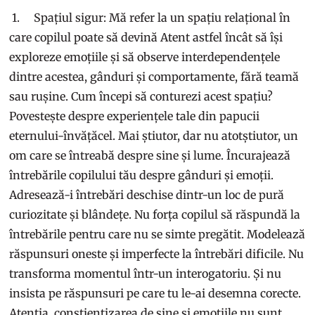
1. Spațiul sigur: Mă refer la un spațiu relațional în
care copilul poate să devină Atent astfel încât să își
exploreze emoțiile și să observe interdependențele
dintre acestea, gânduri și comportamente, fără teamă
sau rușine. Cum începi să conturezi acest spațiu?
Povestește despre experiențele tale din papucii
eternului-învățăcel. Mai știutor, dar nu atotștiutor, un
om care se întreabă despre sine și lume. Încurajează
întrebările copilului tău despre gânduri și emoții.
Adresează-i întrebări deschise dintr-un loc de pură
curiozitate și blândețe. Nu forța copilul să răspundă la
întrebările pentru care nu se simte pregătit. Modelează
răspunsuri oneste și imperfecte la întrebări dificile. Nu
transforma momentul într-un interogatoriu. Și nu
insista pe răspunsuri pe care tu le-ai desemna corecte.
Atenția, conștientizarea de sine și emoțiile nu sunt