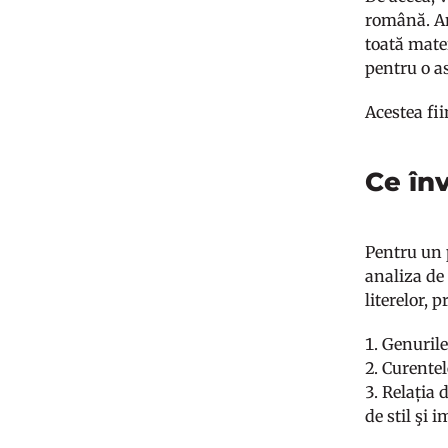
română. Am
toată mater
pentru o as
Acestea fi
Ce în
Pentru un p
analiza de 
literelor, 
Genurile 
Curentele
Relația d
de stil şi i