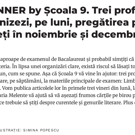
ER by Școala 9. Trei profe
anizezi, pe luni, pregătire
eți în noiembrie și decemb
 aproape de examenul de Bacalaureat și probabil simțiți că 
ria. În lipsa unei organizări clare, există riscul să lăsați tot
jun, cum se spune. Așa că Școala 9 vă vine în ajutor: trei pr
țare, pe săptămâni, la materiile principale de examen: Lim
 Vom publica articolele lor în primele trei vineri din lună, 
ria Melente vă ajută să vă așezați frumos cărțile pe birou 
ce trebuie să știți despre curentele și genurile literare. Plus
LUSTRAȚIE: SIMINA POPESCU