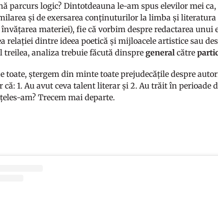
ă parcurs logic? Dintotdeauna le-am spus elevilor mei ca, 
imilarea și de exersarea conținuturilor la limba și literatu
învățarea materiei), fie că vorbim despre redactarea unui
a relației dintre ideea poetică și mijloacele artistice sau de
l treilea, analiza trebuie făcută dinspre
general
către
parti
e toate, ștergem din minte toate prejudecățile despre autori
r că: 1. Au avut ceva talent literar și 2. Au trăit în perioade 
nțeles-am? Trecem mai departe.