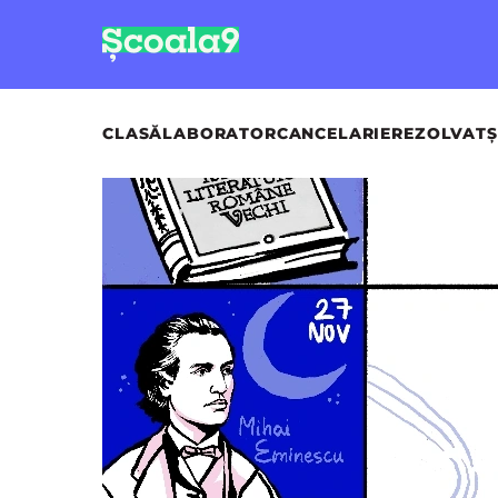
CLASĂ
LABORATOR
CANCELARIE
REZOLVAT
Ș