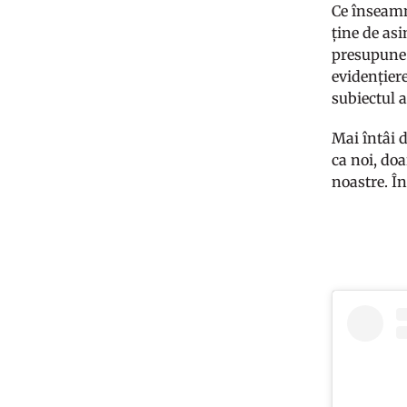
Ce înseamn
ține de as
presupune 
evidențiere
subiectul a
Mai întâi d
ca noi, doa
noastre. Î