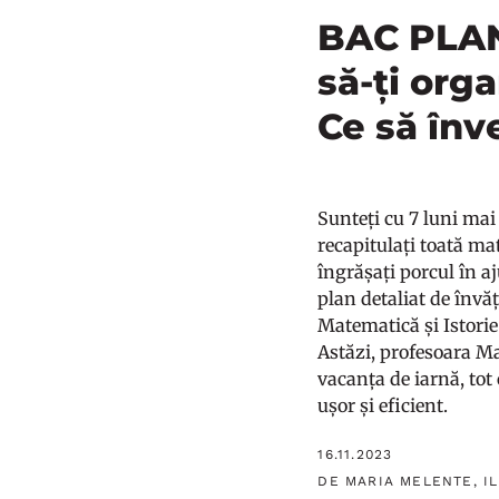
BAC PLANN
să-ți org
Ce să înv
Sunteți cu 7 luni mai
recapitulați toată mate
îngrășați porcul în a
plan detaliat de învă
Matematică și Istorie.
Astăzi, profesoara Ma
vacanța de iarnă, tot 
ușor și eficient.
16.11.2023
DE MARIA MELENTE, I