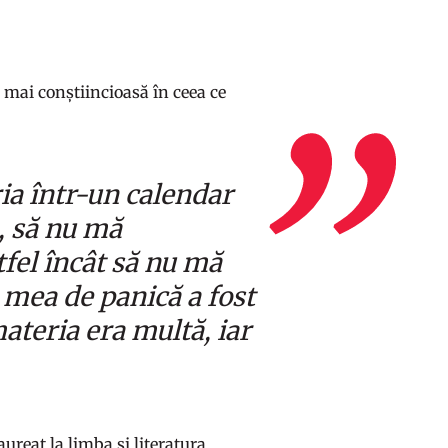
 mai conștiincioasă în ceea ce
ia într-un calendar
, să nu mă
tfel încât să nu mă
 mea de panică a fost
ateria era multă, iar
aureat la limba și literatura