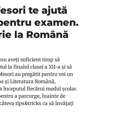
sori te ajută
a pentru examen.
rie la Română
nu aveți suficient timp să
ul la finalul clasei a XII-a și să
ofesori au pregătit pentru voi un
ba și Literatura Română,
la începutul fiecărui modul școlar.
pentru a parcurge, înainte de
 câteva tips&tricks ca să învățați