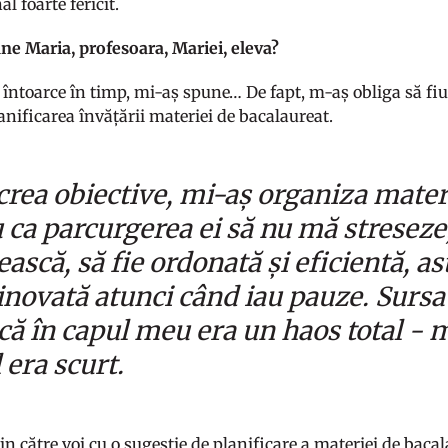
al foarte fericit.
une Maria, profesoara, Mariei, eleva?
întoarce în timp, mi-aș spune… De fapt, m-aș obliga să fiu
anificarea învățării materiei de bacalaureat.
crea obiective, mi-aș organiza mater
 ca parcurgerea ei să nu mă streseze
ască, să fie ordonată și eficientă, as
inovată atunci când iau pauze. Sursa
 că în capul meu era un haos total - m
 era scurt.
in către voi cu o sugestie de planificare a materiei de bacal