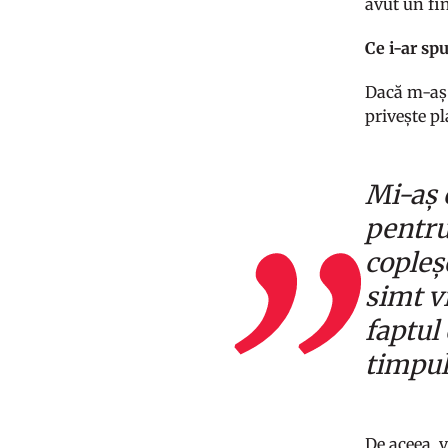
avut un fin
Ce i-ar sp
Dacă m-aș 
privește pl
Mi-aș 
pentru
copleșe
simt v
faptul
timpul
De aceea, v