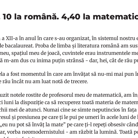
, 10 la română. 4,40 la matemati
 a XII-a în anul în care s-au organizat, în sistemul nostru
de bacalaureat. Proba de limba și literatura română am susț
eu, spațiul meu de joacă, cuvintele erau instrumentele me
 m-am dus cu inima puțin strânsă - dar, hei, cât de rău pu
cela a fost momentul în care am învățat să nu-mi mai pun în
e rău încât nu am luat notă de trecere.
zit notele rostite de profesorul meu de matematică, am îng
i luni la dispoziție ca să recuperez toată materia de matem
ochii mei de atunci. Numai cine se simte neputincios în faț
resul și presiunea pe care ți le pui pe umeri în acele luni de 
„eu nu pot să învăț la mate” pe care ți-l repeți obsesiv când
Dar, vorba neomodernistului - am răzbit la lumină. Toată 