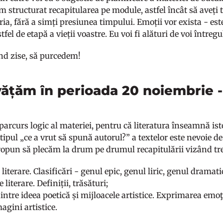
 structurat recapitularea pe module, astfel încât să aveți 
ia, fără a simți presiunea timpului. Emoții vor exista - est
tfel de etapă a vieții voastre. Eu voi fi alături de voi întreg
ind zise, să purcedem!
vățăm în perioada 20 noiembrie 
arcurs logic al materiei, pentru că literatura înseamnă isto
tipul „ce a vrut să spună autorul?” a textelor este nevoie d
propun să plecăm la drum pe drumul recapitulării vizând tre
literare. Clasificări - genul epic, genul liric, genul dramat
 literare. Definiții, trăsături;
intre ideea poetică și mijloacele artistice. Exprimarea emoţi
magini artistice.