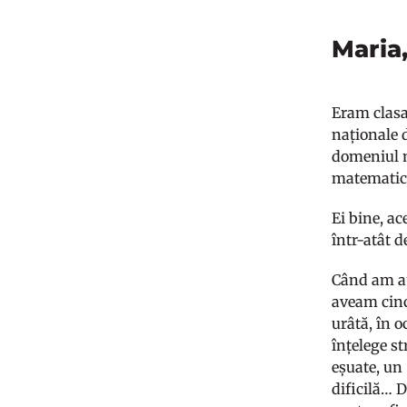
Maria
Eram clasa
naționale 
domeniul m
matematică
Ei bine, a
într-atât d
Când am au
aveam cinc
urâtă, în 
înțelege st
eșuate, un 
dificilă… 