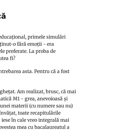
că
 educațional, primele simulări
inut-o fără emoții - era
le preferate. La proba de
tea fi?
trebarea asta. Pentru că a fost
hețat. Am realizat, brusc, că mai
atică M1 - grea, anevoioasă și
a unei materii (cu numere sau nu)
învățat, toate recapitulările
 iese în cale vreo integrală mai
povestea mea cu bacalaureatul a