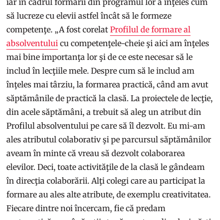
iar în cadrul formării din programul lor a înţeles cum
să lucreze cu elevii astfel încât să le formeze
competenţe. „A fost corelat
Profilul de formare al
absolventului
cu competenţele-cheie şi aici am înţeles
mai bine importanţa lor şi de ce este necesar să le
includ în lecţiile mele. Despre cum să le includ am
înţeles mai târziu, la formarea practică, când am avut
săptămânile de practică la clasă. La proiectele de lecţie,
din acele săptămâni, a trebuit să aleg un atribut din
Profilul absolventului pe care să îl dezvolt. Eu mi-am
ales atributul colaborativ şi pe parcursul săptămânilor
aveam în minte că vreau să dezvolt colaborarea
elevilor. Deci, toate activităţile de la clasă le gândeam
în direcţia colaborării. Alţi colegi care au participat la
formare au ales alte atribute, de exemplu creativitatea.
Fiecare dintre noi încercam, fie că predam