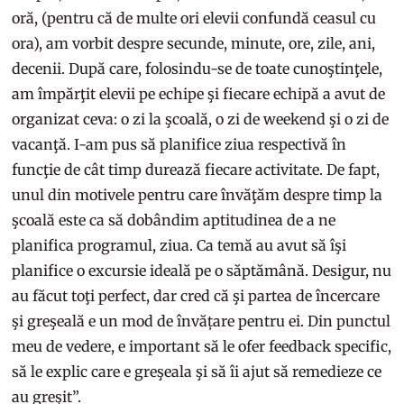
oră, (pentru că de multe ori elevii confundă ceasul cu
ora), am vorbit despre secunde, minute, ore, zile, ani,
decenii. După care, folosindu-se de toate cunoştinţele,
am împărţit elevii pe echipe şi fiecare echipă a avut de
organizat ceva: o zi la şcoală, o zi de weekend şi o zi de
vacanţă. I-am pus să planifice ziua respectivă în
funcţie de cât timp durează fiecare activitate. De fapt,
unul din motivele pentru care învăţăm despre timp la
şcoală este ca să dobândim aptitudinea de a ne
planifica programul, ziua. Ca temă au avut să îşi
planifice o excursie ideală pe o săptămână. Desigur, nu
au făcut toţi perfect, dar cred că şi partea de încercare
şi greşeală e un mod de învățare pentru ei. Din punctul
meu de vedere, e important să le ofer feedback specific,
să le explic care e greşeala şi să îi ajut să remedieze ce
au greşit”.