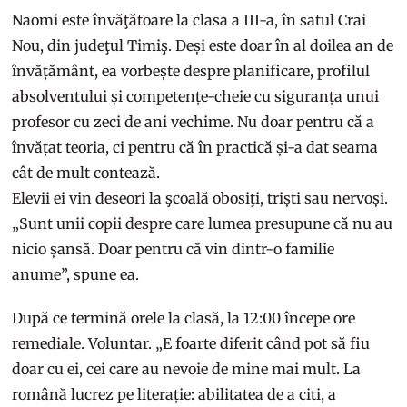
Naomi este învăţătoare la clasa a III-a, în satul Crai
Nou, din judeţul Timiş. Deși este doar în al doilea an de
învățământ, ea vorbește despre planificare, profilul
absolventului și competențe-cheie cu siguranța unui
profesor cu zeci de ani vechime. Nu doar pentru că a
învățat teoria, ci pentru că în practică și-a dat seama
cât de mult contează.
Elevii ei vin deseori la şcoală obosiţi, triști sau nervoși.
„Sunt unii copii despre care lumea presupune că nu au
nicio șansă. Doar pentru că vin dintr-o familie
anume”, spune ea.
După ce termină orele la clasă, la 12:00 începe ore
remediale. Voluntar. „E foarte diferit când pot să fiu
doar cu ei, cei care au nevoie de mine mai mult. La
română lucrez pe literație: abilitatea de a citi, a