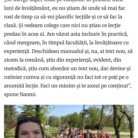
luni de învățământ, eu nu știam de unde să mai fac
rost de timp ca să-mi planific lecțiile și ce să fac la
clasă. Și vedeam colege care nici nu știau ce lecţie
predau în acea zi. Am văzut asta inclusiv în practică,
când mergeam, în timpul facultății, la învățătoare cu
experiență. Deschideau manualul și, na, ai text nou, să
zicem la română, știu din experiență, evident, din
metodică, știu cum abordez un text nou, dar devine și
rutinier cumva și cu siguranță nu faci tot ce poți pe o
anumită lecție. Faci un minim și te axezi pe conținut”,
spune Naomi.