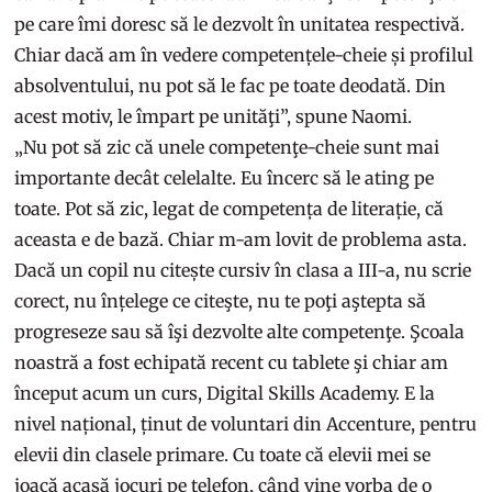
pe care îmi doresc să le dezvolt în unitatea respectivă.
Chiar dacă am în vedere competențele-cheie și profilul
absolventului, nu pot să le fac pe toate deodată. Din
acest motiv, le împart pe unităţi”, spune Naomi.
„Nu pot să zic că unele competenţe-cheie sunt mai
importante decât celelalte. Eu încerc să le ating pe
toate. Pot să zic, legat de competența de literație, că
aceasta e de bază. Chiar m-am lovit de problema asta.
Dacă un copil nu citește cursiv în clasa a III-a, nu scrie
corect, nu înțelege ce citeşte, nu te poţi aştepta să
progreseze sau să îşi dezvolte alte competenţe. Şcoala
noastră a fost echipată recent cu tablete şi chiar am
început acum un curs, Digital Skills Academy. E la
nivel național, ținut de voluntari din Accenture, pentru
elevii din clasele primare. Cu toate că elevii mei se
joacă acasă jocuri pe telefon, când vine vorba de o