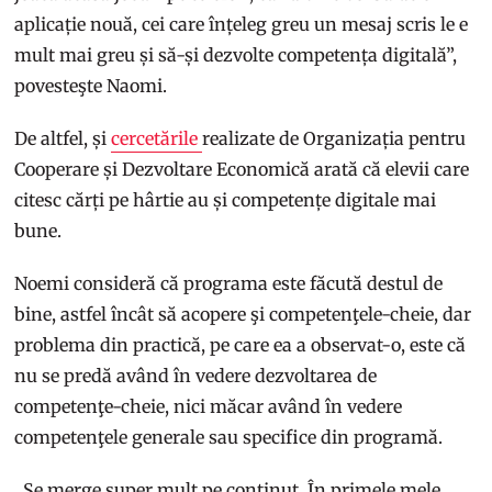
aplicație nouă, cei care înțeleg greu un mesaj scris le e
mult mai greu și să-și dezvolte competența digitală”,
povesteşte Naomi.
De altfel, și
cercetările
realizate de Organizația pentru
Cooperare și Dezvoltare Economică arată că elevii care
citesc cărți pe hârtie au și competențe digitale mai
bune.
Noemi consideră că programa este făcută destul de
bine, astfel încât să acopere şi competenţele-cheie, dar
problema din practică, pe care ea a observat-o, este că
nu se predă având în vedere dezvoltarea de
competenţe-cheie, nici măcar având în vedere
competenţele generale sau specifice din programă.
„Se merge super mult pe conținut. În primele mele