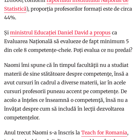
120.000, conform
raportului Institutului Național de
Statistică
), proporția profesorilor formați este de circa
44%.
Și
ministrul Educației Daniel David a propus
ca
Evaluarea Națională să evalueze de fapt minimum 5
din cele 8 competențe-cheie. Poți evalua ce nu predai?
Naomi îmi spune că în timpul facultăţii nu a studiat
materii de sine stătătoare despre competenţe, însă a
avut cursuri în cadrul a diverse materii, iar în acele
cursuri profesorii puneau accent pe competenţe. De
acolo a înţeles ce înseamnă o competenţă, însă nu a
învăţat despre cum să includă în lecţii dezvoltarea
competenţelor.
Anul trecut Naomi s-a înscris la
Teach for Romania
,