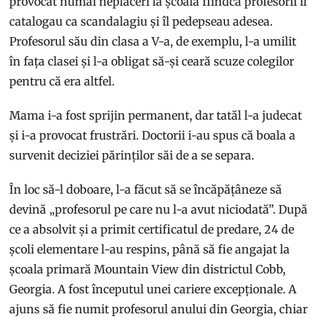
provocat numai neplăceri la școală fiindcă profesorii îl
catalogau ca scandalagiu și îl pedepseau adesea.
Profesorul său din clasa a V-a, de exemplu, l-a umilit
în fața clasei și l-a obligat să-și ceară scuze colegilor
pentru că era altfel.
Mama i-a fost sprijin permanent, dar tatăl l-a judecat
și i-a provocat frustrări. Doctorii i-au spus că boala a
survenit deciziei părinților săi de a se separa.
În loc să-l doboare, l-a făcut să se încăpățâneze să
devină „profesorul pe care nu l-a avut niciodată”. După
ce a absolvit și a primit certificatul de predare, 24 de
școli elementare l-au respins, până să fie angajat la
școala primară Mountain View din districtul Cobb,
Georgia. A fost începutul unei cariere excepționale. A
ajuns să fie numit profesorul anului din Georgia, chiar