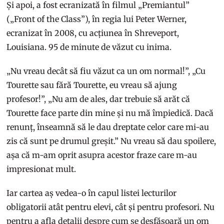
Și apoi, a fost ecranizată în filmul „Premiantul”
(„Front of the Class”), în regia lui Peter Werner,
ecranizat în 2008, cu acțiunea în Shreveport,
Louisiana. 95 de minute de văzut cu inima.
„Nu vreau decât să fiu văzut ca un om normal!”, „Cu
Tourette sau fără Tourette, eu vreau să ajung
profesor!”, „Nu am de ales, dar trebuie să arăt că
Tourette face parte din mine și nu mă împiedică. Dacă
renunț, înseamnă să le dau dreptate celor care mi-au
zis că sunt pe drumul greșit.” Nu vreau să dau spoilere,
așa că m-am oprit asupra acestor fraze care m-au
impresionat mult.
Iar cartea aș vedea-o în capul listei lecturilor
obligatorii atât pentru elevi, cât și pentru profesori. Nu
pentru a afla detalii despre cum se desfășoară un om