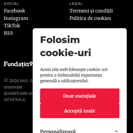
SOCIAL
LEGAL
Facebook
Termeni și condiții
Instagram
Politica de cookies
TikTok
RSS
Folosim
cookie-uri
Acest site web folosește cookie-uri
pentru a îmbunătăți experiența
© 2026
, toate drepturile
generală a utilizatorului.
BRD GROUPE SOCIÉTÉ GÉNÉRALE
rezervate.
Școala9 este un proiect susținut de
BRD GROUPE SOCIÉTÉ
Doar esențiale
.
GÉNÉRALE
Acceptă toate
Personalizează