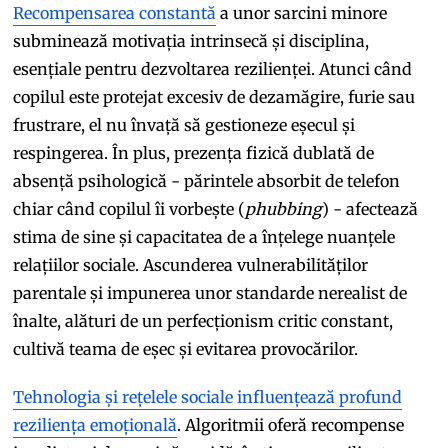
Recompensarea constantă
a unor sarcini minore
subminează motivația intrinsecă și disciplina,
esențiale pentru dezvoltarea rezilienței. Atunci când
copilul este protejat excesiv de dezamăgire, furie sau
frustrare, el nu învață să gestioneze eșecul și
respingerea. În plus, prezența fizică dublată de
absență psihologică - părintele absorbit de telefon
chiar când copilul îi vorbește (
phubbing
) - afectează
stima de sine și capacitatea de a înțelege nuanțele
relațiilor sociale. Ascunderea vulnerabilităților
parentale și impunerea unor standarde nerealist de
înalte, alături de un perfecționism critic constant,
cultivă teama de eșec și evitarea provocărilor.
Tehnologia și rețelele sociale influențează profund
reziliența emoțională
. Algoritmii oferă recompense