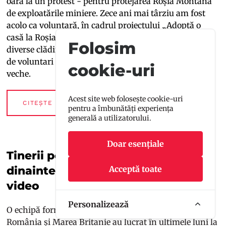
oară la un protest - pentru protejarea Roșia Montană
de exploatările miniere. Zece ani mai târziu am fost
acolo ca voluntară, în cadrul proiectului „Adoptă o
casă la Roșia Montană”. Două săptămâni am lucrat la
Folosim
diverse clădiri monument istoric împreună cu alți 20
de voluntari și am învățat să mă uit altfel la o casă
cookie-uri
veche.
Acest site web folosește cookie-uri
CITEȘTE MAI MULT
pentru a îmbunătăți experiența
generală a utilizatorului.
Doar esențiale
Tinerii pot experimenta viața
dinainte de internet într-un joc
Acceptă toate
video
Personalizează
O echipă formată din artiști și programatori din
România și Marea Britanie au lucrat în ultimele luni la