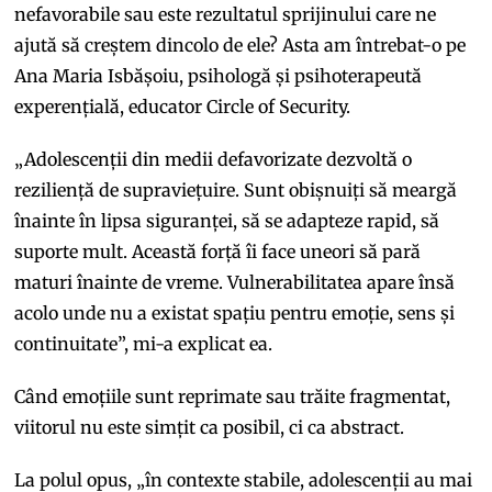
nefavorabile sau este rezultatul sprijinului care ne
ajută să creștem dincolo de ele? Asta am întrebat-o pe
Ana Maria Isbășoiu, psihologă și psihoterapeută
experențială, educator Circle of Security.
„Adolescenții din medii defavorizate dezvoltă o
reziliență de supraviețuire. Sunt obișnuiți să meargă
înainte în lipsa siguranței, să se adapteze rapid, să
suporte mult. Această forță îi face uneori să pară
maturi înainte de vreme. Vulnerabilitatea apare însă
acolo unde nu a existat spațiu pentru emoție, sens și
continuitate”, mi-a explicat ea.
Când emoțiile sunt reprimate sau trăite fragmentat,
viitorul nu este simțit ca posibil, ci ca abstract.
La polul opus, „în contexte stabile, adolescenții au mai