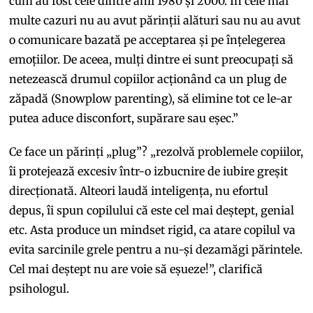
cum au fost cele dintre anii 1980 și 2000. În cele mai
multe cazuri nu au avut părinții alături sau nu au avut
o comunicare bazată pe acceptarea și pe înțelegerea
emoțiilor. De aceea, mulți dintre ei sunt preocupați să
netezească drumul copiilor acționând ca un plug de
zăpadă (Snowplow parenting), să elimine tot ce le-ar
putea aduce disconfort, supărare sau eșec.”
Ce face un părinți „plug”? „rezolvă problemele copiilor,
îi protejează excesiv într-o izbucnire de iubire greșit
direcționată. Alteori laudă inteligența, nu efortul
depus, îi spun copilului că este cel mai deștept, genial
etc. Asta produce un mindset rigid, ca atare copilul va
evita sarcinile grele pentru a nu-și dezamăgi părintele.
Cel mai deștept nu are voie să eșueze!”, clarifică
psihologul.