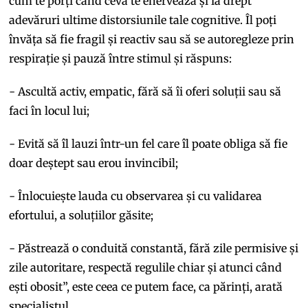
cum te porți când ceva te enervează și ia drept
adevăruri ultime distorsiunile tale cognitive. Îl poți
învăța să fie fragil și reactiv sau să se autoregleze prin
respirație și pauză între stimul și răspuns:
- Ascultă activ, empatic, fără să îi oferi soluții sau să
faci în locul lui;
- Evită să îl lauzi într-un fel care îl poate obliga să fie
doar deștept sau erou invincibil;
- Înlocuiește lauda cu observarea și cu validarea
efortului, a soluțiilor găsite;
- Păstrează o conduită constantă, fără zile permisive și
zile autoritare, respectă regulile chiar și atunci când
ești obosit”, este ceea ce putem face, ca părinți, arată
specialistul.