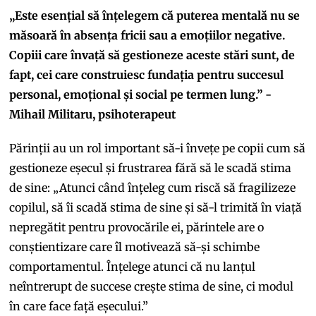
„Este esențial să înțelegem că puterea mentală nu se
măsoară în absența fricii sau a emoțiilor negative.
Copiii care învață să gestioneze aceste stări sunt, de
fapt, cei care construiesc fundația pentru succesul
personal, emoțional și social pe termen lung.” -
Mihail Militaru, psihoterapeut
Părinții au un rol important să-i învețe pe copii cum să
gestioneze eșecul și frustrarea fără să le scadă stima
de sine: „Atunci când înțeleg cum riscă să fragilizeze
copilul, să îi scadă stima de sine și să-l trimită în viață
nepregătit pentru provocările ei, părintele are o
conștientizare care îl motivează să-și schimbe
comportamentul. Înțelege atunci că nu lanțul
neîntrerupt de succese crește stima de sine, ci modul
în care face față eșecului.”