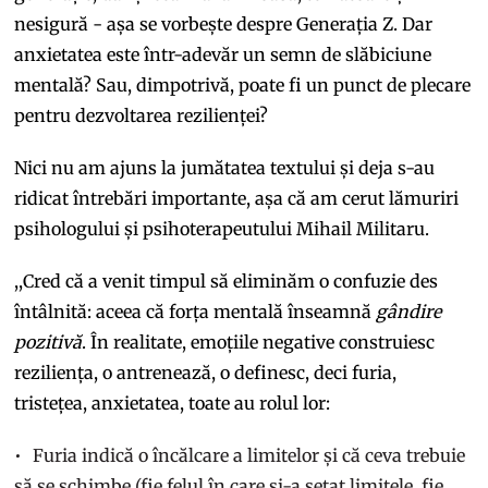
nesigură - așa se vorbește despre Generația Z. Dar
anxietatea este într-adevăr un semn de slăbiciune
mentală? Sau, dimpotrivă, poate fi un punct de plecare
pentru dezvoltarea rezilienței?
Nici nu am ajuns la jumătatea textului și deja s-au
ridicat întrebări importante, așa că am cerut lămuriri
psihologului și psihoterapeutului Mihail Militaru.
,,Cred că a venit timpul să eliminăm o confuzie des
întâlnită: aceea că forța mentală înseamnă
gândire
pozitivă
. În realitate, emoțiile negative construiesc
reziliența, o antrenează, o definesc, deci furia,
tristețea, anxietatea, toate au rolul lor:
Furia indică o încălcare a limitelor și că ceva trebuie
să se schimbe (fie felul în care și-a setat limitele, fie