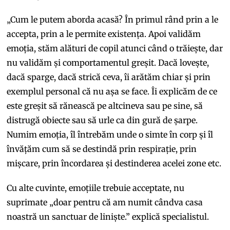
„Cum le putem aborda acasă? În primul rând prin a le
accepta, prin a le permite existența. Apoi validăm
emoția, stăm alături de copil atunci când o trăiește, dar
nu validăm și comportamentul greșit. Dacă lovește,
dacă sparge, dacă strică ceva, îi arătăm chiar și prin
exemplul personal că nu așa se face. Îi explicăm de ce
este greșit să rănească pe altcineva sau pe sine, să
distrugă obiecte sau să urle ca din gură de șarpe.
Numim emoția, îl întrebăm unde o simte în corp și îl
învățăm cum să se destindă prin respirație, prin
mișcare, prin încordarea și destinderea acelei zone etc.
Cu alte cuvinte, emoțiile trebuie acceptate, nu
suprimate „doar pentru că am numit cândva casa
noastră un sanctuar de liniște.” explică specialistul.