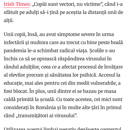
Irish Times
: „Copiii sunt vectori, nu victime”, când i-a
sfătuit pe adulți să-i țină pe aceștia la distanță unii de
alții.
Unii copii, însă, au avut simptome severe în urma
infectării și multora care au trecut cu bine peste boală
pandemia le-a schimbat radical viața. Școlile s-au
închis ca să se oprească răspândirea virusului în
rândul adulților, ceea ce a afectat procesul de învățare
al elevilor precum și sănătatea lor psihică. Accesul la
educație, mai ales pentru cei din medii vulnerabile, a
fost blocat. În plus, unii dintre ei se bazau pe masa
caldă primită la școală. Cu toate acestea, cei mici sunt
considerați în România și în multe alte țări în primul
rând „transmițători ai virusului”.
Utilizarea acestui limbaj negativ depășește contextul