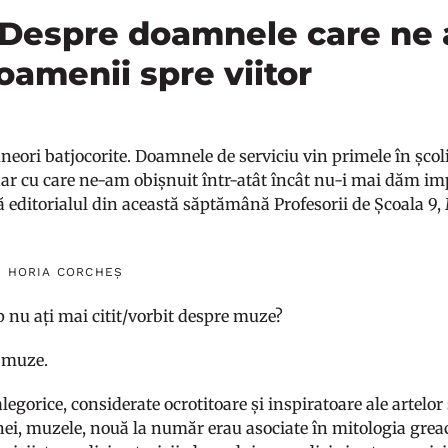
. Despre doamnele care ne 
oamenii spre viitor
neori batjocorite. Doamnele de serviciu vin primele în școli 
r cu care ne-am obișnuit într-atât încât nu-i mai dăm im
că editorialul din această săptămână Profesorii de Școala 9
I HORIA CORCHEȘ
p nu ați mai citit/vorbit despre muze?
 muze.
alegorice, considerate ocrotitoare și inspiratoare ale artelor și
, muzele, nouă la număr erau asociate în mitologia greacă p