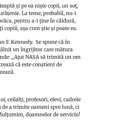
eaptă și pe ea niște copii, un soț,
curățenie. La teme, probabil, nu-i
brăca, pentru a-i ține în căldură,
ți copiii, așa cum știe și poate ea.
ohn F. Kennedy. Se spune că în
tâlnit un îngrijitor care mătura
ăspunde: „Ajut NASA să trimită un om
rează că este conștient de
izează.
 ceilalți, profesori, elevi, cadrele
 de a trimite oameni spre lună, ci
. Mulțumim, doamnelor de serviciu!