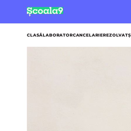
CLASĂ
LABORATOR
CANCELARIE
REZOLVAT
Ș