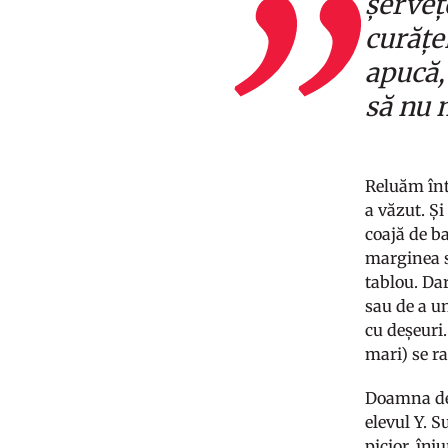
șervețe
curățe
apucă,
să nu 
Reluăm înt
a văzut. Și
coajă de b
marginea s
tablou. Da
sau de a u
cu deșeuri
mari) se ra
Doamna de 
elevul Y. S
picior, înj