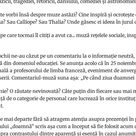
uzicii, tragediei, retoricii, dansului, comediei și astronomiei
e vorbi însă despre muze astăzi? Cine inspiră și ocrotește e
a? Sau Calliope? Sau Thalia? Unde găsesc ei ideea în jurul c
pe care tocmai îl citiți a avut ca... muză rețelele sociale, in
 ochii ne-au căzut pe un comentariu la o informație neutră,
tă din domeniul educației. Se anunța acolo că în 25 noiembr
nală a profesorului de limba franceză, eveniment de anver
serii. Comentariul-muză suna așa: „Pe când ziua duamnei 
nie? O răutate nevinovată? Câte puțin din fiecare sau mai mu
ță de o categorie de personal care lucrează în orice instituți
t.
e mai departe fără să atragem atenția asupra prezenței în 
ului „doamnă” scris așa cum a început să fie folosit acum c
upra contrastului dintre aparență și esență în cazul anumi