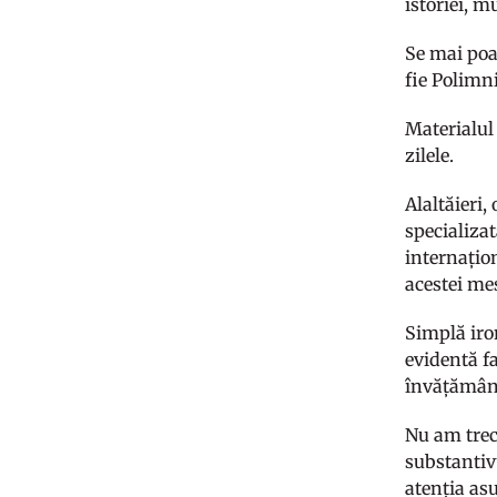
istoriei, m
Se mai poat
fie Polimni
Materialul 
zilele.
Alaltăieri,
specializa
internațio
acestei me
Simplă iro
evidentă fa
învățămân
Nu am trec
substantiv
atenția as