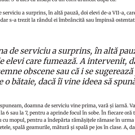
erviciu a surprins, în altă pauză, doi elevi de-a VII-a, ca
 dar s-a trezit la rândul ei îmbrâncită sau împinsă ostentat
 de serviciu a surprins, în altă pauz
 elevi care fumează. A intervenit, dar
semne obscene sau că i se sugerează 
e o bătaie, dacă îi vine ideea să spun
puneam, doamna de serviciu vine prima, vară și iarnă. Var
 la 6 sau la 7, pentru a aprinde focul în sobe. În fiecare oră
 cu mopul, pentru a îndepărta rămășițele rămase în urma p
etele, spală geamurile, mătură și spală pe jos în clase. A, d