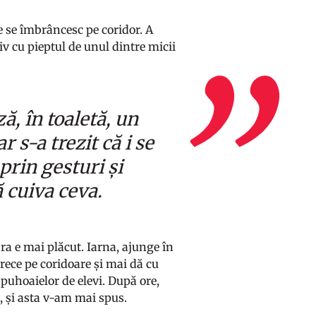
re se îmbrâncesc pe coridor. A
iv cu pieptul de unul dintre micii
ă, în toaletă, un
 s-a trezit că i se
prin gesturi și
ă cuiva ceva.
a e mai plăcut. Iarna, ajunge în
 trece pe coridoare și mai dă cu
uhoaielor de elevi. După ore,
a, și asta v-am mai spus.