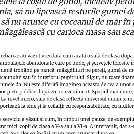
lele la coșul de gunoi, inclusiv petur
nia, să nu lipească resturile gumei 
 să nu arunce cu coceanul de măr în p
mâzgălească cu carioca masa sau scau
rebarea: ați văzut vreodată cum arată o sală de clasă după
 ambalajele abandonate care pe unde, și șervețele folosite î
anană tronând pe bancă, mâzgălituri pe pereți, gumă de mes
caunului sau în interiorul pupitrului. Sigur, nu toate doam
r unele da. Nu este diferită imaginea aceasta de cea a unor 
nor piețe publice după vreun eveniment. Spațiul mai mare,
. La nivel micro, sala de clasă reflectă universul uman și m
portează la sine și la ceilalți: cu responsabilitate, cu indife
serviciu a văzut și cum, în timpul unei pauze, de exemplu
unt mici, copii de clasa a V-a sau a VI-a. A intervenit, dar s-
urată. S-a ales ea însăși cu un corn aruncat după ea.