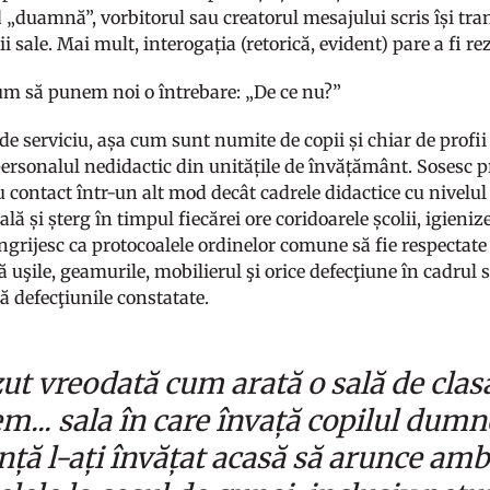
 „duamnă”, vorbitorul sau creatorul mesajului scris își tra
 sale. Mai mult, interogația (retorică, evident) pare a fi rezu
um să punem noi o întrebare: „De ce nu?”
e serviciu, așa cum sunt numite de copii și chiar de profii
personalul nedidactic din unitățile de învățământ. Sosesc p
u contact într-un alt mod decât cadrele didactice cu nivelul 
lă și șterg în timpul fiecărei ore coridoarele școlii, igieniz
ngrijesc ca protocoalele ordinelor comune să fie respectate ș
 uşile, geamurile, mobilierul şi orice defecţiune în cadrul s
 defecţiunile constatate.
zut vreodată cum arată o sală de clas
em... sala în care învață copilul dum
nță l-ați învățat acasă să arunce amb