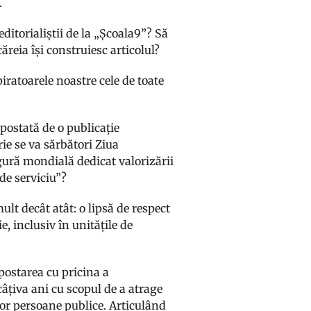
.
ditorialiștii de la „Școala9”? Să
ăreia își construiesc articolul?
spiratoarele noastre cele de toate
 postată de o publicație
ie se va sărbători Ziua
gură mondială dedicat valorizării
de serviciu”?
lt decât atât: o lipsă de respect
e, inclusiv în unitățile de
postarea cu pricina a
âțiva ani cu scopul de a atrage
tor persoane publice. Articulând