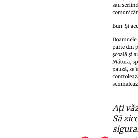
sau scriind
comunicării
Bun. Și ac
Doamnele d
parte din 
școală și a
Mătură, spa
pauză, se î
controlează
semnalează
Ați vă
Să zic
sigura