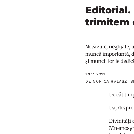
Editorial
trimitem 
Nevăzute, neglijate, u
muncă importantă, da
și muncii lor le dedi
23.11.2021
DE MONICA HALASZI Ș
De cât tim
Da, despre
Divinități 
Mnemosynei