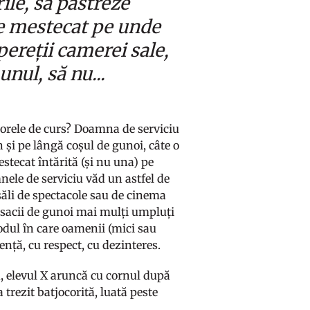
ile, să păstreze
de mestecat pe unde
ereții camerei sale,
nul, să nu...
 orele de curs? Doamna de serviciu
n și pe lângă coșul de gunoi, câte o
tecat întărită (și nu una) pe
nele de serviciu văd un astfel de
săli de spectacole sau de cinema
 sacii de gunoi mai mulți umpluți
odul în care oamenii (mici sau
rență, cu respect, cu dezinteres.
, elevul X aruncă cu cornul după
a trezit batjocorită, luată peste