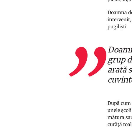
Doamna de s
intervenit,
pugiliști.
Doamna
grup de
arată 
cuvint
După cum s
unele școli
mătura sau
curăță toal