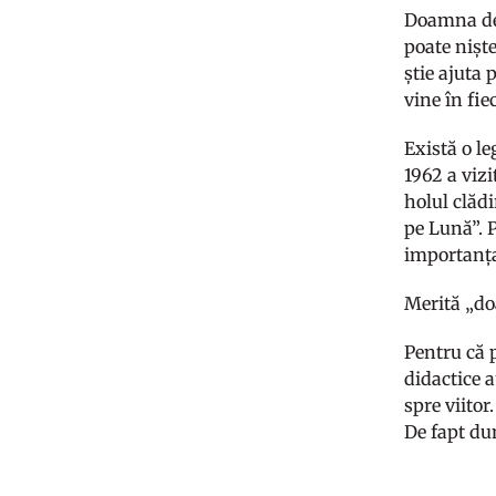
Doamna de s
poate niște
știe ajuta 
vine în fie
Există o l
1962 a vizi
holul clădi
pe Lună”. 
importanța
Merită „do
Pentru că p
didactice 
spre viito
De fapt du