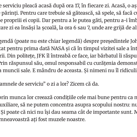
erviciu pleacă acasă după ora 17, în fiecare zi. Acasă, o așt
 părinți. Pentru care trebuie să gătească, să spele, să facă 
pe propriii ei copii. Dar pentru a le putea găti, pentru a-i îm
care zi ea însăși la școală, la ora 6 sau 7, unde are grijă de al
egendă (poate nu este chiar legendă) despre președintele J
tat pentru prima dată NASA și că în timpul vizitei sale a în
rii. Din politețe, JFK îl întreabă ce face, iar bărbatul îi r
Prin răspunsul său, omul responsabil cu curățenia demonst
 muncii sale. E mândru de aceasta. Și nimeni nu îl ridicul
amnele de serviciu” o zi a lor? Zicem că da.
rin munca lor creează condițiile cele mai bune pentru ca noi,
auxiliare, să ne putem concentra asupra scopului nostru: nu
r. Și poate că nici nu își dau seama cât de importante sunt
mneavoastră ați fost muzele noastre.