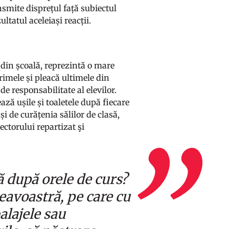
nsmite disprețul față subiectul
ltatul aceleiași reacții.
 din școală, reprezintă o mare
rimele și pleacă ultimele din
de responsabilitate al elevilor.
ează ușile și toaletele după fiecare
i de curățenia sălilor de clasă,
ectorului repartizat şi
ă după orele de curs?
neavoastră, pe care cu
alajele sau