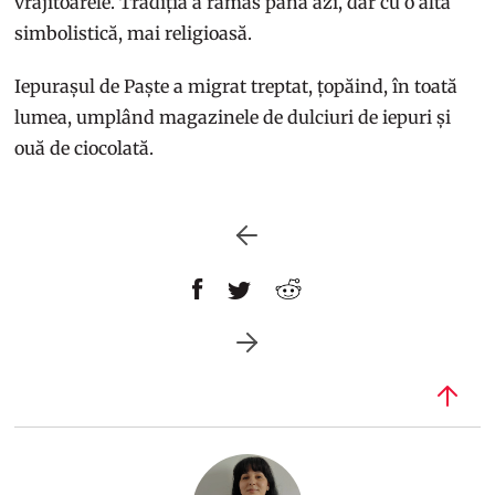
vrăjitoarele. Tradiția a rămas până azi, dar cu o altă
simbolistică, mai religioasă.
Iepurașul de Paște a migrat treptat, țopăind, în toată
lumea, umplând magazinele de dulciuri de iepuri și
ouă de ciocolată.