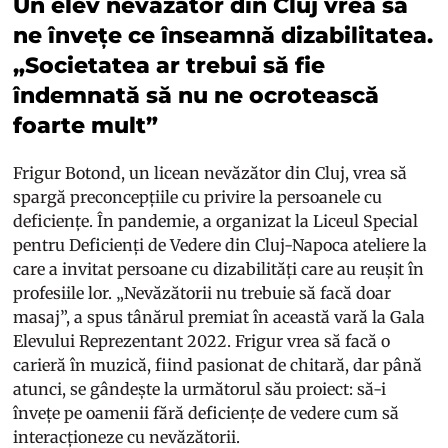
Un elev nevăzător din Cluj vrea să
ne învețe ce înseamnă dizabilitatea.
„Societatea ar trebui să fie
îndemnată să nu ne ocrotească
foarte mult”
Frigur Botond, un licean nevăzător din Cluj, vrea să
spargă preconcepțiile cu privire la persoanele cu
deficiențe. În pandemie, a organizat la Liceul Special
pentru Deficienți de Vedere din Cluj-Napoca ateliere la
care a invitat persoane cu dizabilități care au reușit în
profesiile lor. „Nevăzătorii nu trebuie să facă doar
masaj”, a spus tânărul premiat în această vară la Gala
Elevului Reprezentant 2022. Frigur vrea să facă o
carieră în muzică, fiind pasionat de chitară, dar până
atunci, se gândește la următorul său proiect: să-i
învețe pe oamenii fără deficiențe de vedere cum să
interacționeze cu nevăzătorii.