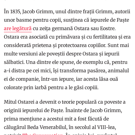
În 1835, Jacob Grimm, unul dintre frații Grimm, autorii
unor basme pentru copii, susținea că iepurele de Paște
are legătură
cu zeița germană Ostara sau Eostre.
Ostara era asociată cu primăvara și cu fertilitatea și era
considerată prietena și protectoarea copiilor. Sunt mai
multe versiuni ale poveștii despre Ostara și iepurii
sălbatici. Una dintre ele spune, de exemplu că, pentru
a-i distra pe cei mici, își transforma pasărea, animalul
ei de companie, într-un iepure, iar acesta lăsa ouă
colorate prin iarbă pentru a le găsi copiii.
Mitul Ostarei a devenit o teorie populară ca poveste a
originii iepurelui de Paște. Înainte de Jacob Grimm,
prima mențiune a acestui mit a fost făcută de
călugărul Beda Venerabilul, în secolul al VIII-lea,