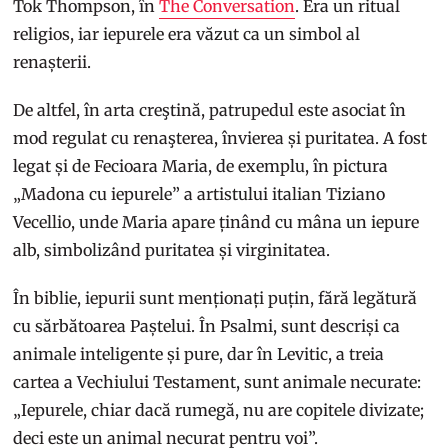
Tok Thompson, în
The Conversation
. Era un ritual
religios, iar iepurele era văzut ca un simbol al
renașterii.
De altfel, în arta creştină, patrupedul este asociat în
mod regulat cu renaşterea, învierea și puritatea. A fost
legat și de Fecioara Maria, de exemplu, în pictura
„Madona cu iepurele” a artistului italian Tiziano
Vecellio, unde Maria apare ținând cu mâna un iepure
alb, simbolizând puritatea și virginitatea.
În biblie, iepurii sunt menționați puțin, fără legătură
cu sărbătoarea Paștelui. În Psalmi, sunt descriși ca
animale inteligente și pure, dar în Levitic, a treia
cartea a Vechiului Testament, sunt animale necurate:
„Iepurele, chiar dacă rumegă, nu are copitele divizate;
deci este un animal necurat pentru voi”.