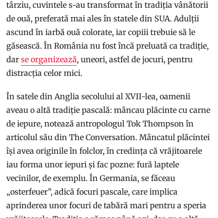
târziu, cuvintele s-au transformat în tradiția vânătorii
de ouă, preferată mai ales în statele din SUA. Adulții
ascund în iarbă ouă colorate, iar copiii trebuie să le
găsească. În România nu fost încă preluată ca tradiție,
dar
se organizează
, uneori, astfel de jocuri, pentru
distracția celor mici.
În satele din Anglia secolului al XVII-lea, oamenii
aveau o altă tradiție pascală: mâncau plăcinte cu carne
de iepure, notează antropologul Tok Thompson în
articolul său din The Conversation. Mâncatul plăcintei
își avea originile în folclor, în credința că vrăjitoarele
iau forma unor iepuri și fac pozne: fură laptele
vecinilor, de exemplu. În Germania, se făceau
„osterfeuer”, adică focuri pascale, care implica
aprinderea unor focuri de tabără mari pentru a speria