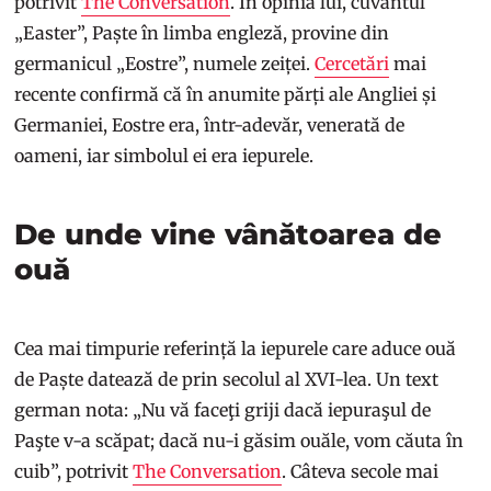
potrivit
The Conversation
. În opinia lui, cuvântul
„Easter”, Paște în limba engleză, provine din
germanicul „Eostre”, numele zeiței.
Cercetări
mai
recente confirmă că în anumite părți ale Angliei și
Germaniei, Eostre era, într-adevăr, venerată de
oameni, iar simbolul ei era iepurele.
De unde vine vânătoarea de
ouă
Cea mai timpurie referință la iepurele care aduce ouă
de Paște datează de prin secolul al XVI-lea. Un text
german nota: „Nu vă faceţi griji dacă iepuraşul de
Paşte v-a scăpat; dacă nu-i găsim ouăle, vom căuta în
cuib”, potrivit
The Conversation
. Câteva secole mai