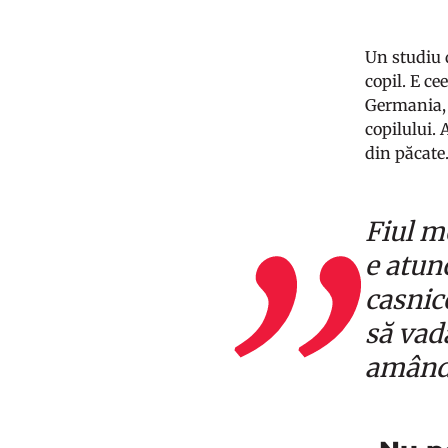
Un studiu 
copil. E ce
Germania, 
copilului. 
din păcate
Fiul m
e atun
casnice
să vad
amându