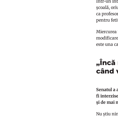
Într-un in
școală, ori
ca profesor
pentru feti
Miercurea 
modificare 
este una c
„Încă
când v
Senatul a 
fi interzis
și de mai 
Nu știu ni