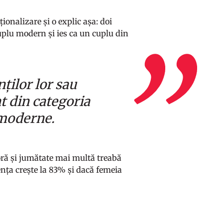
ionalizare și o explic așa: doi
 cuplu modern și ies ca un cuplu din
nților lor sau
nt din categoria
i moderne.
oră și jumătate mai multă treabă
ența crește la 83% și dacă femeia