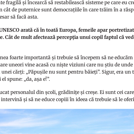
mte fragilă și încearcă să restabilească sisteme pe care eu
 cât de puternice sunt democrațiile în care trăim în a răsp
esar să facă asta.
UNESCO arată că în toată Europa, femeile apar portretizat
le. Cât de mult afectează percepția unui copil faptul că v
unea foarte importantă și trebuie să începem să ne educăm 
are uneori vine acasă cu niște viziuni care nu știu de unde 
l unei cărți: „Păpușile nu sunt pentru băieți”. Sigur, era un 
i el spune: „da, așa e!”.
cat personalul din școli, grădinițe și creșe. Ei sunt cei car
 intervină și să ne educe copiii în ideea că trebuie să le of