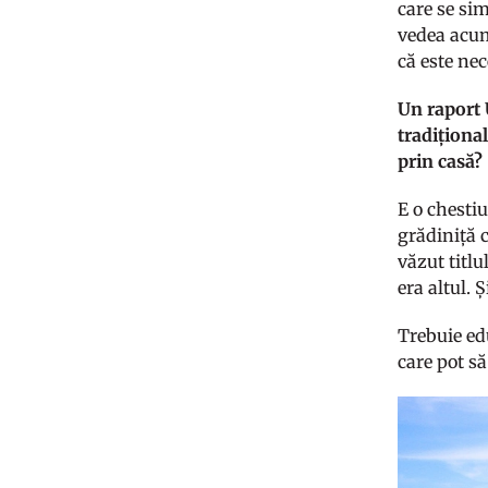
care se si
vedea acum
că este nec
Un raport 
tradiționa
prin casă?
E o chesti
grădiniță c
văzut titlu
era altul. Ș
Trebuie edu
care pot să