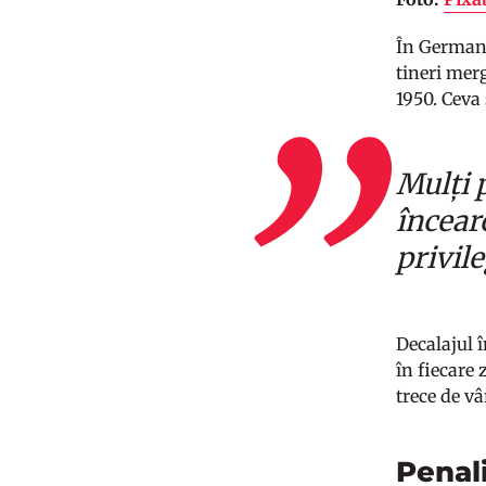
În Germania
tineri merg
1950. Ceva
Mulți p
încear
privil
Decalajul 
în fiecare
trece de v
Penal