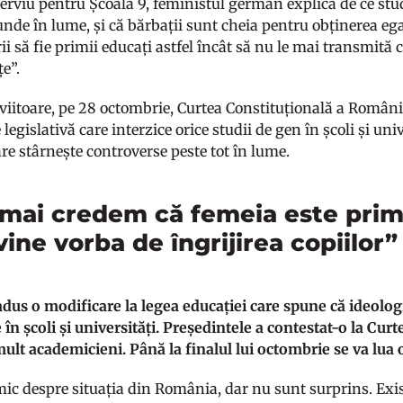
terviu pentru Școala 9, feministul german explică de ce stu
unde în lume, și că bărbații sunt cheia pentru obținerea egal
ii să fie primii educați astfel încât să nu le mai transmită
țe”.
viitoare, pe 28 octombrie, Curtea Constituțională a Români
legislativă care interzice orice studii de gen în școli și uni
are stârnește controverse peste tot în lume.
 mai credem că femeia este prim
ine vorba de îngrijirea copiilor”
adus o modificare la legea educației care spune că ideolog
e în școli și universități. Președintele a contestat-o la Cur
mult academicieni. Până la finalul lui octombrie se va lua o
mic despre situația din România, dar nu sunt surprins. Exi