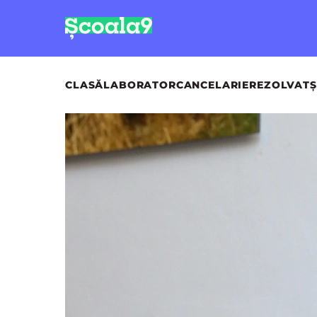
CLASĂ
LABORATOR
CANCELARIE
REZOLVAT
Ș