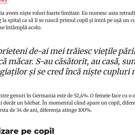
 avem niște roluri foarte limitate. Eu numesc asta retradiț
 la spital ca să li se nască primul copil și intră pe ușă un
 se întâmplă acolo.
rieteni de-ai mei trăiesc viețile pări
că măcar. S-au căsătorit, au casă, su
egiaților și se cred încă niște cuplur
între genuri în Germania este de 52,4%. O femeie face cu o 
 zi decât un bărbat. În momentul când apare un copil, difer
ârsta de 34 de ani, diferența atinge 100%.
izare pe copil