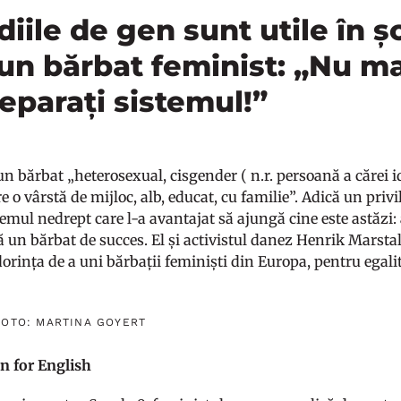
diile de gen sunt utile în ș
un bărbat feminist: „Nu ma
reparați sistemul!”
n bărbat „heterosexual, cisgender ( n.r. persoană a cărei i
are o vârstă de mijloc, alb, educat, cu familie”. Adică un priv
stemul nedrept care l-a avantajat să ajungă cine este astăzi:
că un bărbat de succes. El și activistul danez Henrik Marsta
orința de a uni bărbații feminiști din Europa, pentru egali
FOTO: MARTINA GOYERT
n for English