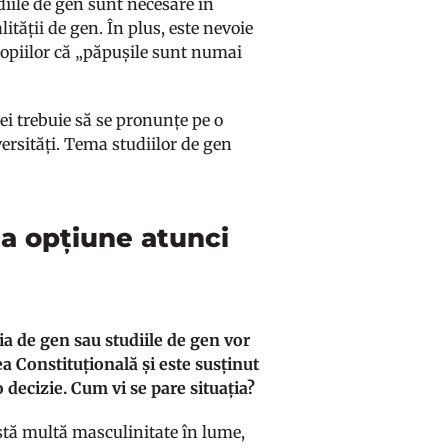
diile de gen sunt necesare în
ității de gen. În plus, este nevoie
 copiilor că „păpușile sunt numai
ei trebuie să se pronunțe pe o
versități. Tema studiilor de gen
a opțiune atunci
ia de gen sau studiile de gen vor
tea Constituțională și este susținut
 decizie. Cum vi se pare situația?
stă multă masculinitate în lume,