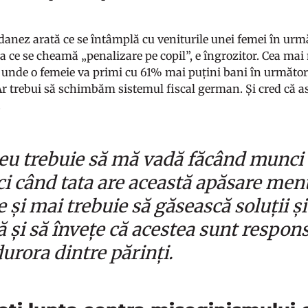
danez arată ce se întâmplă cu veniturile unei femei în urmă
ea ce se cheamă „penalizare pe copil”, e îngrozitor. Cea mai
unde o femeie va primi cu 61% mai puțini bani în următori
Ar trebui să schimbăm sistemul fiscal german. Și cred că ast
.
eu trebuie să mă vadă făcând munci 
ci când tata are această apăsare ment
 și mai trebuie să găsească soluții și
ă și să învețe că acestea sunt respons
rora dintre părinți.