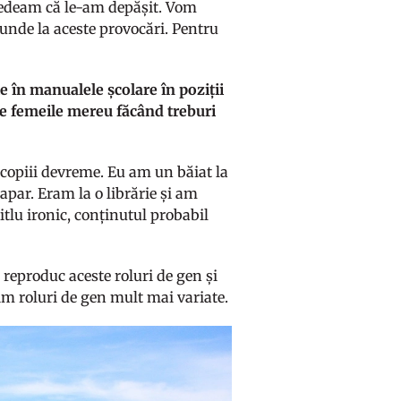
 credeam că le-am depășit. Vom
unde la aceste provocări. Pentru
e în manualele școlare în poziții
ede femeile mereu făcând treburi
copiii devreme. Eu am un băiat la
apar. Eram la o librărie și am
titlu ironic, conținutul probabil
e reproduc aceste roluri de gen și
erim roluri de gen mult mai variate.