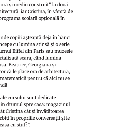
tură și mediu construit” la două
itectură, iar Cristina, în vârstă de
n programa școlară opțională în
 unde copiii așteaptă deja în bănci
începe cu lumina stinsă și o serie
urnul Eiffel din Paris sau muzeele
talizată seara, când lumina
asa. Beatrice, Georgiana și
or că le place ora de arhitectură,
a matematicii pentru că aici nu se
undă.
 ale cursului sunt dedicate
le din drumul spre casă: magazinul
ât Cristina cât și învățătoarea
iți în propriile conversații și le
casa cu stuf?”.