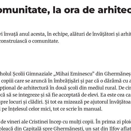
munitate, la ora de arhite
 învață anul acesta, în echipe, alături de învățători și arhi
 construiască o comunitate.
 holul Școlii Gimnaziale „Mihai Eminescu” din Ghermăneșt
 copiii care se aruncă în îmbrățișări și par că o dărâmă cu 
țional de arhitectură în două școli din mediul rural. De ci
că să se integreze și să fie acceptată de elevi. Ea este cea c
pre locuri și clădiri. Și tot ea mizează pe ajutorul învățăt
 pe înțelesul celor mici, tot ce scrie în manual.
de vineri ale Cristinei încep cu mulți copii. În prima zi plo
pleacă din Capitală spre Ghermănești, un sat din Ilfov afla