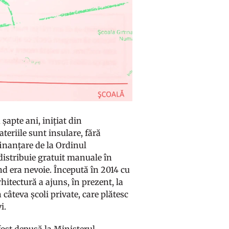
șapte ani, inițiat din
teriile sunt insulare, fără
 finanțare de la Ordinul
 distribuie gratuit manuale în
ând era nevoie. Începută în 2014 cu
rhitectură a ajuns, în prezent, la
n câteva școli private, care plătesc
i.