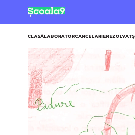
CLASĂ
LABORATOR
CANCELARIE
REZOLVAT
Ș