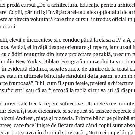
Aici predă cursul „De-a arhitectura. Educație pentru arhitec
re. Copiii, părinții și învățătoarele au ales opționalul de arh
este arhitecta voluntară care ține cursul introdus oficial î
nci ani.
olii, elevii o încercuiesc și o conduc până la clasa a IV-a A,
ora. Astăzi, ei învăță despre orientare și repere, iar cursul 
 cu clădiri renumite din lume proiectate pe tablă, precum t
 din New York și Biblao. Fotografia muzeului Luvru, imor
în evidență clădirea, scoate sunete de uimire de la toată cl
e stau în ultimele bănci ale rândului de la geam, spun în c
arte frumoasă”. Bibi, cum îi spun fetele, preferă arhitectur
suficient” sau că va fi scoasă la tablă și nu va ști să răsp
e universale trec la repere subiective. Ultimele zece minute
iar elevii își scot creioanele și se apucă să traseze repere
blocul Andreei, piața și pizzeria. Printre bănci se plimbă at
eeș, care face liniște de fiecare dată când copiii sunt absorb
e ar putea avea în drumul spre casă: „Nu treci tu pe lângă 