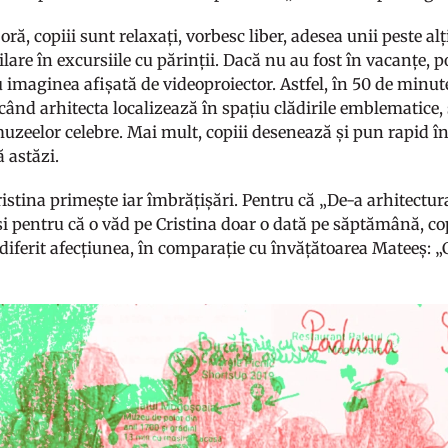
oră, copiii sunt relaxați, vorbesc liber, adesea unii peste alți
ilare în excursiile cu părinții. Dacă nu au fost în vacanțe, p
 imaginea afișată de videoproiector. Astfel, în 50 de minut
când arhitecta localizează în spațiu clădirile emblematice, ș
muzeelor celebre. Mai mult, copiii desenează și pun rapid în
 astăzi.
ristina primește iar îmbrățișări. Pentru că „De-a arhitectur
i pentru că o văd pe Cristina doar o dată pe săptămână, copi
diferit afecțiunea, în comparație cu învățătoarea Mateeș: „