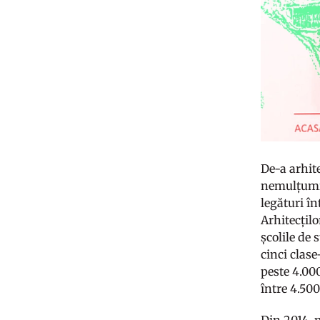
De-a arhite
nemulțumire
legături în
Arhitecțilo
școlile de 
cinci clase
peste 4.000
între 4.500