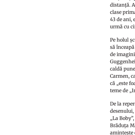
distanță. 
clase prima
43 de ani, 
urmă cu ci
Pe holul șc
să înceapă 
de imagini
Guggenheim
caldă pune 
Carmen, car
că „este fo
teme de „In
De la reper
desenului, 
„La Boby”, 
Brăduța Mat
amintește c