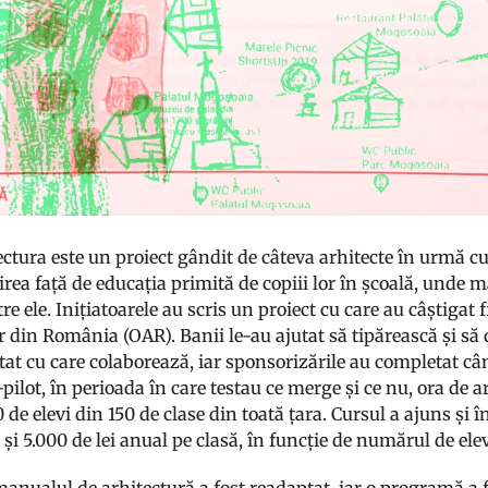
ctura este un proiect gândit de câteva arhitecte în urmă cu 
a față de educația primită de copiii lor în școală, unde ma
tre ele. Inițiatoarele au scris un proiect cu care au câștigat
r din România (OAR). Banii le-au ajutat să tipărească și să
stat cu care colaborează, iar sponsorizările au completat c
-pilot, în perioada în care testau ce merge și ce nu, ora de a
 de elevi din 150 de clase din toată țara. Cursul a ajuns și î
 și 5.000 de lei anual pe clasă, în funcție de numărul de elev