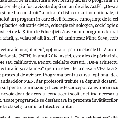
manualul de arhitectură a fost readaptat, iar o programă a 
aționale și a fost avizată după un an de zile. Astfel, „De-a
 și mediu construit” a intrat în lista cursurilor opționale, 
adică un program în care elevii folosesc cunoștințe de la ce
te plastice, educație civică, educație tehnologică, sociologie ș
oși cei de la Științele Educației că aveau un program de ma
rin afară, și voiau să aibă și ei”, își amintește Mina Sava, c
tectura în orașul meu”, opționalul pentru clasele III-V, are
aționale (MEN) în anul 2014. Astfel, este ales de părinți și es
e sau calificative. Pentru celelalte cursuri, „De-a arhitectur
ectura în școala mea” (pentru elevi de la clasa a VI-a la a X
 procesul de avizare. Programa pentru cursul opțional de cla
andardelor MEN, dar profesorii trebuie să depună dosarul c
rsul pentru gimnaziu și liceu este conceput ca extracurricu
re nevoie doar de acordul conducerii școlii, nefiind necesar
. Toate programele se desfășoară în prezența învățătorilor 
de la clase) și a unui arhitect voluntar.