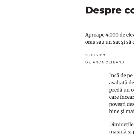
Despre co
Aproape 4.000 de elevi
oraș sau un sat și să
16.10.2019
DE ANCA OLTEANU
Încă de pe
asaltată de
predă un op
care încear
povești des
bine și mai
Diminețile 
mașină și 