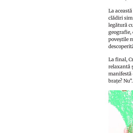
La această 
clădiri sim
legătură cu
geografie, 
poveștile 
descoperită
La final, C
relaxantă ș
manifestă 
brațe? Nu”.