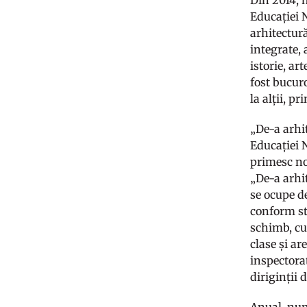
Din 2014, 
Educației N
arhitectură
integrate, 
istorie, ar
fost bucur
la alții, p
„De-a arhi
Educației N
primesc not
„De-a arhit
se ocupe de
conform st
schimb, cu
clase și a
inspectorat
diriginții 