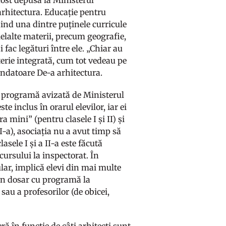
fost depusă la Ministerul
 arhitectura. Educație pentru
fiind una dintre puținele curricule
lelalte materii, precum geografie,
i fac legături între ele. „Chiar au
terie integrată, cum tot vedeau pe
ofondatoare De-a arhitectura.
 o programă avizată de Ministerul
te inclus în orarul elevilor, iar ei
a mini” (pentru clasele I și II) și
I-a), asociația nu a avut timp să
sele I și a II-a este făcută
ursului la inspectorat. În
lar, implică elevi din mai multe
 un dosar cu programă la
sau a profesorilor (de obicei,