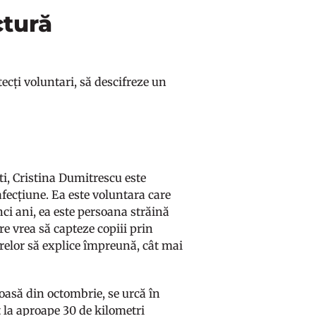
ctură
tecți voluntari, să descifreze un
i, Cristina Dumitrescu este
afecțiune. Ea este voluntara care
nci ani, ea este persoana străină
are vrea să capteze copiii prin
oarelor să explice împreună, cât mai
ioasă din octombrie, se urcă în
t la aproape 30 de kilometri