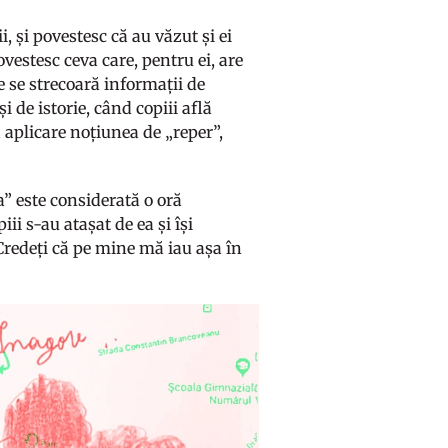
i, și povestesc că au văzut și ei
ovestesc ceva care, pentru ei, are
e se strecoară informații de
i de istorie, când copiii află
 aplicare noțiunea de „reper”,
a” este considerată o oră
ii s-au atașat de ea și își
Credeți că pe mine mă iau așa în