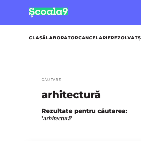
CLASĂ
LABORATOR
CANCELARIE
REZOLVAT
Ș
CĂUTARE
arhitectură
Rezultate pentru căutarea:
'
'
arhitectură