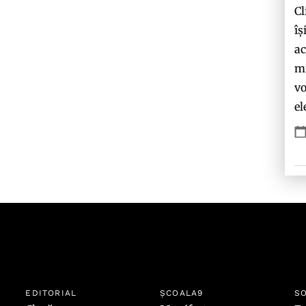
Cl
îș
ac
mi
vo
el
EDITORIAL
ȘCOALA9
SO