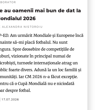
ABORATOR
e au oamenii mai bun de dat la
ondialul 2026
E ALEXANDRA NISTOROIU
-ED. Am urmărit Mondiale și Europene încă
nainte să-mi placă fotbalul. Nu sunt
ngura. Spre deosebire de competițiile de
uburi, vizionate în principal numai de
crobiști, turneele internaționale atrag un
blic foarte divers. Adună la un loc familii și
munități. Iar CM 2026 n-a făcut excepție.
ntru că o Cupă Mondială nu e niciodată
ar despre fotbal.
17.07.2026