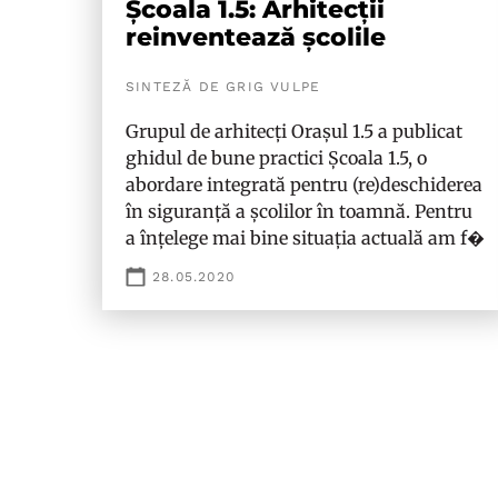
Școala 1.5: Arhitecții
reinventează școlile
SINTEZĂ DE GRIG VULPE
Grupul de arhitecți Orașul 1.5 a publicat
ghidul de bune practici Școala 1.5, o
abordare integrată pentru (re)deschiderea
în siguranță a școlilor în toamnă. Pentru
a înțelege mai bine situația actuală am f�
28.05.2020