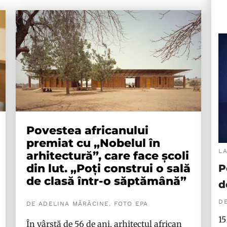
Povestea africanului
premiat cu „Nobelul în
L
arhitectură”, care face școli
din lut. „Poți construi o sală
P
de clasă într-o săptămână”
d
DE
DE ADELINA MĂRĂCINE. FOTO EPA
15
În vârstă de 56 de ani, arhitectul african