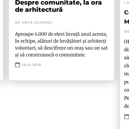
Despre comunitate, la ora
L
de arhitectură
C
M
DE ANCA OLTEANU
D
Aproape 4.000 de elevi învață anul acesta,
în echipe, alături de învățători și arhitecți
OP
voluntari, să descifreze un oraș sau un sat
di
și să construiască o comunitate.
si
cl
16.10.2019
mi
pu
co
Pe
do