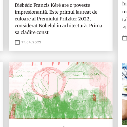
în
Diébédo Francis Kéré are o poveste
ma
impresionantă. Este primul laureat de
culoare al Premiului Pritzker 2022,
ta
considerat Nobelul în arhitectură. Prima
F
sa clădire const
17.04.2022