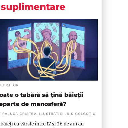
suplimentare
ABORATOR
oate o tabără să țină băieții
eparte de manosferă?
 RALUCA CRISTEA, ILUSTRAȚIE: IRIS GOLGOȚIU
 băieți cu vârste între 17 și 26 de ani au