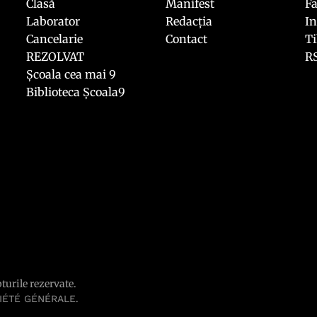
Clasă
Manifest
F
Laborator
Redacția
I
Cancelarie
Contact
T
REZOLVAT
R
Școala cea mai 9
Biblioteca Școala9
pturile rezervate.
.
IÉTÉ GÉNÉRALE