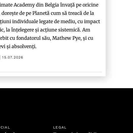
imate Academy din Belgia învață pe oricine
i dorește de pe Planetă cum să treacă de la
țiuni individuale legate de mediu, cu impact
c, la înțelegere și acțiune sistemică. Am
rbit cu fondatorul său, Mathew Pye, și cu
evi și absolvenți.
15.07.2026
CIAL
LEGAL