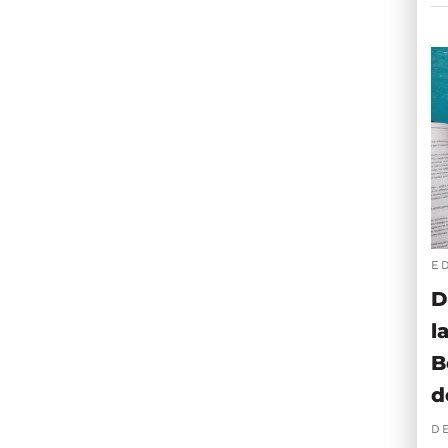
E
D
l
B
d
D