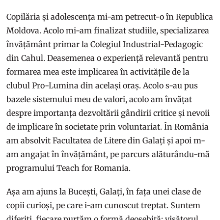
Copilăria și adolescența mi-am petrecut-o în Republica
Moldova. Acolo mi-am finalizat studiile, specializarea
învățământ primar la Colegiul Industrial-Pedagogic
din Cahul. Deasemenea o experiență relevantă pentru
formarea mea este implicarea în activitățile de la
clubul Pro-Lumina din același oraș. Acolo s-au pus
bazele sistemului meu de valori, acolo am învățat
despre importanța dezvoltării gândirii critice și nevoii
de implicare în societate prin voluntariat. În România
am absolvit Facultatea de Litere din Galați și apoi m-
am angajat în învățământ, pe parcurs alăturându-mă
programului Teach for Romania.
Așa am ajuns la Bucești, Galați, în fața unei clase de
copii curioși, pe care i-am cunoscut treptat. Suntem
diferiți, fiecare purtăm o formă deosebită: visătorul,