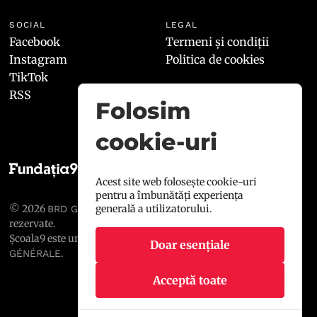
SOCIAL
LEGAL
Facebook
Termeni și condiții
Instagram
Politica de cookies
TikTok
RSS
Folosim
cookie-uri
Acest site web folosește cookie-uri
pentru a îmbunătăți experiența
© 2026
, toate drepturile
generală a utilizatorului.
BRD GROUPE SOCIÉTÉ GÉNÉRALE
rezervate.
Școala9 este un proiect susținut de
BRD GROUPE SOCIÉTÉ
Doar esențiale
.
GÉNÉRALE
Acceptă toate