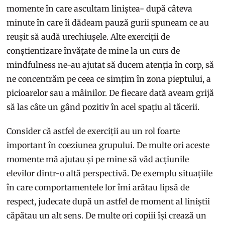
momente în care ascultam liniștea- după câteva
minute în care îi dădeam pauză gurii spuneam ce au
reușit să audă urechiușele. Alte exerciții de
conștientizare învățate de mine la un curs de
mindfulness ne-au ajutat să ducem atenția în corp, să
ne concentrăm pe ceea ce simțim în zona pieptului, a
picioarelor sau a mâinilor. De fiecare dată aveam grijă
să las câte un gând pozitiv în acel spațiu al tăcerii.
Consider că astfel de exerciții au un rol foarte
important în coeziunea grupului. De multe ori aceste
momente mă ajutau și pe mine să văd acțiunile
elevilor dintr-o altă perspectivă. De exemplu situațiile
în care comportamentele lor îmi arătau lipsă de
respect, judecate după un astfel de moment al liniștii
căpătau un alt sens. De multe ori copiii își crează un