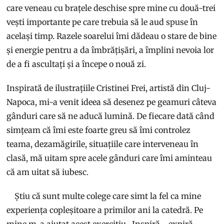
care veneau cu brațele deschise spre mine cu două-trei
vești importante pe care trebuia să le aud spuse în
același timp. Razele soarelui îmi dădeau o stare de bine
și energie pentru a da îmbrățișări, a împlini nevoia lor
de a fi ascultați și a începe o nouă zi.
Inspirată de ilustrațiile Cristinei Frei, artistă din Cluj-
Napoca, mi-a venit ideea să desenez pe geamuri câteva
gânduri care să ne aducă lumină. De fiecare dată când
simțeam că îmi este foarte greu să îmi controlez
teama, dezamăgirile, situațiile care interveneau în
clasă, mă uitam spre acele gânduri care îmi aminteau
că am uitat să iubesc.
Știu că sunt multe colege care simt la fel ca mine
experiența copleșitoare a primilor ani la catedră. Pe