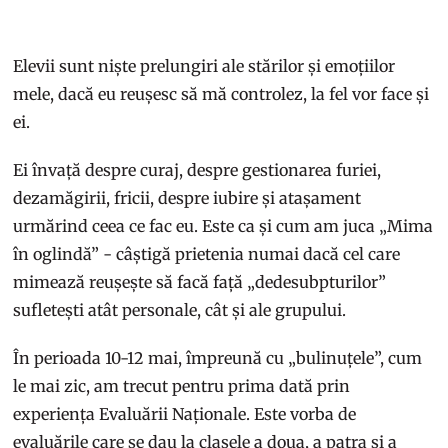
Elevii sunt niște prelungiri ale stărilor și emoțiilor
mele, dacă eu reușesc să mă controlez, la fel vor face și
ei.
Ei învață despre curaj, despre gestionarea furiei,
dezamăgirii, fricii, despre iubire și atașament
urmărind ceea ce fac eu. Este ca și cum am juca „Mima
în oglindă” - câștigă prietenia numai dacă cel care
mimează reușește să facă față „dedesubpturilor”
sufletești atât personale, cât și ale grupului.
În perioada 10-12 mai, împreună cu „bulinuțele”, cum
le mai zic, am trecut pentru prima dată prin
experiența Evaluării Naționale. Este vorba de
evaluările care se dau la clasele a doua, a patra și a