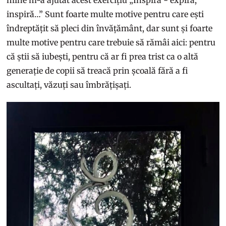
mine m-a ajutat acest exercițiu „Inspiră - expiră,
inspiră…” Sunt foarte multe motive pentru care ești
îndreptățit să pleci din învățământ, dar sunt și foarte
multe motive pentru care trebuie să rămâi aici: pentru
că știi să iubești, pentru că ar fi prea trist ca o altă
generație de copii să treacă prin școală fără a fi
ascultați, văzuți sau îmbrățișați.