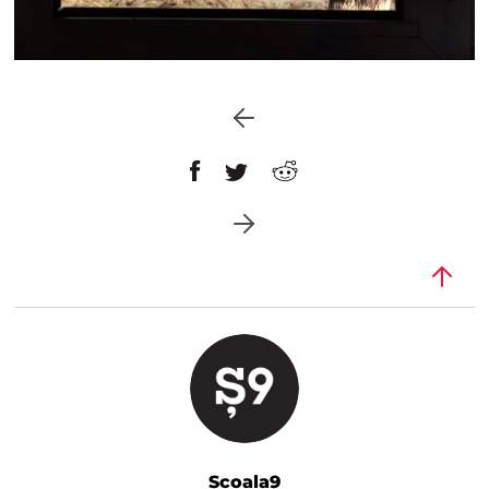
Școala9