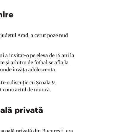
nire
 județul Arad, a cerut poze nud
.
 a invitat-o pe eleva de 16 ani la
e și arbitru de fotbal se afla la
sa unde învăța adolescenta.
ntr-o discuție cu Școala 9,
cut contractul de muncă.
oală privată
 școală privată din București, era