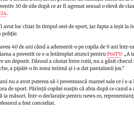
ventiv 30 de zile după ce ar fi agresat sexual o elevă de clasa
i24
.
i avut loc chiar în timpul orei de sport, iar fapta a ieșit l
 poliţie.
 avea 40 de ani când a ademenit-o pe copila de 9 ani într-u
Mama a povestit ce s-a întâmplat atunci pentru
ProTV
: „A 
e un depozit. Dânsul a căutat între cutii, nu a găsit checul ș
che, a pipăit-o în zona intimă și i-a dat pantalonii jos.”
 ani nu a avut puterea să-i povestească mamei sale ce i s-a
ra de sport. Părinții copilei susțin că abia după ce cazul a 
ă ia măsuri. Într-o declarație pentru news.ro, reprezentanț
ofesorul a fost concediat.