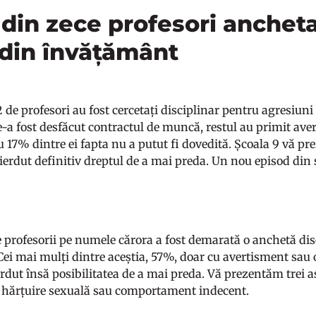
din zece profesori anchetaț
 din învățământ
92 de profesori au fost cercetați disciplinar pentru agresi
e-a fost desfăcut contractul de muncă, restul au primit ave
tru 17% dintre ei fapta nu a putut fi dovedită. Școala 9 vă p
ierdut definitiv dreptul de a mai preda. Un nou episod din s
E
 profesorii pe numele cărora a fost demarată o anchetă disci
 Cei mai mulți dintre aceștia, 57%, doar cu avertisment sau 
erdut însă posibilitatea de a mai preda. Vă prezentăm trei as
 hărțuire sexuală sau comportament indecent.