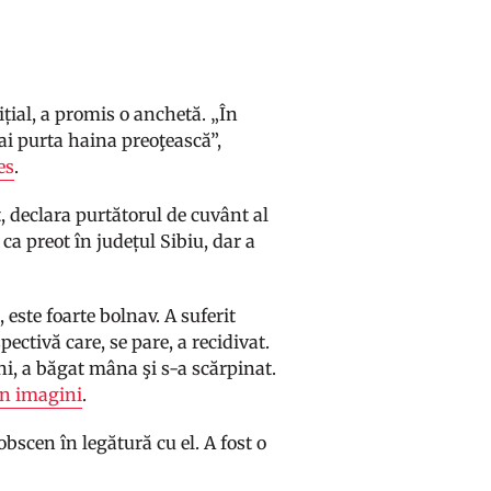
t
ițial, a promis o anchetă. „În
mai purta haina preoţească”,
es
.
, declara purtătorul de cuvânt al
ca preot în județul Sibiu, dar a
este foarte bolnav. A suferit
ectivă care, se pare, a recidivat.
i, a băgat mâna şi s-a scărpinat.
în imagini
.
bscen în legătură cu el. A fost o