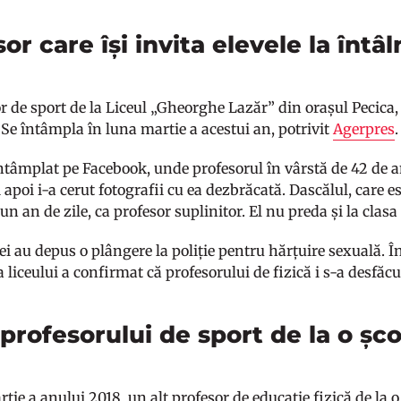
or care își invita elevele la întâl
r de sport de la Liceul „Gheorghe Lazăr” din orașul Pecica,
 Se întâmpla în luna martie a acestui an, potrivit
Agerpres
ntâmplat pe Facebook, unde profesorul în vârstă de 42 de ani
i apoi i-a cerut fotografii cu ea dezbrăcată. Dascălul, care est
un an de zile, ca profesor suplinitor. El nu preda și la cla
tei au depus o plângere la poliție pentru hărțuire sexuală. Î
 liceului a confirmat că profesorului de fizică i s-a desfă
profesorului de sport de la o șc
tie a anului 2018, un alt profesor de educație fizică de la o