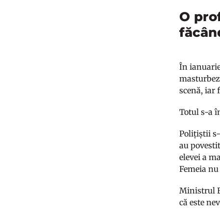
O pro
făcân
În ianuarie
masturbeze 
scenă, iar 
Totul s-a î
Polițiștii 
au povestit
elevei a m
Femeia nu a
Ministrul E
că este ne