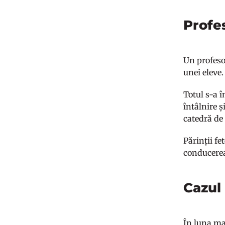
Profes
Un profeso
unei eleve.
Totul s-a î
întâlnire ș
catedră de 
Părinții fe
conducerea
Cazul 
În luna mar