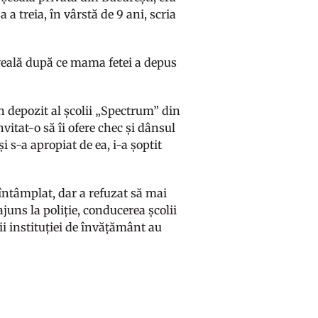
 a treia, în vârstă de 9 ani, scria
a iveală după ce mama fetei a depus
n depozit al școlii „Spectrum” din
invitat-o să îi ofere chec și dânsul
i s-a apropiat de ea, i-a șoptit
 întâmplat, dar a refuzat să mai
ajuns la poliție, conducerea școlii
ii instituției de învățământ au