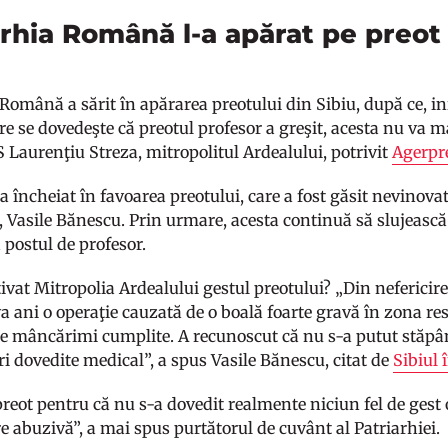
arhia Română l-a apărat pe preo
Română a sărit în apărarea preotului din Sibiu, după ce, in
re se dovedeşte că preotul profesor a greşit, acesta nu va 
S Laurenţiu Streza, mitropolitul Ardealului, potrivit
Agerpr
 încheiat în favoarea preotului, care a fost găsit nevinovat
, Vasile Bănescu. Prin urmare, acesta continuă să slujească 
 postul de profesor.
at Mitropolia Ardealului gestul preotului? „Din nefericire, 
 ani o operaţie cauzată de o boală foarte gravă în zona resp
te mâncărimi cumplite. A recunoscut că nu s-a putut stăpân
ri dovedite medical”, a spus Vasile Bănescu, citat de
Sibiul 
eot pentru că nu s-a dovedit realmente niciun fel de gest o
re abuzivă”, a mai spus purtătorul de cuvânt al Patriarhiei.