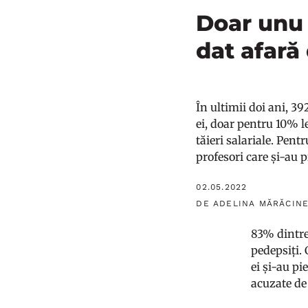
Doar unu 
dat afară
În ultimii doi ani, 3
ei, doar pentru 10% l
tăieri salariale. Pen
profesori care și-au p
02.05.2022
DE ADELINA MĂRĂCIN
83% dintre
pedepsiți.
ei și-au pi
acuzate de