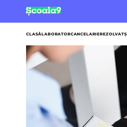
CLASĂ
LABORATOR
CANCELARIE
REZOLVAT
Ș