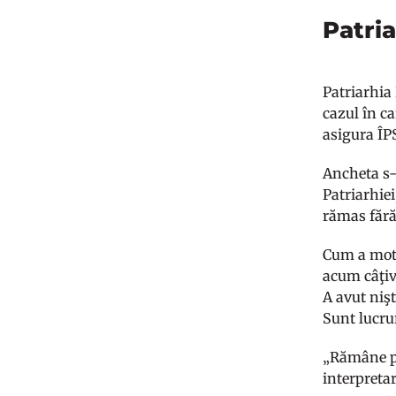
Patri
Patriarhia 
cazul în ca
asigura ÎP
Ancheta s-a
Patriarhiei
rămas fără
Cum a motiv
acum câţiva
A avut niş
Sunt lucru
„Rămâne pr
interpreta