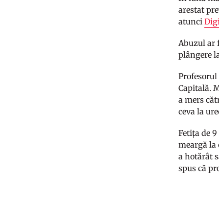
arestat pre
atunci
Dig
Abuzul ar f
plângere la
Profesorul
Capitală. 
a mers cătr
ceva la ure
Fetița de 9
meargă la o
a hotărât s
spus că pr