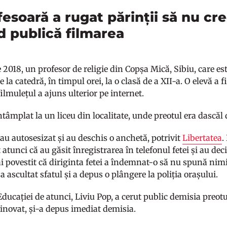
fesoară a rugat părinții să nu cr
d publică filmarea
 2018, un profesor de religie din Copșa Mică, Sibiu, care est
la catedră, în timpul orei, la o clasă de a XII-a. O elevă a 
filmulețul a ajuns ulterior pe internet.
ntâmplat la un liceu din localitate, unde preotul era dascăl
s-au autosesizat și au deschis o anchetă, potrivit
Libertatea
.
 atunci că au găsit înregistrarea în telefonul fetei și au d
ai povestit că diriginta fetei a îndemnat-o să nu spună nim
 ascultat sfatul și a depus o plângere la poliția orașului.
ducației de atunci, Liviu Pop, a cerut public demisia preotu
vinovat, și-a depus imediat demisia.