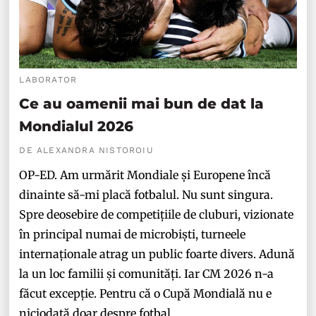
LABORATOR
Ce au oamenii mai bun de dat la
Mondialul 2026
DE ALEXANDRA NISTOROIU
OP-ED. Am urmărit Mondiale și Europene încă
dinainte să-mi placă fotbalul. Nu sunt singura.
Spre deosebire de competițiile de cluburi, vizionate
în principal numai de microbiști, turneele
internaționale atrag un public foarte divers. Adună
la un loc familii și comunități. Iar CM 2026 n-a
făcut excepție. Pentru că o Cupă Mondială nu e
niciodată doar despre fotbal.