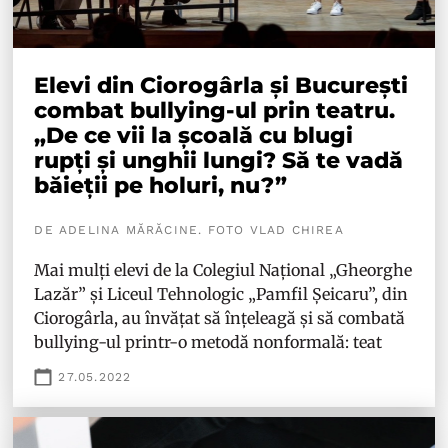
Elevi din Ciorogârla și București
combat bullying-ul prin teatru.
„De ce vii la școală cu blugi
rupți și unghii lungi? Să te vadă
băieții pe holuri, nu?”
DE ADELINA MĂRĂCINE. FOTO VLAD CHIREA
Mai mulți elevi de la Colegiul Național „Gheorghe
Lazăr” și Liceul Tehnologic „Pamfil Șeicaru”, din
Ciorogârla, au învățat să înțeleagă și să combată
bullying-ul printr-o metodă nonformală: teat
27.05.2022