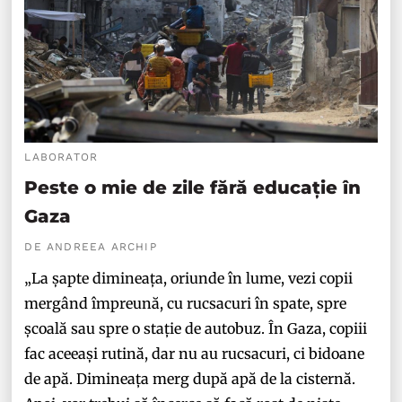
LABORATOR
Peste o mie de zile fără educație în
Gaza
DE ANDREEA ARCHIP
„La șapte dimineața, oriunde în lume, vezi copii
mergând împreună, cu rucsacuri în spate, spre
școală sau spre o stație de autobuz. În Gaza, copiii
fac aceeași rutină, dar nu au rucsacuri, ci bidoane
de apă. Dimineața merg după apă de la cisternă.