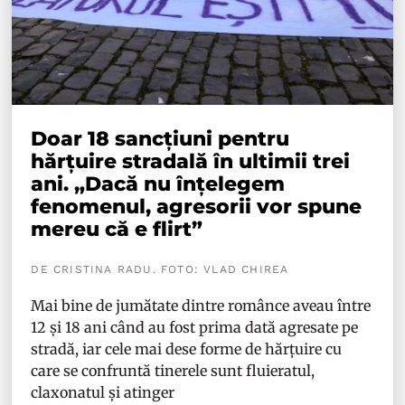
Doar 18 sancțiuni pentru
hărțuire stradală în ultimii trei
ani. „Dacă nu înțelegem
fenomenul, agresorii vor spune
mereu că e flirt”
DE CRISTINA RADU. FOTO: VLAD CHIREA
Mai bine de jumătate dintre românce aveau între
12 și 18 ani când au fost prima dată agresate pe
stradă, iar cele mai dese forme de hărțuire cu
care se confruntă tinerele sunt fluieratul,
claxonatul și atinger