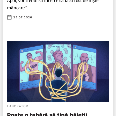
Apoi, vor trebui să încerce să facă rost de niște
mâncare.”
22.07.2026
LABORATOR
Poate o tabără să țină băieții