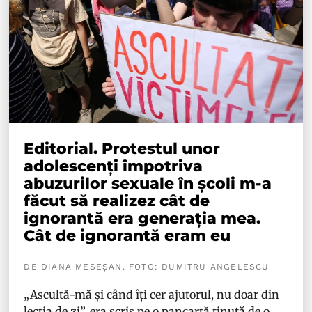
Editorial. Protestul unor
adolescenți împotriva
abuzurilor sexuale în școli m-a
făcut să realizez cât de
ignorantă era generația mea.
Cât de ignorantă eram eu
DE DIANA MESEȘAN. FOTO: DUMITRU ANGELESCU
„Ascultă-mă și când îți cer ajutorul, nu doar din
lecția de zi”, era scris pe o pancartă ținută de o