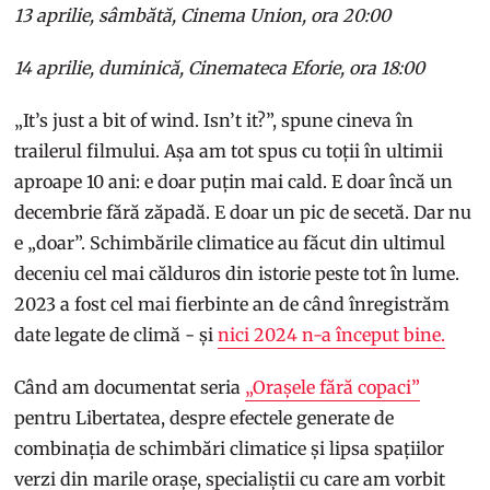
13 aprilie, sâmbătă, Cinema Union, ora 20:00
14 aprilie, duminică, Cinemateca Eforie, ora 18:00
„It’s just a bit of wind. Isn’t it?”, spune cineva în
trailerul filmului. Așa am tot spus cu toții în ultimii
aproape 10 ani: e doar puțin mai cald. E doar încă un
decembrie fără zăpadă. E doar un pic de secetă. Dar nu
e „doar”. Schimbările climatice au făcut din ultimul
deceniu cel mai călduros din istorie peste tot în lume.
2023 a fost cel mai fierbinte an de când înregistrăm
date legate de climă - și
nici 2024 n-a început bine.
Când am documentat seria
„Orașele fără copaci”
pentru Libertatea, despre efectele generate de
combinația de schimbări climatice și lipsa spațiilor
verzi din marile orașe, specialiștii cu care am vorbit