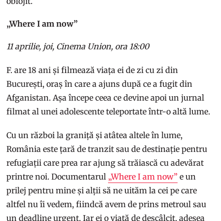
oblojit.
„Where I am now”
11 aprilie, joi, Cinema Union, ora 18:00
F. are 18 ani și filmează viața ei de zi cu zi din
București, oraș în care a ajuns după ce a fugit din
Afganistan. Așa începe ceea ce devine apoi un jurnal
filmat al unei adolescente teleportate într-o altă lume.
Cu un război la graniță și atâtea altele în lume,
România este țară de tranzit sau de destinație pentru
refugiații care prea rar ajung să trăiască cu adevărat
printre noi. Documentarul
„Where I am now”
e un
prilej pentru mine și alții să ne uităm la cei pe care
altfel nu îi vedem, fiindcă avem de prins metroul sau
un deadline urgent. Iar ei o viață de descâlcit, adesea