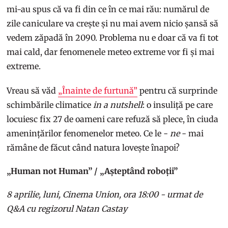
mi-au spus că va fi din ce în ce mai rău: numărul de
zile caniculare va crește și nu mai avem nicio șansă să
vedem zăpadă în 2090. Problema nu e doar că va fi tot
mai cald, dar fenomenele meteo extreme vor fi și mai
extreme.
Vreau să văd
„Înainte de furtună”
pentru că surprinde
schimbările climatice
in a nutshell
: o insuliță pe care
locuiesc fix 27 de oameni care refuză să plece, în ciuda
amenințărilor fenomenelor meteo. Ce le -
ne
- mai
rămâne de făcut când natura lovește înapoi?
„Human not Human” / „Așteptând roboții”
8 aprilie, luni, Cinema Union, ora 18:00 - urmat de
Q&A cu regizorul Natan Castay