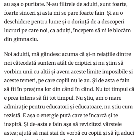
au așa o puritate. N-au filtrele de adulți, sunt foarte,
foarte sinceri și asta mi se pare foarte fain. Și au o
deschidere pentru lume și o dorință de a descoperi
lucruri pe care noi, ca adulți, începem să ni le blocăm
din gimnaziu.
Noi adulții, mă gândesc acuma că și-n relațiile dintre
noi câteodată suntem atât de criptici și nu știm să
vorbim unii cu alții și avem aceste limite imposibile și
aceste temeri, pe care copiii nu le au. Și de asta e fain
să fii în preajma lor din când în când. Nu tot timpul că
e prea intens să fii tot timpul. Nu știu, am o mare
admirație pentru educatori și educatoare, nu știu cum
rezistă. E așa o energie pură care te încarcă și te
inspiră. Și de-asta e fain așa să revizitezi vârstele
astea; ajută să mai stai de vorbă cu copiii și să îți aduci