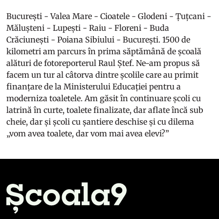
București - Valea Mare - Cioatele - Glodeni - Țuțcani -
Mălușteni - Lupești - Raiu - Floreni - Buda
Crăciunești - Poiana Sibiului - București. 1500 de
kilometri am parcurs în prima săptămână de școală
alături de fotoreporterul Raul Ștef. Ne-am propus să
facem un tur al câtorva dintre școlile care au primit
finanțare de la Ministerului Educației pentru a
moderniza toaletele. Am găsit în continuare școli cu
latrină în curte, toalete finalizate, dar aflate încă sub
cheie, dar și școli cu șantiere deschise și cu dilema
„vom avea toalete, dar vom mai avea elevi?”