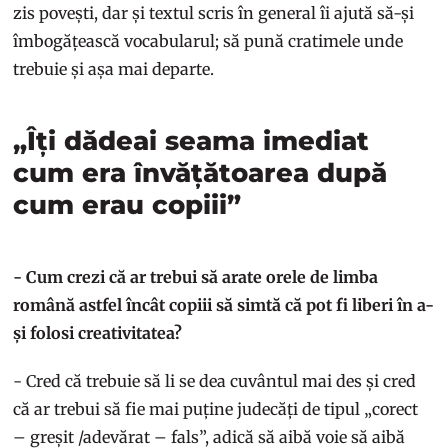
zis povești, dar și textul scris în general îi ajută să-și
îmbogățească vocabularul; să pună cratimele unde
trebuie și așa mai departe.
„Îți dădeai seama imediat
cum era învățătoarea după
cum erau copiii”
- Cum crezi că ar trebui să arate orele de limba
română astfel încât copiii să simtă că pot fi liberi în a-
și folosi creativitatea?
- Cred că trebuie să li se dea cuvântul mai des și cred
că ar trebui să fie mai puține judecăți de tipul „corect
– greșit /adevărat – fals”, adică să aibă voie să aibă