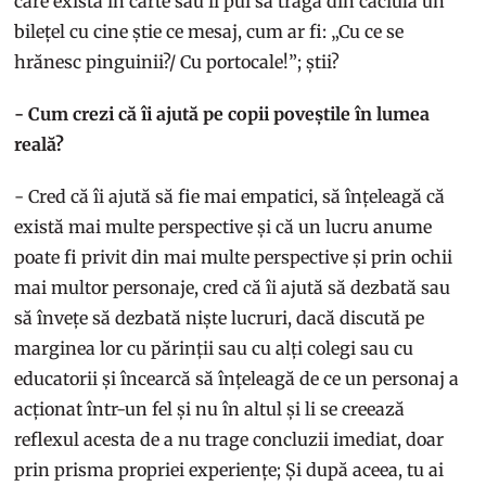
care există în carte sau îi pui să tragă din căciulă un
bilețel cu cine știe ce mesaj, cum ar fi: „Cu ce se
hrănesc pinguinii?/ Cu portocale!”; știi?
- Cum crezi că îi ajută pe copii poveștile în lumea
reală?
- Cred că îi ajută să fie mai empatici, să înțeleagă că
există mai multe perspective și că un lucru anume
poate fi privit din mai multe perspective și prin ochii
mai multor personaje, cred că îi ajută să dezbată sau
să învețe să dezbată niște lucruri, dacă discută pe
marginea lor cu părinții sau cu alți colegi sau cu
educatorii și încearcă să înțeleagă de ce un personaj a
acționat într-un fel și nu în altul și li se creează
reflexul acesta de a nu trage concluzii imediat, doar
prin prisma propriei experiențe; Și după aceea, tu ai