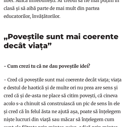
liber. Adică înnebunești. Ar trebui să fie mai puțini în
clasă și să aibă parte de mai mult din partea
educatorilor, învățătorilor.
„Poveștile sunt mai coerente
decât viața”
- Cum crezi tu că ne dau poveștile idei?
- Cred că poveștile sunt mai coerente decât viața; viața
e destul de haotică și de multe ori nu prea are sens și
cred că și de-asta ne place să citim povești, că cineva
acolo s-a chinuit să construiască un pic de sens în ele
și cred că în felul ăsta ne ajută așa, poate să înțelegem
niște lucruri din viață sau măcar să înțelegem cum