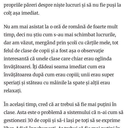
propriile păreri despre niște lucruri și să nu fie puși la
colț așa imediat.
Nu am mai asistat la o oră de română de foarte mult
timp, deci nu știu cum s-au mai schimbat lucrurile,
dar am văzut, mergând prin școli cu cărțile mele, tot
felul de clase de copii și a fost așa o observație
interesantă că unele clase care chiar erau oglinda
învățătoarei. Îți dădeai seama imediat cum era
învățătoarea după cum erau copiii; unii erau super
speriați și stăteau cu mâinile la spate și alții erau
relaxați.
În același timp, cred că ar trebui să fie mai puțini în
clase. Asta este o problemă a sistemului că n-ai cum să
gestionezi 30 de copii și să-i lași pe toți să se exprime