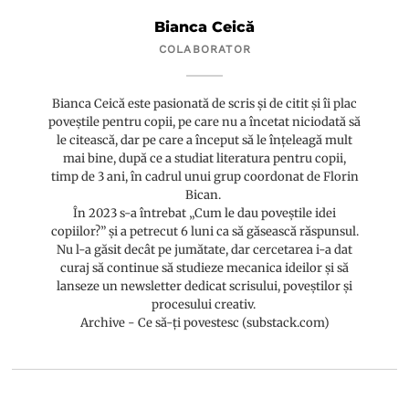
Bianca Ceică
COLABORATOR
Bianca Ceică este pasionată de scris și de citit și îi plac
poveștile pentru copii, pe care nu a încetat niciodată să
le citească, dar pe care a început să le înțeleagă mult
mai bine, după ce a studiat literatura pentru copii,
timp de 3 ani, în cadrul unui grup coordonat de Florin
Bican.
În 2023 s-a întrebat „Cum le dau poveștile idei
copiilor?” și a petrecut 6 luni ca să găsească răspunsul.
Nu l-a găsit decât pe jumătate, dar cercetarea i-a dat
curaj să continue să studieze mecanica ideilor și să
lanseze un newsletter dedicat scrisului, poveștilor și
procesului creativ.
Archive - Ce să-ți povestesc (substack.com)