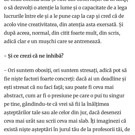
o să dezvolți o atenție la lume și o capacitate de a lega
lucrurile între ele și a le pune cap la cap și cred că de
acolo vine creativitatea, din atenția asta exersată. Și
după aceea, normal, din citit foarte mult, din scris,
adică clar e un mușchi care se antrenează.
- Și ce crezi că ne inhibă?
- Ori suntem obosiți, ori suntem stresați, adică pot să
fie niște factori foarte concreți: dacă ai un deadline și
ești stresat că nu faci față; sau poate fi ceva mai
abstract, cum ar fi o presiune pe care o pui tu singur
pe tine, gândindu-te că vrei să fii la înălțimea
așteptărilor tale sau ale celor din jur, dacă desenezi
ceva mai urât sau scrii ceva mai slab. Îți imaginezi că
există niște așteptări în jurul tău de la profesorii tăi, de