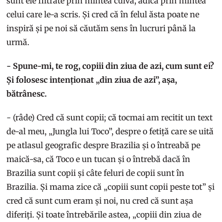
sunt ele filtrate prin mintea cuiva, adică prin mintea
celui care le-a scris. Și cred că în felul ăsta poate ne
inspiră și pe noi să căutăm sens în lucruri până la
urmă.
- Spune-mi, te rog, copiii din ziua de azi, cum sunt ei?
Și folosesc intenționat „din ziua de azi”, așa,
bătrânesc.
- (râde) Cred că sunt copii; că tocmai am recitit un text
de-al meu, „Jungla lui Toco”, despre o fetiță care se uită
pe atlasul geografic despre Brazilia și o întreabă pe
maică-sa, că Toco e un tucan și o întrebă dacă în
Brazilia sunt copii și câte feluri de copii sunt în
Brazilia. Și mama zice că „copiii sunt copii peste tot” și
cred că sunt cum eram și noi, nu cred că sunt așa
diferiți. Și toate întrebările astea, „copiii din ziua de