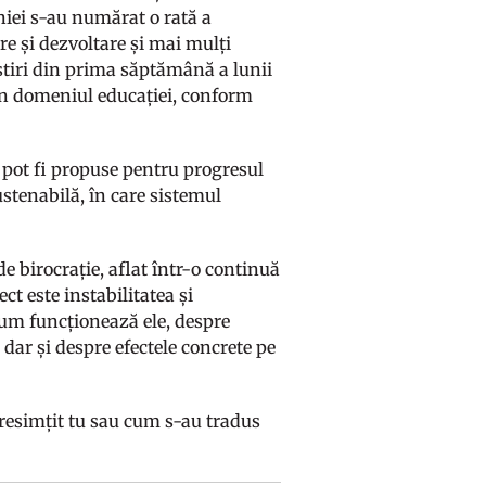
niei s-au numărat o rată a
e și dezvoltare și mai mulți
știri din prima săptămână a lunii
din domeniul educației, conform
 pot fi propuse pentru progresul
tenabilă, în care sistemul
e birocrație, aflat într-o continuă
ct este instabilitatea și
 cum funcționează ele, despre
 dar și despre efectele concrete pe
 resimțit tu sau cum s-au tradus