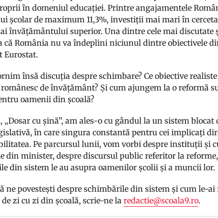
proprii în domeniul educației. Printre angajamentele Româ
i școlar de maximum 11,3%, investiții mai mari în cercetar
 ai învățământului superior. Una dintre cele mai discutate 
ea că România nu va îndeplini niciunul dintre obiectivele 
t Eurostat.
rnim însă discuția despre schimbare? Ce obiective realiste
 românesc de învățământ? Și cum ajungem la o reformă sus
entru oamenii din școală?
 „Dosar cu șină”, am ales-o cu gândul la un sistem blocat d
islativă, în care singura constantă pentru cei implicați dire
ilitatea. Pe parcursul lunii, vom vorbi despre instituții și
 din minister, despre discursul public referitor la reforme,
ile din sistem le au asupra oamenilor școlii și a muncii lor.
să ne povestești despre schimbările din sistem și cum le-ai
a de zi cu zi din școală, scrie-ne la
redactie@scoala9.ro
.