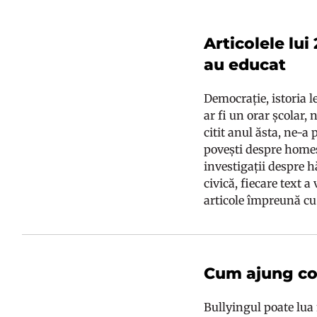
Articolele lui
au educat
Democrație, istoria 
ar fi un orar școlar,
citit anul ăsta, ne-a
povești despre homes
investigații despre 
civică, fiecare text a
articole împreună cu 
Cum ajung copi
Bullyingul poate lua 