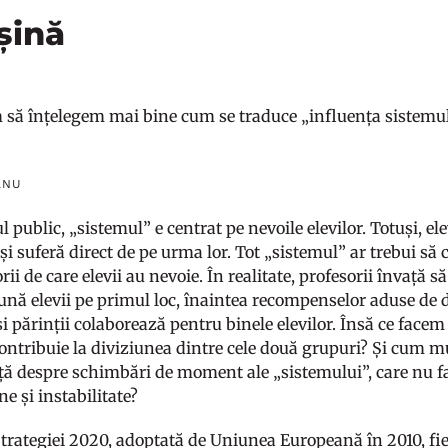
șină
să înțelegem mai bine cum se traduce „influența sistemului”
ANU
l public, „sistemul” e centrat pe nevoile elevilor. Totuși, el
i suferă direct de pe urma lor. Tot „sistemul” ar trebui să c
rii de care elevii au nevoie. În realitate, profesorii învață
pună elevii pe primul loc, înaintea recompenselor aduse de d
și părinții colaborează pentru binele elevilor. Însă ce facem
contribuie la diviziunea dintre cele două grupuri? Și cum m
ță despre schimbări de moment ale „sistemului”, care nu fa
ne și instabilitate?
Strategiei 2020, adoptată de Uniunea Europeană în 2010, fie