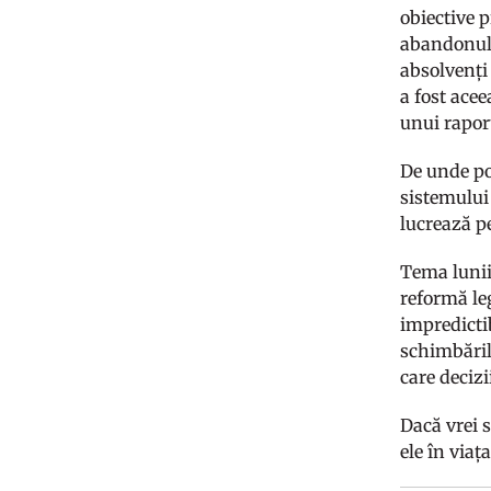
obiective 
abandonulu
absolvenți
a fost ace
unui rapor
De unde po
sistemului
lucrează p
Tema lunii,
reformă leg
impredictib
schimbările
care decizi
Dacă vrei 
ele în viaț