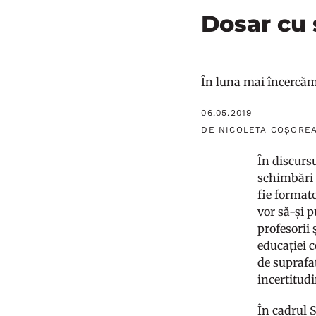
Dosar cu 
În luna mai încercăm 
06.05.2019
DE NICOLETA COȘORE
În discursu
schimbări ș
fie formato
vor să-și 
profesorii 
educației 
de suprafa
incertitudi
În cadrul 