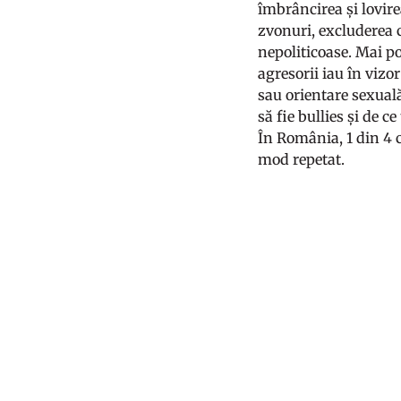
îmbrâncirea și lovirea
zvonuri, excluderea c
nepoliticoase. Mai p
agresorii iau în vizo
sau orientare sexuală
să fie bullies și de 
În România, 1 din 4 c
mod repetat.