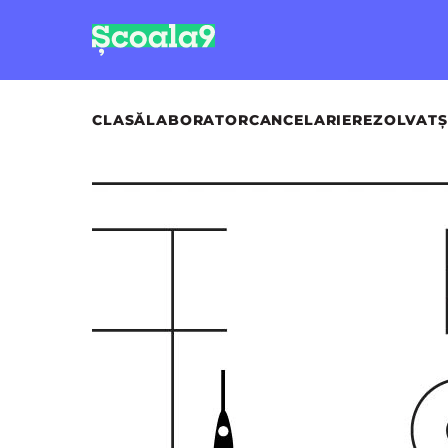
CLASĂ
LABORATOR
CANCELARIE
REZOLVAT
Ș