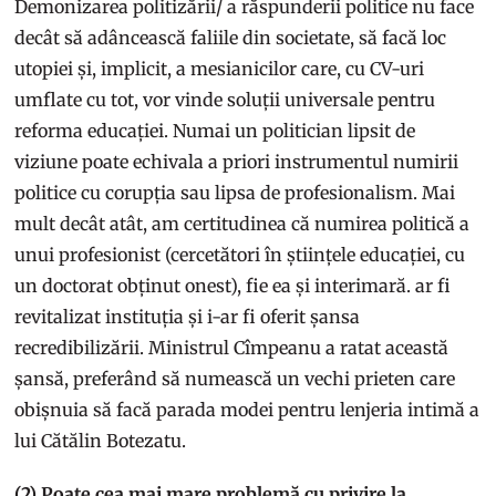
Demonizarea politizării/ a răspunderii politice nu face
decât să adâncească faliile din societate, să facă loc
utopiei și, implicit, a mesianicilor care, cu CV-uri
umflate cu tot, vor vinde soluții universale pentru
reforma educației. Numai un politician lipsit de
viziune poate echivala a priori instrumentul numirii
politice cu corupția sau lipsa de profesionalism. Mai
mult decât atât, am certitudinea că numirea politică a
unui profesionist (cercetători în științele educației, cu
un doctorat obținut onest), fie ea și interimară. ar fi
revitalizat instituția și i-ar fi oferit șansa
recredibilizării. Ministrul Cîmpeanu a ratat această
șansă, preferând să numească un vechi prieten care
obișnuia să facă parada modei pentru lenjeria intimă a
lui Cătălin Botezatu.
(2) Poate cea mai mare problemă cu privire la