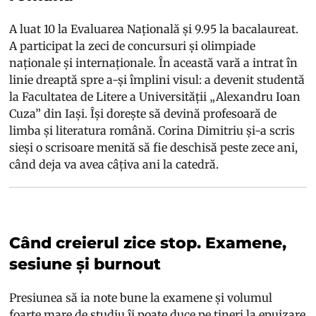
A luat 10 la Evaluarea Națională și 9.95 la bacalaureat.
A participat la zeci de concursuri și olimpiade
naționale și internaționale. În această vară a intrat în
linie dreaptă spre a-și împlini visul: a devenit studentă
la Facultatea de Litere a Universității „Alexandru Ioan
Cuza” din Iași. Își dorește să devină profesoară de
limba și literatura română. Corina Dimitriu și-a scris
sieși o scrisoare menită să fie deschisă peste zece ani,
când deja va avea câțiva ani la catedră.
Când creierul zice stop. Examene,
sesiune și burnout
Presiunea să ia note bune la examene și volumul
foarte mare de studiu îi poate duce pe tineri la epuizare