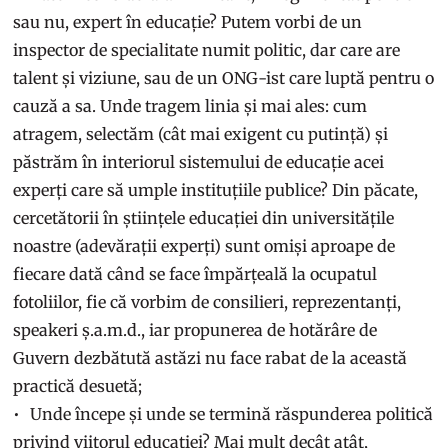
sau nu, expert în educație? Putem vorbi de un
inspector de specialitate numit politic, dar care are
talent și viziune, sau de un ONG-ist care luptă pentru o
cauză a sa. Unde tragem linia și mai ales: cum
atragem, selectăm (cât mai exigent cu putință) și
păstrăm în interiorul sistemului de educație acei
experți care să umple instituțiile publice? Din păcate,
cercetătorii în științele educației din universitățile
noastre (adevărații experți) sunt omiși aproape de
fiecare dată când se face împărțeală la ocupatul
fotoliilor, fie că vorbim de consilieri, reprezentanți,
speakeri ș.a.m.d., iar propunerea de hotărâre de
Guvern dezbătută astăzi nu face rabat de la această
practică desuetă;
Unde începe și unde se termină răspunderea politică
privind viitorul educației? Mai mult decât atât,