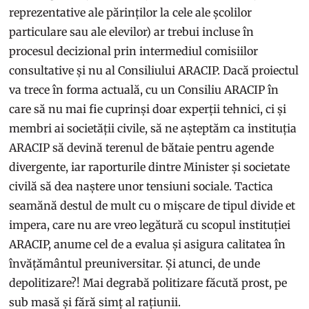
reprezentative ale părinților la cele ale școlilor
particulare sau ale elevilor) ar trebui incluse în
procesul decizional prin intermediul comisiilor
consultative și nu al Consiliului ARACIP. Dacă proiectul
va trece în forma actuală, cu un Consiliu ARACIP în
care să nu mai fie cuprinși doar experții tehnici, ci și
membri ai societății civile, să ne așteptăm ca instituția
ARACIP să devină terenul de bătaie pentru agende
divergente, iar raporturile dintre Minister și societate
civilă să dea naștere unor tensiuni sociale. Tactica
seamănă destul de mult cu o mișcare de tipul divide et
impera, care nu are vreo legătură cu scopul instituției
ARACIP, anume cel de a evalua și asigura calitatea în
învățământul preuniversitar. Și atunci, de unde
depolitizare?! Mai degrabă politizare făcută prost, pe
sub masă și fără simț al rațiunii.