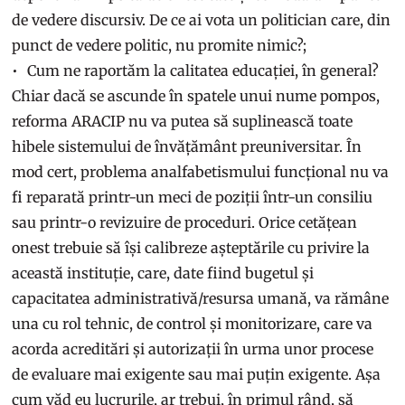
de vedere discursiv. De ce ai vota un politician care, din
punct de vedere politic, nu promite nimic?;
Cum ne raportăm la calitatea educației, în general?
Chiar dacă se ascunde în spatele unui nume pompos,
reforma ARACIP nu va putea să suplinească toate
hibele sistemului de învățământ preuniversitar. În
mod cert, problema analfabetismului funcțional nu va
fi reparată printr-un meci de poziții într-un consiliu
sau printr-o revizuire de proceduri. Orice cetățean
onest trebuie să își calibreze așteptările cu privire la
această instituție, care, date fiind bugetul și
capacitatea administrativă/resursa umană, va rămâne
una cu rol tehnic, de control și monitorizare, care va
acorda acreditări și autorizații în urma unor procese
de evaluare mai exigente sau mai puțin exigente. Așa
cum văd eu lucrurile, ar trebui, în primul rând, să