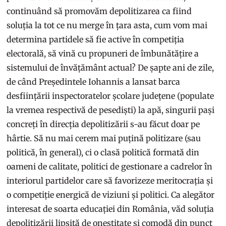
continuând să promovăm depolitizarea ca fiind
soluția la tot ce nu merge în țara asta, cum vom mai
determina partidele să fie active în competiția
electorală, să vină cu propuneri de îmbunătățire a
sistemului de învățământ actual? De șapte ani de zile,
de când Președintele Iohannis a lansat barca
desființării inspectoratelor școlare județene (populate
la vremea respectivă de pesediști) la apă, singurii pași
concreți în direcția depolitizării s-au făcut doar pe
hârtie. Să nu mai cerem mai puțină politizare (sau
politică, în general), ci o clasă politică formată din
oameni de calitate, politici de gestionare a cadrelor în
interiorul partidelor care să favorizeze meritocrația și
o competiție energică de viziuni și politici. Ca alegător
interesat de soarta educației din România, văd soluția
depolitizării lipsită de onestitate și comodă din punct