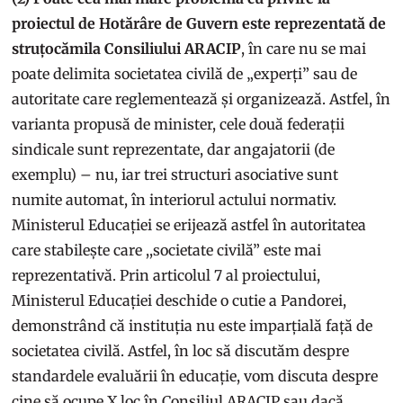
proiectul de Hotărâre de Guvern este reprezentată de
struțocămila Consiliului ARACIP
, în care nu se mai
poate delimita societatea civilă de „experți” sau de
autoritate care reglementează și organizează. Astfel, în
varianta propusă de minister, cele două federații
sindicale sunt reprezentate, dar angajatorii (de
exemplu) – nu, iar trei structuri asociative sunt
numite automat, în interiorul actului normativ.
Ministerul Educației se erijează astfel în autoritatea
care stabilește care ,,societate civilă” este mai
reprezentativă. Prin articolul 7 al proiectului,
Ministerul Educației deschide o cutie a Pandorei,
demonstrând că instituția nu este imparțială față de
societatea civilă. Astfel, în loc să discutăm despre
standardele evaluării în educație, vom discuta despre
cine să ocupe X loc în Consiliul ARACIP sau dacă