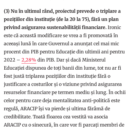
(3) Nu în ultimul rând, proiectul prevede o triplare a
pozițiilor din instituție (de la 20 la 75), fără un plan
privind asigurarea sustenabilității financiare.
Ironic
este că această modificare se vrea a fi promovată în
aceeași lună în care Guvernul a anunțat cel mai mic
procent din PIB pentru Educație din ultimii ani pentru
2022 –
2,28%
din PIB. Dar și dacă Ministerul
Educației dispunea de toți banii din lume, tot nu ar fi
fost justă triplarea pozițiilor din instituție fără o
justificare a costurilor și o viziune privind asigurarea
resurselor financiare pe termen mediu și lung. În ochii
celor pentru care deja mentalitatea anti-politică este
regulă, ARACIP își va pierde și ultima fărâmă de
credibilitate. Toată floarea cea vestită va asocia
ARACIP cu o sinecură, în care vor fi parcați membri de