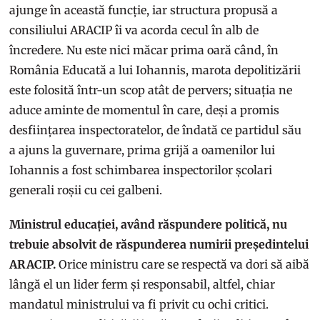
ajunge în această funcție, iar structura propusă a
consiliului ARACIP îi va acorda cecul în alb de
încredere. Nu este nici măcar prima oară când, în
România Educată a lui Iohannis, marota depolitizării
este folosită într-un scop atât de pervers; situația ne
aduce aminte de momentul în care, deși a promis
desființarea inspectoratelor, de îndată ce partidul său
a ajuns la guvernare, prima grijă a oamenilor lui
Iohannis a fost schimbarea inspectorilor școlari
generali roșii cu cei galbeni.
Ministrul educației, având răspundere politică, nu
trebuie absolvit de răspunderea numirii președintelui
ARACIP.
Orice ministru care se respectă va dori să aibă
lângă el un lider ferm și responsabil, altfel, chiar
mandatul ministrului va fi privit cu ochi critici.