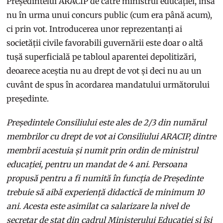
Președintelui ARACIP de către ministrul educației, însă
nu în urma unui concurs public (cum era până acum),
ci prin vot. Introducerea unor reprezentanți ai
societății civile favorabili guvernării este doar o altă
tușă superficială pe tabloul aparentei depolitizări,
deoarece aceștia nu au drept de vot și deci nu au un
cuvânt de spus în acordarea mandatului următorului
președinte.
Președintele Consiliului este ales de 2/3 din numărul
membrilor cu drept de vot ai Consiliului ARACIP, dintre
membrii acestuia și numit prin ordin de ministrul
educației, pentru un mandat de 4 ani. Persoana
propusă pentru a fi numită în funcția de Președinte
trebuie să aibă experiență didactică de minimum 10
ani. Acesta este asimilat ca salarizare la nivel de
secretar de stat din cadrul Ministerului Educației și își