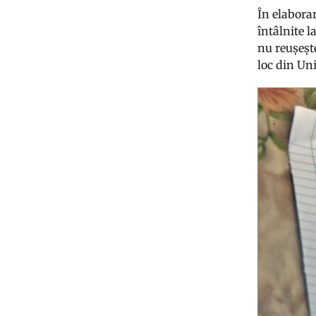
În elabora
întâlnite l
nu reușeșt
loc din U