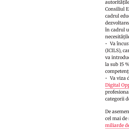
autoritățil
Consiliul 
cadrul educ
dezvoltare
în cadrul u
necesități
Va încur
(ICILS), ca
va introdu
la sub 15 
competențe
Va viza 
Digital Op
profesional
categorii 
De asemene
cel mai de
miliarde d