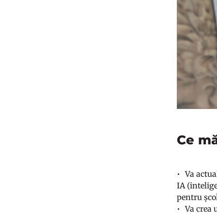
Ce mă
Va actua
IA (intelig
pentru școl
Va crea 