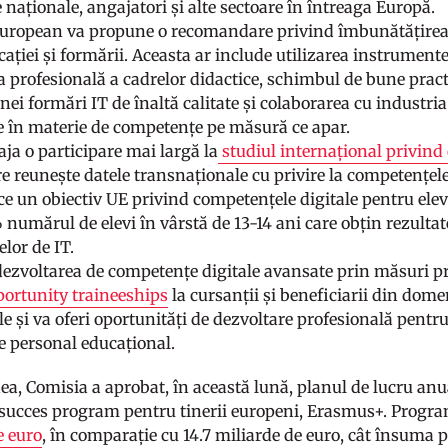
e naționale, angajatori și alte sectoare în întreaga Europă.
European va propune o recomandare privind îmbunătățirea o
ației și formării. Aceasta ar include utilizarea instrumente
a profesională a cadrelor didactice, schimbul de bune prac
nei formări IT de înaltă calitate și colaborarea cu industria
le în materie de competențe pe măsură ce apar.
aja o participare mai largă la
studiul internațional privind
re reunește datele transnaționale cu privire la competențele 
ce un obiectiv UE privind competențele digitale pentru elev
% numărul de elevi în vârstă de 13-14 ani care obțin rezulta
lor de IT.
dezvoltarea de competențe digitale avansate prin măsuri 
portunity traineeships
la cursanții și beneficiarii din dome
e și va oferi oportunități de dezvoltare profesională pentru 
de personal educațional.
a, Comisia a aprobat, în această lună, planul de lucru anua
 succes program pentru tinerii europeni, Erasmus+. Progra
e euro
, în comparație cu 14.7 miliarde de euro, cât însuma 