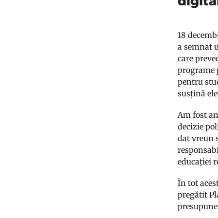
digita
18 decembr
a semnat u
care preve
programe pe
pentru stu
susțină ele
Am fost an
decizie pol
dat vreun 
responsabil
educației 
În tot aces
pregătit Pl
presupune 