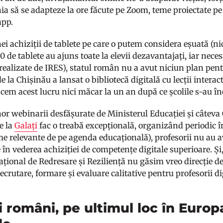
a să se adapteze la ore făcute pe Zoom, teme proiectate pe 
app.
nei achiziții de tablete pe care o putem considera eșuată (
0 de tablete au ajuns toate la elevii dezavantajați, iar nec
 realizate de IRES), statul român nu a avut niciun plan pent
 la Chișinău a lansat o bibliotecă digitală cu lecții interac
acem acest lucru nici măcar la un an după ce școlile s-au î
nor webinarii desfășurate de Ministerul Educației și câteva 
e la
Galați
fac o treabă excepțională, organizând periodic î
me relevante de pe agenda educațională), profesorii nu au 
în vederea achiziției de competențe digitale superioare. Și
ațional de Redresare și Reziliență nu găsim vreo direcție de
ecrutare, formare și evaluare calitative pentru profesorii di
ii români, pe ultimul loc în Euro