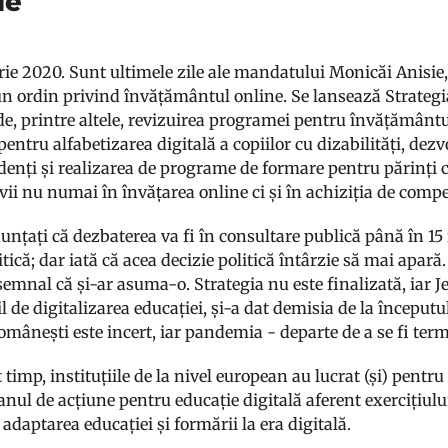
le
ie 2020. Sunt ultimele zile ale mandatului Monicăi Anisie,
n ordin privind învățământul online. Se lansează Strateg
de, printre altele, revizuirea programei pentru învățământ
ntru alfabetizarea digitală a copiilor cu dizabilități, dezv
denți și realizarea de programe de formare pentru părinți c
vii nu numai în învățarea online ci și în achiziția de compe
unțați că dezbaterea va fi în consultare publică până în 15 
itică; dar iată că acea decizie politică întârzie să mai apa
semnal că și-ar asuma-o. Strategia nu este finalizată, iar J
 de digitalizarea educației, și-a dat demisia de la începutul 
românești este incert, iar pandemia - departe de a se fi ter
t timp, instituțiile de la nivel european au lucrat (și) pent
anul de acțiune pentru educație digitală aferent exercițiul
adaptarea educației și formării la era digitală.