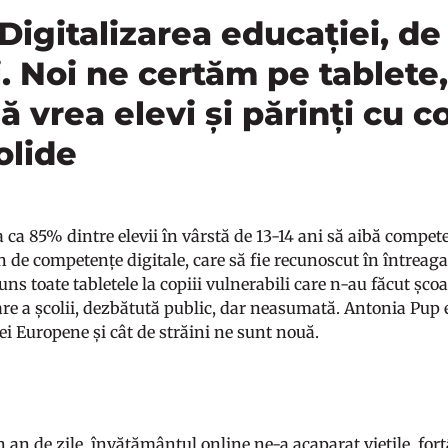
 Digitalizarea educației, de
. Noi ne certăm pe tablete
 vrea elevi și părinți cu 
olide
 ca 85% dintre elevii în vârstă de 13-14 ani să aibă competen
n de competențe digitale, care să fie recunoscut în între
uns toate tabletele la copiii vulnerabili care n-au făcut șc
zare a școlii, dezbătută public, dar neasumată. Antonia Pup 
ei Europene și cât de străini ne sunt nouă.
 an de zile, învățământul online ne-a acaparat viețile, forțâ