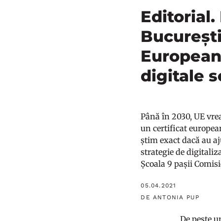
Editorial.
București
Europeană
digitale s
Până în 2030, UE vrea
un certificat europea
știm exact dacă au aj
strategie de digitali
Școala 9 pașii Comisi
05.04.2021
DE ANTONIA PUP
De peste un