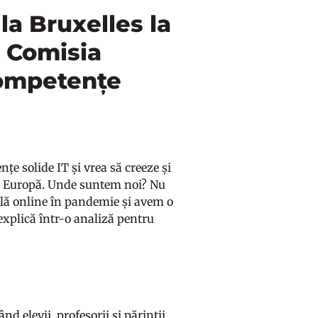
 la Bruxelles la
, Comisia
competențe
țe solide IT și vrea să creeze și
aga Europă. Unde suntem noi? Nu
oală online în pandemie și avem o
explică într-o analiză pentru
nd elevii, profesorii și părinții