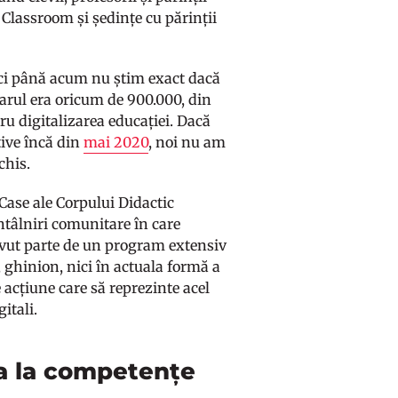
Classroom și ședințe cu părinții
nici până acum nu știm exact dacă
esarul era oricum de 900.000, din
ru digitalizarea educației. Dacă
tive încă din
mai 2020
, noi nu am
nchis.
Case ale Corpului Didactic
ntâlniri comunitare în care
avut parte de un program extensiv
, ghinion, nici în actuala formă a
 acțiune care să reprezinte acel
gitali.
pa la competențe