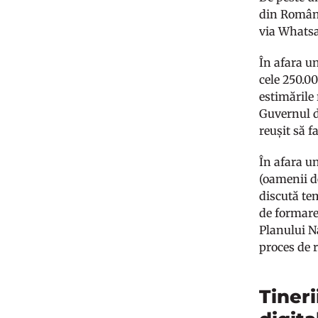
din Români
via Whats
În afara u
cele 250.00
estimările
Guvernul de
reușit să f
În afara u
(oamenii d
discută te
de formare 
Planului N
proces de r
Tiner