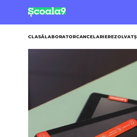
CLASĂ
LABORATOR
CANCELARIE
REZOLVAT
Ș