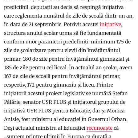
predictibil, deputații au decis să respingă inițiativa
care reglementa numărul de zile de școală dintr-un an,
în data de 21 septembrie. Potrivit acestei
inițiative
,
structura anului școlar urma să fie fundamentată
conform unor parametri predefiniți: minimum 175 de
zile de școlarizare pentru elevii din învățământul
primar, 180 de zile pentru învățământul gimnazial și
185 de zile pentru cel liceal. În actualul an școlar, avem
167 de zile de școală pentru învățământul primar,
respectiv, 172 pentru gimnaziu și liceu. Printre
inițiatorii acestui proiect legislativ se numără Ștefan
Pălărie, senator USR PLUS și inițiatorul grupului de
inițiativă USR PLUS pentru Educație, dar și Monica
Anisie, fost ministru al educației în Guvernul Orban.
Deși actualul ministru al Educației
recunoaște
că
„suntem printre ultimii în Europa ca durată a