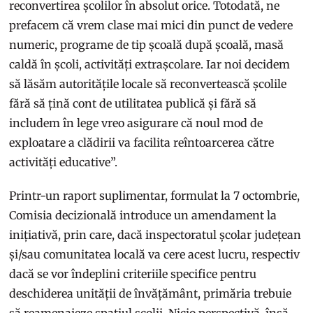
reconvertirea școlilor în absolut orice. Totodată, ne
prefacem că vrem clase mai mici din punct de vedere
numeric, programe de tip școală după școală, masă
caldă în școli, activități extrașcolare. Iar noi decidem
să lăsăm autoritățile locale să reconvertească școlile
fără să țină cont de utilitatea publică și fără să
includem în lege vreo asigurare că noul mod de
exploatare a clădirii va facilita reîntoarcerea către
activități educative”.
Printr-un raport suplimentar, formulat la 7 octombrie,
Comisia decizională introduce un amendament la
inițiativă, prin care, dacă inspectoratul școlar județean
și/sau comunitatea locală va cere acest lucru, respectiv
dacă se vor îndeplini criteriile specifice pentru
deschiderea unității de învățământ, primăria trebuie
să reamenajeze spațiul școlii. Nicio perspectivă, însă,