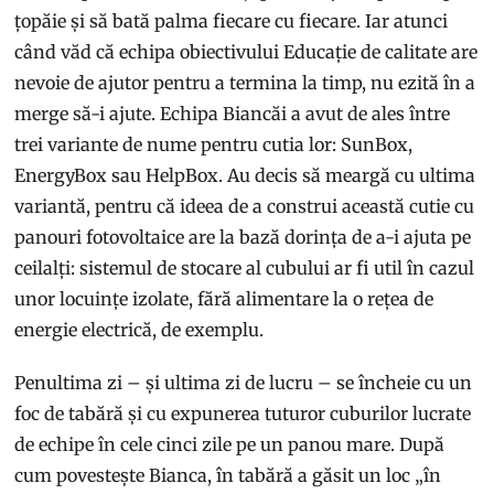
țopăie și să bată palma fiecare cu fiecare. Iar atunci
când văd că echipa obiectivului Educație de calitate are
nevoie de ajutor pentru a termina la timp, nu ezită în a
merge să-i ajute. Echipa Biancăi a avut de ales între
trei variante de nume pentru cutia lor: SunBox,
EnergyBox sau HelpBox. Au decis să meargă cu ultima
variantă, pentru că ideea de a construi această cutie cu
panouri fotovoltaice are la bază dorința de a-i ajuta pe
ceilalți: sistemul de stocare al cubului ar fi util în cazul
unor locuințe izolate, fără alimentare la o rețea de
energie electrică, de exemplu.
Penultima zi – și ultima zi de lucru – se încheie cu un
foc de tabără și cu expunerea tuturor cuburilor lucrate
de echipe în cele cinci zile pe un panou mare. După
cum povestește Bianca, în tabără a găsit un loc „în