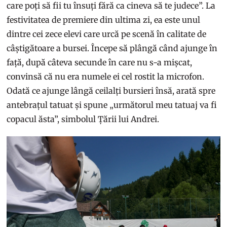
care poți să fii tu însuți fără ca cineva să te judece”. La
festivitatea de premiere din ultima zi, ea este unul
dintre cei zece elevi care urcă pe scenă în calitate de
câștigătoare a bursei. Începe să plângă când ajunge în
față, după câteva secunde în care nu s-a mișcat,
convinsă că nu era numele ei cel rostit la microfon.
Odată ce ajunge lângă ceilalți bursieri însă, arată spre
antebrațul tatuat și spune „următorul meu tatuaj va fi
copacul ăsta”, simbolul Țării lui Andrei.