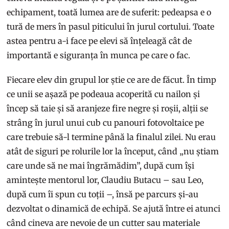
echipament, toată lumea are de suferit: pedeapsa e o
tură de mers în pasul piticului în jurul cortului. Toate
astea pentru a-i face pe elevi să înțeleagă cât de
importantă e siguranța în munca pe care o fac.
Fiecare elev din grupul lor știe ce are de făcut. În timp
ce unii se așază pe podeaua acoperită cu nailon și
încep să taie și să aranjeze fire negre și roșii, alții se
strâng în jurul unui cub cu panouri fotovoltaice pe
care trebuie să-l termine până la finalul zilei. Nu erau
atât de siguri pe rolurile lor la început, când „nu știam
care unde să ne mai îngrămădim”, după cum își
amintește mentorul lor, Claudiu Butacu – sau Leo,
după cum îi spun cu toții –, însă pe parcurs și-au
dezvoltat o dinamică de echipă. Se ajută între ei atunci
când cineva are nevoie de un cutter sau materiale