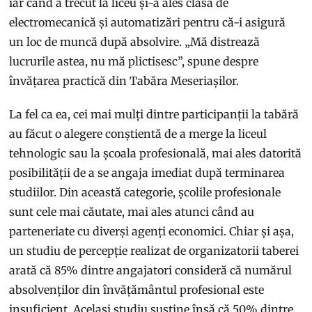
iar când a trecut la liceu și-a ales clasa de
electromecanică și automatizări pentru că-i asigură
un loc de muncă după absolvire. „Mă distrează
lucrurile astea, nu mă plictisesc”, spune despre
învățarea practică din Tabăra Meseriașilor.
La fel ca ea, cei mai mulți dintre participanții la tabără
au făcut o alegere conștientă de a merge la liceul
tehnologic sau la școala profesională, mai ales datorită
posibilității de a se angaja imediat după terminarea
studiilor. Din această categorie, școlile profesionale
sunt cele mai căutate, mai ales atunci când au
parteneriate cu diverși agenți economici. Chiar și așa,
un studiu de percepție realizat de organizatorii taberei
arată că 85% dintre angajatori consideră că numărul
absolvenților din învățământul profesional este
insuficient. Același studiu susține însă că 50% dintre