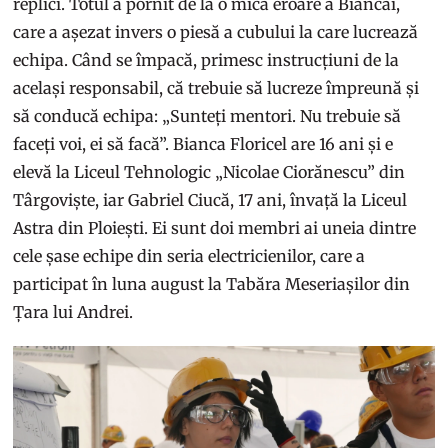
replici. Totul a pornit de la o mică eroare a Biancăi,
care a așezat invers o piesă a cubului la care lucrează
echipa. Când se împacă, primesc instrucțiuni de la
același responsabil, că trebuie să lucreze împreună și
să conducă echipa: „Sunteți mentori. Nu trebuie să
faceți voi, ei să facă”. Bianca Floricel are 16 ani și e
elevă la Liceul Tehnologic „Nicolae Ciorănescu” din
Târgoviște, iar Gabriel Ciucă, 17 ani, învață la Liceul
Astra din Ploiești. Ei sunt doi membri ai uneia dintre
cele șase echipe din seria electricienilor, care a
participat în luna august la Tabăra Meseriașilor din
Țara lui Andrei.