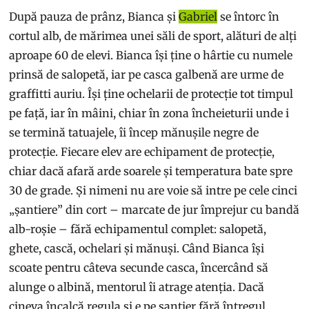
După pauza de prânz, Bianca și
Gabriel
se întorc în
cortul alb, de mărimea unei săli de sport, alături de alți
aproape 60 de elevi. Bianca își ține o hârtie cu numele
prinsă de salopetă, iar pe casca galbenă are urme de
graffitti auriu. Își ține ochelarii de protecție tot timpul
pe față, iar în mâini, chiar în zona încheieturii unde i
se termină tatuajele, îi încep mănușile negre de
protecție. Fiecare elev are echipament de protecție,
chiar dacă afară arde soarele și temperatura bate spre
30 de grade. Și nimeni nu are voie să intre pe cele cinci
„șantiere” din cort – marcate de jur împrejur cu bandă
alb-roșie – fără echipamentul complet: salopetă,
ghete, cască, ochelari și mănuși. Când Bianca își
scoate pentru câteva secunde casca, încercând să
alunge o albină, mentorul îi atrage atenția. Dacă
cineva încalcă regula și e pe șantier fără întregul