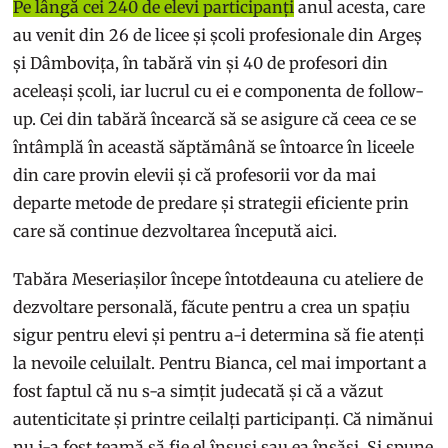
Pe lângă cei 240 de elevi participanți
anul acesta, care
au venit din 26 de licee și școli profesionale din Argeș
și Dâmbovița, în tabără vin și 40 de profesori din
aceleași școli, iar lucrul cu ei e componenta de follow-
up. Cei din tabără încearcă să se asigure că ceea ce se
întâmplă în această săptămână se întoarce în liceele
din care provin elevii și că profesorii vor da mai
departe metode de predare și strategii eficiente prin
care să continue dezvoltarea începută aici.
Tabăra Meseriașilor începe întotdeauna cu ateliere de
dezvoltare personală, făcute pentru a crea un spațiu
sigur pentru elevi și pentru a-i determina să fie atenți
la nevoile celuilalt. Pentru Bianca, cel mai important a
fost faptul că nu s-a simțit judecată și că a văzut
autenticitate și printre ceilalți participanți. Că nimănui
nu i-a fost teamă să fie el însuși sau ea însăși. Și spune