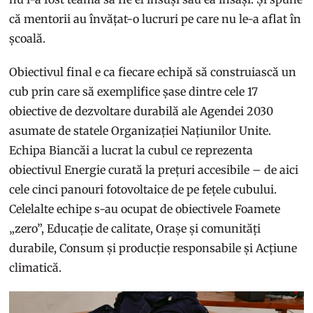
că mentorii au învățat-o lucruri pe care nu le-a aflat în
școală.
Obiectivul final e ca fiecare echipă să construiască un
cub prin care să exemplifice șase dintre cele 17
obiective de dezvoltare durabilă ale Agendei 2030
asumate de statele Organizației Națiunilor Unite.
Echipa Biancăi a lucrat la cubul ce reprezenta
obiectivul Energie curată la prețuri accesibile – de aici
cele cinci panouri fotovoltaice de pe fețele cubului.
Celelalte echipe s-au ocupat de obiectivele Foamete
„zero”, Educație de calitate, Orașe și comunități
durabile, Consum și producție responsabile și Acțiune
climatică.