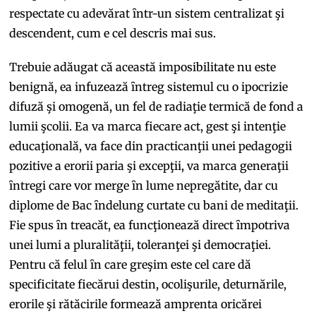
respectate cu adevărat ȋntr-un sistem centralizat şi
descendent, cum e cel descris mai sus.
Trebuie adăugat că această imposibilitate nu este
benignă, ea infuzează ȋntreg sistemul cu o ipocrizie
difuză şi omogenă, un fel de radiaţie termică de fond a
lumii şcolii. Ea va marca fiecare act, gest şi intenţie
educaţională, va face din practicanţii unei pedagogii
pozitive a erorii paria şi excepţii, va marca generaţii
ȋntregi care vor merge ȋn lume nepregătite, dar cu
diplome de Bac ȋndelung curtate cu bani de meditaţii.
Fie spus ȋn treacăt, ea funcţionează direct ȋmpotriva
unei lumi a pluralităţii, toleranţei şi democraţiei.
Pentru că felul ȋn care greşim este cel care dă
specificitate fiecărui destin, ocolişurile, deturnările,
erorile şi rătăcirile formează amprenta oricărei