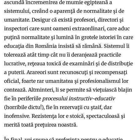
ascundă ȋncremenirea de mumie egipteană a
sistemului, creând o aparenţă de normalitate şi de
umanitate. Desigur că există profesori, directori şi
inspectori care sunt oameni extraordinari, care aduc
puţină normalitate şi lumină ȋn grotele istoriei ȋn care
educaţia din România insistă să rămână. Sistemul ȋi
tolerează atât timp cât nu ȋi deranjează practicile
lucrative, reţeaua toxică de examinări şi de distribuţie
a puterii. Arareori sunt recunoscuţi şi recompensaţi
oficial, foarte rar umanitatea şi profesionalismul lor
contează. Altminteri, li se permite să vieţuiască blajin
fie ȋn periferiile
procesului instructiv-educativ
(horribile dictu!), fie ȋn rezervaţii cu ştaif, dar
inofensive. Rezistenţa lor e stoică, spectaculoasă şi
merită toată preţuirea noastră.
În final, voi spune că preferinţa pentru o educaţie