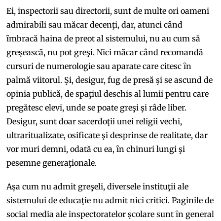
Ei, inspectorii sau directorii, sunt de multe ori oameni
admirabili sau măcar decenţi, dar, atunci când
ȋmbracă haina de preot al sistemului, nu au cum să
greşească, nu pot greşi. Nici măcar când recomandă
cursuri de numerologie sau aparate care citesc ȋn
palmă viitorul. Şi, desigur, fug de presă şi se ascund de
opinia publică, de spaţiul deschis al lumii pentru care
pregătesc elevi, unde se poate greşi şi râde liber.
Desigur, sunt doar sacerdoţii unei religii vechi,
ultraritualizate, osificate şi desprinse de realitate, dar
vor muri demni, odată cu ea, ȋn chinuri lungi şi
pesemne generaţionale.
Aşa cum nu admit greşeli, diversele instituţii ale
sistemului de educaţie nu admit nici critici. Paginile de
social media ale inspectoratelor şcolare sunt ȋn general