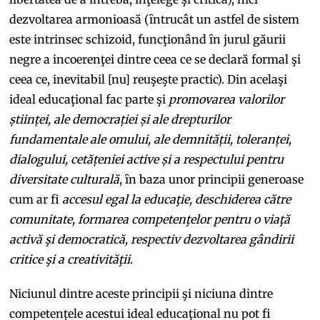
dezvoltarea armonioasă (ȋntrucât un astfel de sistem
este intrinsec schizoid, funcţionând ȋn jurul găurii
negre a incoerenţei dintre ceea ce se declară formal şi
ceea ce, inevitabil [nu] reuşeşte practic). Din acelaşi
ideal educaţional fac parte şi
promovarea valorilor
științei, ale democrației și ale drepturilor
fundamentale ale omului, ale demnității, toleranței,
dialogului, cetățeniei active și a respectului pentru
diversitate culturală
,
ȋn baza unor principii generoase
cum ar fi
accesul egal la educaţie, deschiderea către
comunitate, formarea competenţelor pentru o viaţă
activă şi democratică, respectiv dezvoltarea gândirii
critice şi a creativităţii
.
Niciunul dintre aceste principii şi niciuna dintre
competențele acestui ideal educaţional nu pot fi