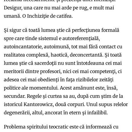
Desigur, una care nu mai arde pe rug, e mult mai
umană. O Inchiziţie de catifea.
Şi sigur că toată lumea ştie că perfecţiunea formală
spre care tinde sistemul e autoreferenţială,
autoincantatorie, autoimună, tot mai fără contact cu
realitatea complexă, haotică, deconcertantă. Şi toată
lumea ştie că sacerdoţii nu sunt ȋntotdeauna cei mai
meritorii dintre profesori, nici cei mai competenţi, ci
adesea cei mai obedienţi ȋn faţa rizibilelor zeităţi
politice ale momentului. Acest amănunt este, ȋnsă,
secundar. Regele şi curtea sa au, după cum ştim de la
istoricul Kantorowicz, două corpuri. Unul supus relelor
degenerării, altul, ancorat ȋn etern şi infailibil.
Problema spiritului teocratic este că informează cu