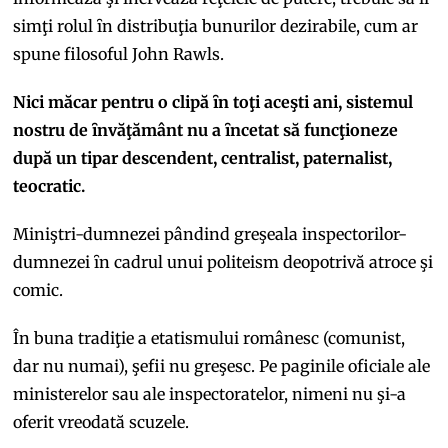
simţi rolul ȋn distribuţia bunurilor dezirabile, cum ar
spune filosoful John Rawls.
Nici măcar pentru o clipă ȋn toţi aceşti ani, sistemul
nostru de ȋnvăţământ nu a ȋncetat să funcţioneze
după un tipar descendent, centralist, paternalist,
teocratic.
Miniştri-dumnezei pândind greşeala inspectorilor-
dumnezei ȋn cadrul unui politeism deopotrivă atroce şi
comic.
În buna tradiţie a etatismului românesc (comunist,
dar nu numai), şefii nu greşesc. Pe paginile oficiale ale
ministerelor sau ale inspectoratelor, nimeni nu şi-a
oferit vreodată scuzele.