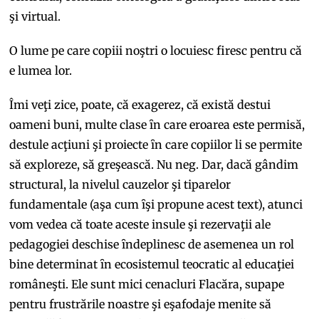
şi virtual.
O lume pe care copiii noştri o locuiesc firesc pentru că
e lumea lor.
Îmi veţi zice, poate, că exagerez, că există destui
oameni buni, multe clase ȋn care eroarea este permisă,
destule acţiuni şi proiecte ȋn care copiilor li se permite
să exploreze, să greşească. Nu neg. Dar, dacă gândim
structural, la nivelul cauzelor şi tiparelor
fundamentale (aşa cum ȋşi propune acest text), atunci
vom vedea că toate aceste insule şi rezervaţii ale
pedagogiei deschise ȋndeplinesc de asemenea un rol
bine determinat ȋn ecosistemul teocratic al educaţiei
româneşti. Ele sunt mici cenacluri Flacăra, supape
pentru frustrările noastre şi eşafodaje menite să