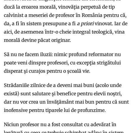
ducă la eroarea morală, vinovăţia perpetuă de tip
calvinist a meseriei de profesor ȋn România pentru că,
da, a fi ȋn sistem presupune a fi
a priori
vinovat. Iar de
aici, de asemenea ȋntr-o cheie integral teologică, vina
morală devine păcat originar.
Să nu ne facem iluzii: nimic profund reformator nu
poate veni dinspre profesori, cu excepţia strigătului
disperat şi curajos pentru o şcoală vie.
Strădaniile zilnice de a deveni mai buni (acolo unde
există) sunt salutare şi benefice pentru elevii noştri,
dar nu vor crea un ȋnvăţământ mai bun pentru că sunt
inofensive pentru tiparele lui de profunzime.
Niciun profesor nu a fost consultat cu adevărat ȋn
legătură cu ceea ce trebuie schimbat adânc ȋn sistem.