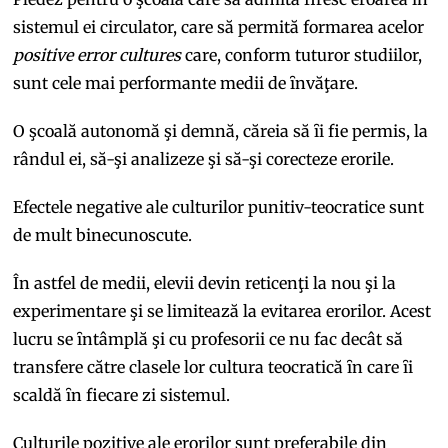
sistemul ei circulator, care să permită formarea acelor
positive
error cultures
care, conform tuturor studiilor,
sunt cele mai performante medii de ȋnvăţare.
O şcoală autonomă şi demnă, căreia să ȋi fie permis, la
rândul ei, să-şi analizeze şi să-şi corecteze erorile.
Efectele negative ale culturilor punitiv-teocratice sunt
de mult binecunoscute.
În astfel de medii, elevii devin reticenţi la nou şi la
experimentare şi se limitează la evitarea erorilor. Acest
lucru se ȋntâmplă şi cu profesorii ce nu fac decât să
transfere către clasele lor cultura teocratică ȋn care ȋi
scaldă ȋn fiecare zi sistemul.
Culturile pozitive ale erorilor sunt preferabile din