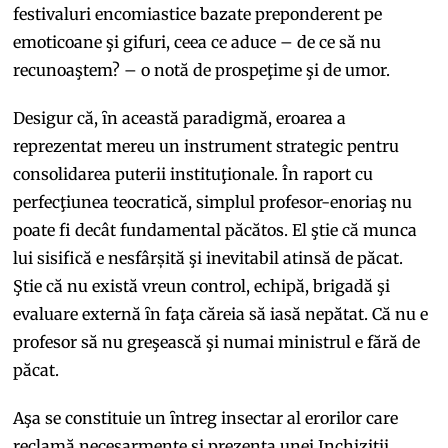
festivaluri encomiastice bazate preponderent pe
emoticoane şi gifuri, ceea ce aduce – de ce să nu
recunoaştem? – o notă de prospeţime şi de umor.
Desigur că, ȋn această paradigmă, eroarea a
reprezentat mereu un instrument strategic pentru
consolidarea puterii instituţionale. În raport cu
perfecţiunea teocratică, simplul profesor-enoriaş nu
poate fi decât fundamental păcătos. El ştie că munca
lui sisifică e nesfârșită şi inevitabil atinsă de păcat.
Ştie că nu există vreun control, echipă, brigadă şi
evaluare externă ȋn faţa căreia să iasă nepătat. Că nu e
profesor să nu greşească şi numai ministrul e fără de
păcat.
Aşa se constituie un ȋntreg insectar al erorilor care
reclamă necesarmente şi prezenţa unei Inchiziţii.