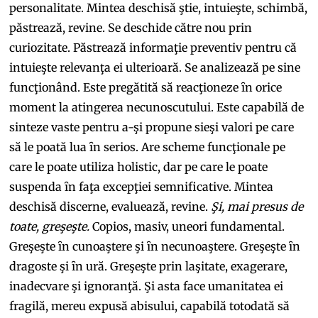
personalitate. Mintea deschisă ştie, intuieşte, schimbă,
păstrează, revine. Se deschide către nou prin
curiozitate. Păstrează informaţie preventiv pentru că
intuieşte relevanţa ei ulterioară. Se analizează pe sine
funcţionând. Este pregătită să reacţioneze ȋn orice
moment la atingerea necunoscutului. Este capabilă de
sinteze vaste pentru a-şi propune sieşi valori pe care
să le poată lua ȋn serios. Are scheme funcţionale pe
care le poate utiliza holistic, dar pe care le poate
suspenda ȋn faţa excepţiei semnificative. Mintea
deschisă discerne, evaluează, revine.
Şi, mai presus de
toate, greşeşte.
Copios, masiv, uneori fundamental.
Greşeşte ȋn cunoaştere şi ȋn necunoaştere. Greşeşte ȋn
dragoste şi ȋn ură. Greşeşte prin laşitate, exagerare,
inadecvare şi ignoranţă. Şi asta face umanitatea ei
fragilă, mereu expusă abisului, capabilă totodată să