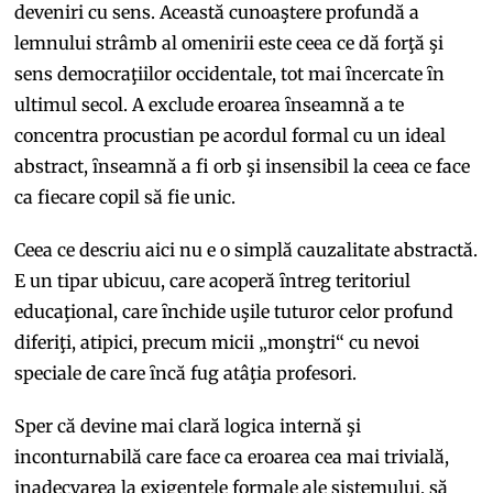
deveniri cu sens. Această cunoaştere profundă a
lemnului strâmb al omenirii este ceea ce dă forţă şi
sens democraţiilor occidentale, tot mai ȋncercate ȋn
ultimul secol. A exclude eroarea ȋnseamnă a te
concentra procustian pe acordul formal cu un ideal
abstract, ȋnseamnă a fi orb şi insensibil la ceea ce face
ca fiecare copil să fie unic.
Ceea ce descriu aici nu e o simplă cauzalitate abstractă.
E un tipar ubicuu, care acoperă ȋntreg teritoriul
educaţional, care ȋnchide uşile tuturor celor profund
diferiţi, atipici, precum micii „monştri“ cu nevoi
speciale de care ȋncă fug atâţia profesori.
Sper că devine mai clară logica internă şi
inconturnabilă care face ca eroarea cea mai trivială,
inadecvarea la exigenţele formale ale sistemului, să