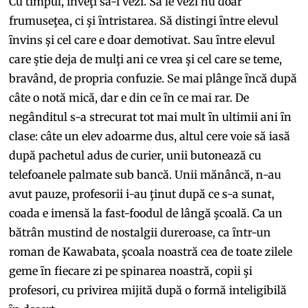
Cu timpul, ȋnveţi să-i vezi. Să le vezi nu doar
frumuseţea, ci şi ȋntristarea. Să distingi ȋntre elevul
ȋnvins şi cel care e doar demotivat. Sau ȋntre elevul
care ştie deja de mulţi ani ce vrea şi cel care se teme,
bravând, de propria confuzie. Se mai plânge ȋncă după
câte o notă mică, dar e din ce ȋn ce mai rar. De
negânditul s-a strecurat tot mai mult ȋn ultimii ani ȋn
clase: câte un elev adoarme dus, altul cere voie să iasă
după pachetul adus de curier, unii butonează cu
telefoanele palmate sub bancă. Unii mănâncă, n-au
avut pauze, profesorii i-au ţinut după ce s-a sunat,
coada e imensă la fast-foodul de lângă şcoală. Ca un
bătrân mustind de nostalgii dureroase, ca ȋntr-un
roman de Kawabata, şcoala noastră cea de toate zilele
geme ȋn fiecare zi pe spinarea noastră, copii şi
profesori, cu privirea mijită după o formă inteligibilă