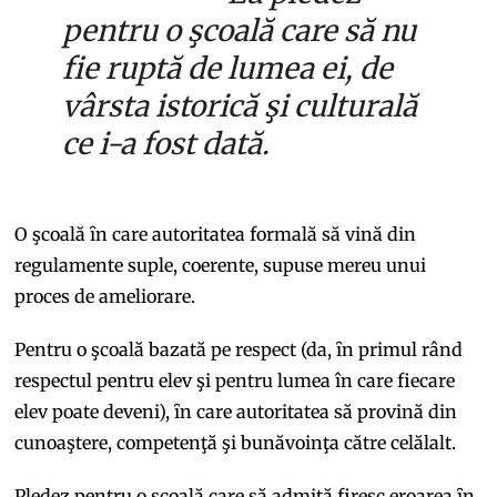
pentru o şcoală care să nu
fie ruptă de lumea ei, de
vârsta istorică şi culturală
ce i-a fost dată.
O şcoală ȋn care autoritatea formală să vină din
regulamente suple, coerente, supuse mereu unui
proces de ameliorare.
Pentru o şcoală bazată pe respect (da, ȋn primul rând
respectul pentru elev şi pentru lumea în care fiecare
elev poate deveni), ȋn care autoritatea să provină din
cunoaştere, competenţă şi bunăvoinţa către celălalt.
Pledez pentru o şcoală care să admită firesc eroarea ȋn