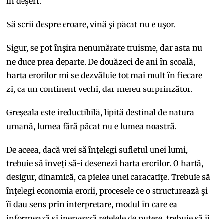
ȋn deşert.
Să scrii despre eroare, vină şi păcat nu e uşor.
Sigur, se pot ȋnşira nenumărate truisme, dar asta nu
ne duce prea departe. De douăzeci de ani ȋn şcoală,
harta erorilor mi se dezvăluie tot mai mult ȋn fiecare
zi, ca un continent vechi, dar mereu surprinzător.
Greşeala este ireductibilă, lipită destinal de natura
umană, lumea fără păcat nu e lumea noastră.
De aceea, dacă vrei să ȋnţelegi sufletul unei lumi,
trebuie să ȋnveţi să-i desenezi harta erorilor. O hartă,
desigur, dinamică, ca pielea unei caracatiţe. Trebuie să
ȋnţelegi economia erorii, procesele ce o structurează şi
ȋi dau sens prin interpretare, modul ȋn care ea
informează şi inervează reţelele de putere, trebuie să ȋi