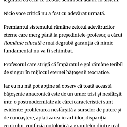
Nicio voce critică nu a fost cu adevărat urmată.
Premiantul sistemului rămâne zelotul adevărurilor
eterne care merg până la preşedintele-profesor, a cărui
Românie educată
e mai degrabă garanţia că nimic
fundamental nu va fi schimbat.
Profesorul care strigă că ȋmpăratul e gol rămâne teribil
de singur ȋn mijlocul eternei băţoşenii teocratice.
Iar eu nu mă pot abţine să observ că toată această
băţoşenie anacronică este de un umor trist şi nesfârşit
ȋntr-o postmodernitate ale cărei caracteristici sunt
evidente: proliferarea nesfârşită a surselor de putere şi
de cunoaştere, aplatizarea ierarhiilor, dispariţia
centrului, confuzia ontologică a graniţelor dintre real