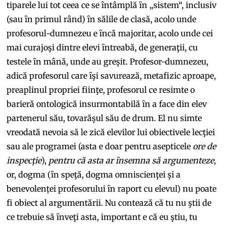
tiparele lui tot ceea ce se ȋntâmplă ȋn „sistem“, inclusiv
(sau ȋn primul rând) ȋn sălile de clasă, acolo unde
profesorul-dumnezeu e ȋncă majoritar, acolo unde cei
mai curajoşi dintre elevi ȋntreabă, de generaţii, cu
testele ȋn mână, unde au greşit. Profesor-dumnezeu,
adică profesorul care ȋşi savurează, metafizic aproape,
preaplinul propriei fiinţe, profesorul ce resimte o
barieră ontologică insurmontabilă ȋn a face din elev
partenerul său, tovarăşul său de drum. El nu simte
vreodată nevoia să le zică elevilor lui obiectivele lecţiei
sau ale programei (asta e doar pentru asepticele
ore de
inspecţie
),
pentru că asta ar ȋnsemna să argumenteze
,
or, dogma (ȋn speţă, dogma omniscienţei şi a
benevolenței profesorului ȋn raport cu elevul) nu poate
fi obiect al argumentării. Nu contează că tu nu ştii de
ce trebuie să ȋnveţi asta, important e că eu ştiu, tu