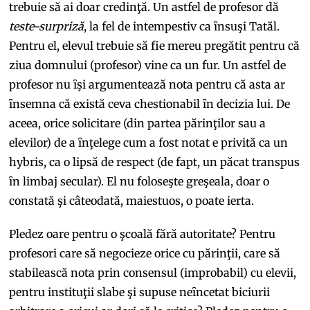
trebuie să ai doar credinţă. Un astfel de profesor dă
teste-surpriză
, la fel de intempestiv ca ȋnsuşi Tatăl.
Pentru el, elevul trebuie să fie mereu pregătit pentru că
ziua domnului (profesor) vine ca un fur. Un astfel de
profesor nu ȋşi argumentează nota pentru că asta ar
ȋnsemna că există ceva chestionabil ȋn decizia lui. De
aceea, orice solicitare (din partea părinţilor sau a
elevilor) de a ȋnţelege cum a fost notat e privită ca un
hybris, ca o lipsă de respect (de fapt, un păcat transpus
ȋn limbaj secular). El nu foloseşte greşeala, doar o
constată şi câteodată, maiestuos, o poate ierta.
Pledez oare pentru o şcoală fără autoritate? Pentru
profesori care să negocieze orice cu părinţii, care să
stabilească nota prin consensul (improbabil) cu elevii,
pentru instituţii slabe şi supuse neȋncetat biciurii