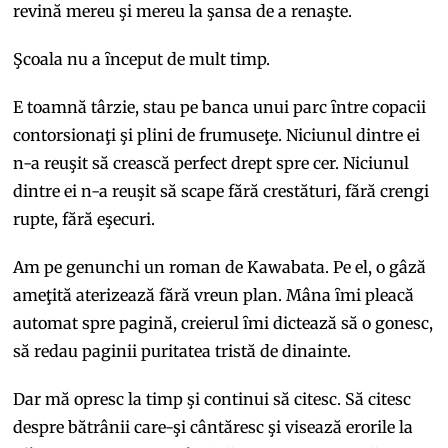
revină mereu şi mereu la şansa de a renaşte.
Şcoala nu a ȋnceput de mult timp.
E toamnă târzie, stau pe banca unui parc ȋntre copacii
contorsionaţi şi plini de frumuseţe. Niciunul dintre ei
n-a reuşit să crească perfect drept spre cer. Niciunul
dintre ei n-a reuşit să scape fără crestături, fără crengi
rupte, fără eşecuri.
Am pe genunchi un roman de Kawabata. Pe el, o gâză
ameţită aterizează fără vreun plan. Mâna ȋmi pleacă
automat spre pagină, creierul ȋmi dictează să o gonesc,
să redau paginii puritatea tristă de dinainte.
Dar mă opresc la timp şi continui să citesc. Să citesc
despre bătrânii care-şi cântăresc şi visează erorile la