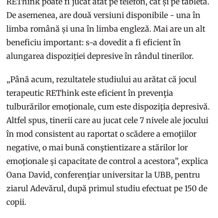
REThink poate fi jucat atât pe telefon, cât și pe tabletă.
De asemenea, are două versiuni disponibile - una în
limba română și una în limba engleză. Mai are un alt
beneficiu important: s-a dovedit a fi eficient în
alungarea dispoziției depresive în rândul tinerilor.
„Până acum, rezultatele studiului au arătat că jocul
terapeutic REThink este eficient în prevenţia
tulburărilor emoţionale, cum este dispoziţia depresivă.
Altfel spus, tinerii care au jucat cele 7 nivele ale jocului
în mod consistent au raportat o scădere a emoţiilor
negative, o mai bună conştientizare a stărilor lor
emoţionale şi capacitate de control a acestora”, explica
Oana David, conferenţiar universitar la UBB, pentru
ziarul Adevărul, după primul studiu efectuat pe 150 de
copii.