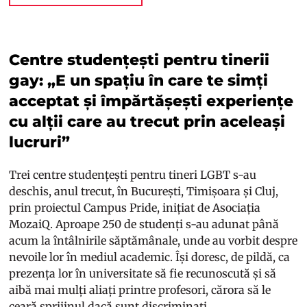
Centre studențești pentru tinerii
gay: „E un spațiu în care te simți
acceptat și împărtășești experiențe
cu alții care au trecut prin aceleași
lucruri”
Trei centre studențești pentru tineri LGBT s-au
deschis, anul trecut, în București, Timișoara și Cluj,
prin proiectul Campus Pride, inițiat de Asociația
MozaiQ. Aproape 250 de studenți s-au adunat până
acum la întâlnirile săptămânale, unde au vorbit despre
nevoile lor în mediul academic. Își doresc, de pildă, ca
prezența lor în universitate să fie recunoscută și să
aibă mai mulți aliați printre profesori, cărora să le
ceară sprijinul dacă sunt discriminați.