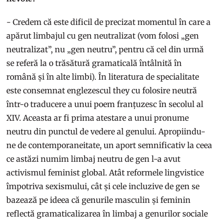
- Credem că este dificil de precizat momentul în care a
apărut limbajul cu gen neutralizat (vom folosi „gen
neutralizat”, nu „gen neutru”, pentru că cel din urmă
se referă la o trăsătură gramaticală întâlnită în
română și în alte limbi). În literatura de specialitate
este consemnat englezescul they cu folosire neutră
într-o traducere a unui poem franțuzesc în secolul al
XIV. Aceasta ar fi prima atestare a unui pronume
neutru din punctul de vedere al genului. Apropiindu-
ne de contemporaneitate, un aport semnificativ la ceea
ce astăzi numim limbaj neutru de gen l-a avut
activismul feminist global. Atât reformele lingvistice
împotriva sexismului, cât și cele incluzive de gen se
bazează pe ideea că genurile masculin și feminin
reflectă gramaticalizarea în limbaj a genurilor sociale