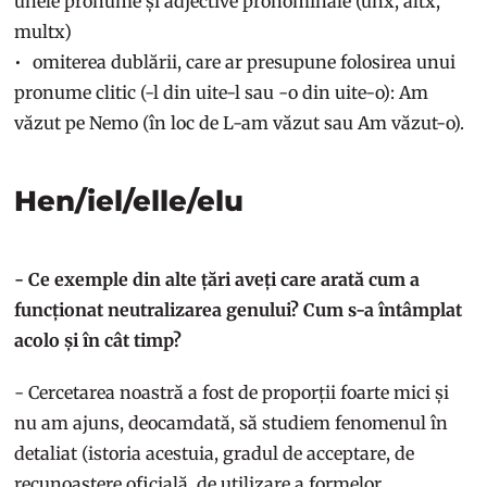
unele pronume și adjective pronominale (unx, altx,
multx)
omiterea dublării, care ar presupune folosirea unui
pronume clitic (-l din uite-l sau -o din uite-o): Am
văzut pe Nemo (în loc de L-am văzut sau Am văzut-o).
Hen/iel/elle/elu
- Ce exemple din alte țări aveți care arată cum a
funcționat neutralizarea genului? Cum s-a întâmplat
acolo și în cât timp?
- Cercetarea noastră a fost de proporții foarte mici și
nu am ajuns, deocamdată, să studiem fenomenul în
detaliat (istoria acestuia, gradul de acceptare, de
recunoaștere oficială, de utilizare a formelor