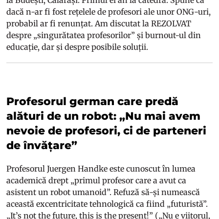
la Budești, Călărași. Primul ei an la catedră. Spune că
dacă n-ar fi fost rețelele de profesori ale unor ONG-uri,
probabil ar fi renunțat. Am discutat la REZOLVAT
despre „singurătatea profesorilor” și burnout-ul din
educație, dar și despre posibile soluții.
Profesorul german care predă
alături de un robot: „Nu mai avem
nevoie de profesori, ci de parteneri
de învățare”
Profesorul Juergen Handke este cunoscut în lumea
academică drept „primul profesor care a avut ca
asistent un robot umanoid”. Refuză să-și numească
această excentricitate tehnologică ca fiind „futuristă”.
„It’s not the future, this is the present!” („Nu e viitorul,