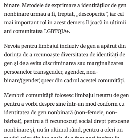
binare. Metodele de exprimare a identităților de gen
nonbinare urmau a fi, treptat, „descoperite”, iar cel
mai important rol în acest demers îl joacă în ultimii
ani comunitatea LGBTQIA+.
Nevoia pentru limbajul incluziv de gen a apărut din
dorința de a recunoaște diversitatea de identități de
gen și de a evita discriminarea sau marginalizarea
persoanelor transgender, agender, non-
binare/(gender)queer din cadrul acestei comunități.
Membrii comunității folosesc limbajul neutru de gen
pentru a vorbi despre sine într-un mod conform cu
identitatea de gen nonbinară (non-femeie, non-
bărbat), pentru a fi recunoscuți social drept persoane
nonbinare și, nu în ultimul rând, pentru a oferi un